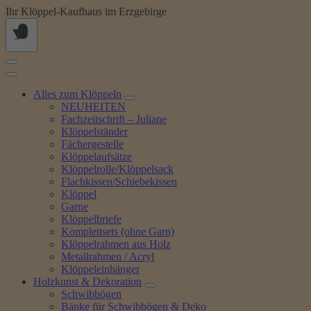
Springe
Ihr Klöppel-Kaufhaus im Erzgebirge
zum
Inhalt
Alles zum Klöppeln
NEUHEITEN
Fachzeitschrift – Juliane
Klöppelständer
Fächergestelle
Klöppelaufsätze
Klöppelrolle/Klöppelsack
Flachkissen/Schiebekissen
Klöppel
Garne
Klöppelbriefe
Komplettsets (ohne Garn)
Klöppelrahmen aus Holz
Metallrahmen / Acryl
Klöppeleinhänger
Holzkunst & Dekoration
Schwibbögen
Bänke für Schwibbögen & Deko