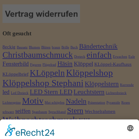
Oft gesucht
Bändertechnik
8eckig
Bausatz
Blumen
Blüten
braun
Brille
Buch
Christbaumschmuck
einfach
Dreieck
Erwachen
Eule
Häsin
Fensterbild
Klöppel
KLöppel-Kaufhaus
Figuren
Flügelrad
Klöppelshop
KLöppeln
KLöppelbrief
Klöppelshop Stephani
Klöppelstern
Kurrende
LED Stern LED
Leuchtstern
led
Led Dreieck
Lichterdreieck
Motiv
Nadeln
Lichterspitze
Mut schöpfen
Präsentation
Pyramide
Rosen
Stern
seiffen
Wechselrahmen
schwarz
Spanbaum
Spruchband
Weihnachtsschmuck
XXL
©2026 Klöppelshop und Drechslerei Stephani
×