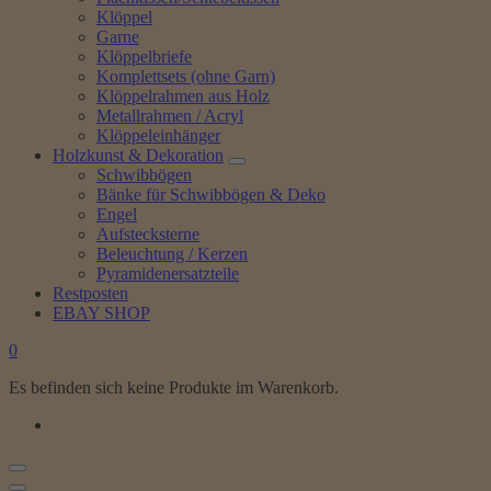
Klöppel
Garne
Klöppelbriefe
Komplettsets (ohne Garn)
Klöppelrahmen aus Holz
Metallrahmen / Acryl
Klöppeleinhänger
Holzkunst & Dekoration
Schwibbögen
Bänke für Schwibbögen & Deko
Engel
Aufstecksterne
Beleuchtung / Kerzen
Pyramidenersatzteile
Restposten
EBAY SHOP
0
Es befinden sich keine Produkte im Warenkorb.