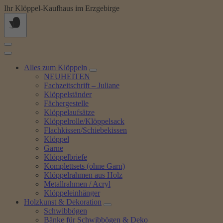
Springe
Ihr Klöppel-Kaufhaus im Erzgebirge
zum
Inhalt
Alles zum Klöppeln
NEUHEITEN
Fachzeitschrift – Juliane
Klöppelständer
Fächergestelle
Klöppelaufsätze
Klöppelrolle/Klöppelsack
Flachkissen/Schiebekissen
Klöppel
Garne
Klöppelbriefe
Komplettsets (ohne Garn)
Klöppelrahmen aus Holz
Metallrahmen / Acryl
Klöppeleinhänger
Holzkunst & Dekoration
Schwibbögen
Bänke für Schwibbögen & Deko