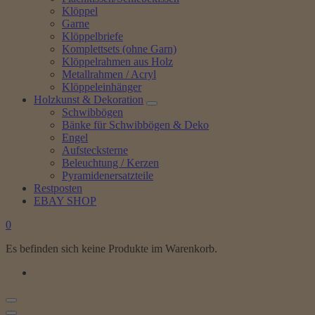
Klöppel
Garne
Klöppelbriefe
Komplettsets (ohne Garn)
Klöppelrahmen aus Holz
Metallrahmen / Acryl
Klöppeleinhänger
Holzkunst & Dekoration
Schwibbögen
Bänke für Schwibbögen & Deko
Engel
Aufstecksterne
Beleuchtung / Kerzen
Pyramidenersatzteile
Restposten
EBAY SHOP
0
Es befinden sich keine Produkte im Warenkorb.