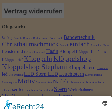
Oft gesucht
Bändertechnik
8eckig
Bausatz
Blumen
Blüten
braun
Brille
Buch
Christbaumschmuck
einfach
Dreieck
Erwachen
Eule
Häsin
Fensterbild
Klöppel
KLöppel-Kaufhaus
Figuren
Flügelrad
Klöppelshop
KLöppeln
KLöppelbrief
Klöppelshop Stephani
Klöppelstern
Kurrende
LED Stern LED
Leuchtstern
led
Led Dreieck
Lichterdreieck
Motiv
Nadeln
Lichterspitze
Mut schöpfen
Präsentation
Pyramide
Rosen
Stern
seiffen
Wechselrahmen
schwarz
Spanbaum
Spruchband
Weihnachtsschmuck
XXL
©2026 Klöppelshop und Drechslerei Stephani
×