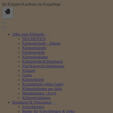
Springe
Ihr Klöppel-Kaufhaus im Erzgebirge
zum
Inhalt
Alles zum Klöppeln
NEUHEITEN
Fachzeitschrift – Juliane
Klöppelständer
Fächergestelle
Klöppelaufsätze
Klöppelrolle/Klöppelsack
Flachkissen/Schiebekissen
Klöppel
Garne
Klöppelbriefe
Komplettsets (ohne Garn)
Klöppelrahmen aus Holz
Metallrahmen / Acryl
Klöppeleinhänger
Holzkunst & Dekoration
Schwibbögen
Bänke für Schwibbögen & Deko