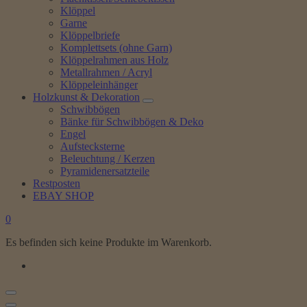
Klöppel
Garne
Klöppelbriefe
Komplettsets (ohne Garn)
Klöppelrahmen aus Holz
Metallrahmen / Acryl
Klöppeleinhänger
Holzkunst & Dekoration
Schwibbögen
Bänke für Schwibbögen & Deko
Engel
Aufstecksterne
Beleuchtung / Kerzen
Pyramidenersatzteile
Restposten
EBAY SHOP
0
Es befinden sich keine Produkte im Warenkorb.