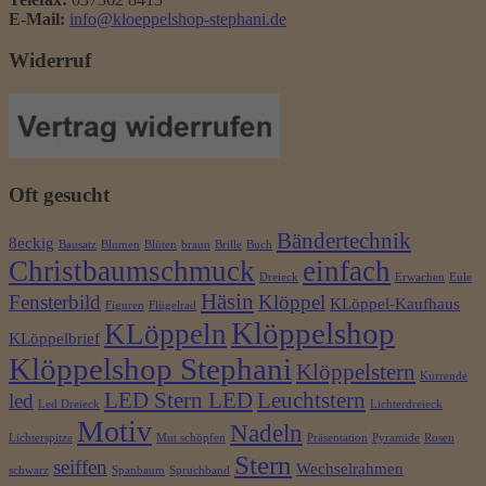
E-Mail:
info@kloeppelshop-stephani.de
Widerruf
Oft gesucht
Bändertechnik
8eckig
Bausatz
Blumen
Blüten
braun
Brille
Buch
Christbaumschmuck
einfach
Dreieck
Erwachen
Eule
Häsin
Fensterbild
Klöppel
KLöppel-Kaufhaus
Figuren
Flügelrad
Klöppelshop
KLöppeln
KLöppelbrief
Klöppelshop Stephani
Klöppelstern
Kurrende
LED Stern LED
Leuchtstern
led
Led Dreieck
Lichterdreieck
Motiv
Nadeln
Lichterspitze
Mut schöpfen
Präsentation
Pyramide
Rosen
Stern
seiffen
Wechselrahmen
schwarz
Spanbaum
Spruchband