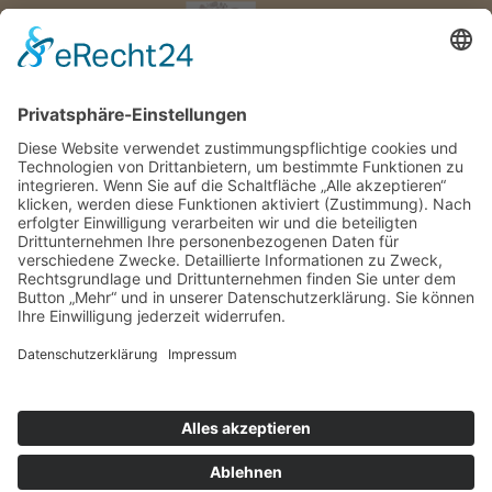
Anmelden
Benutzername
oder
Passwort
*
E-
Erforderlich
Passwort vergessen?
Mail-
Angemeldet bleiben
Adresse
*
Erforderlich
Anmelden
Suchen