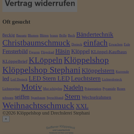
Oft gesucht
Bändertechnik
8eckig
Bausatz
Blumen
Blüten
braun
Brille
Buch
Christbaumschmuck
einfach
Dreieck
Erwachen
Eule
Häsin
Fensterbild
Klöppel
KLöppel-Kaufhaus
Figuren
Flügelrad
Klöppelshop
KLöppeln
KLöppelbrief
Klöppelshop Stephani
Klöppelstern
Kurrende
LED Stern LED
Leuchtstern
led
Led Dreieck
Lichterdreieck
Motiv
Nadeln
Lichterspitze
Mut schöpfen
Präsentation
Pyramide
Rosen
Stern
seiffen
Wechselrahmen
schwarz
Spanbaum
Spruchband
Weihnachtsschmuck
XXL
©2026 Klöppelshop und Drechslerei Stephani
×