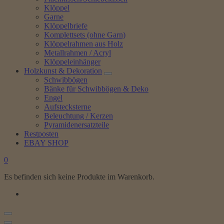
Klöppel
Garne
Klöppelbriefe
Komplettsets (ohne Garn)
Klöppelrahmen aus Holz
Metallrahmen / Acryl
Klöppeleinhänger
Holzkunst & Dekoration
Schwibbögen
Bänke für Schwibbögen & Deko
Engel
Aufstecksterne
Beleuchtung / Kerzen
Pyramidenersatzteile
Restposten
EBAY SHOP
0
Es befinden sich keine Produkte im Warenkorb.