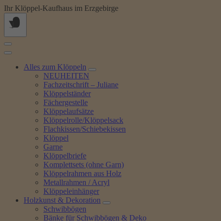
Springe
Ihr Klöppel-Kaufhaus im Erzgebirge
zum
Inhalt
Alles zum Klöppeln
NEUHEITEN
Fachzeitschrift – Juliane
Klöppelständer
Fächergestelle
Klöppelaufsätze
Klöppelrolle/Klöppelsack
Flachkissen/Schiebekissen
Klöppel
Garne
Klöppelbriefe
Komplettsets (ohne Garn)
Klöppelrahmen aus Holz
Metallrahmen / Acryl
Klöppeleinhänger
Holzkunst & Dekoration
Schwibbögen
Bänke für Schwibbögen & Deko