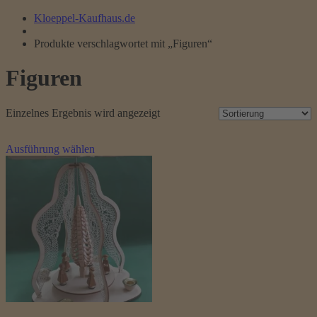
Kloeppel-Kaufhaus.de
Produkte verschlagwortet mit „Figuren“
Figuren
Einzelnes Ergebnis wird angezeigt
Dieses
Ausführung wählen
Produkt
weist
mehrere
Varianten
auf.
Die
Optionen
können
auf
der
Produktseite
gewählt
werden