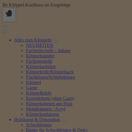
Springe
Ihr Klöppel-Kaufhaus im Erzgebirge
zum
Inhalt
Alles zum Klöppeln
NEUHEITEN
Fachzeitschrift – Juliane
Klöppelständer
Fächergestelle
Klöppelaufsätze
Klöppelrolle/Klöppelsack
Flachkissen/Schiebekissen
Klöppel
Garne
Klöppelbriefe
Komplettsets (ohne Garn)
Klöppelrahmen aus Holz
Metallrahmen / Acryl
Klöppeleinhänger
Holzkunst & Dekoration
Schwibbögen
Bänke für Schwibbögen & Deko