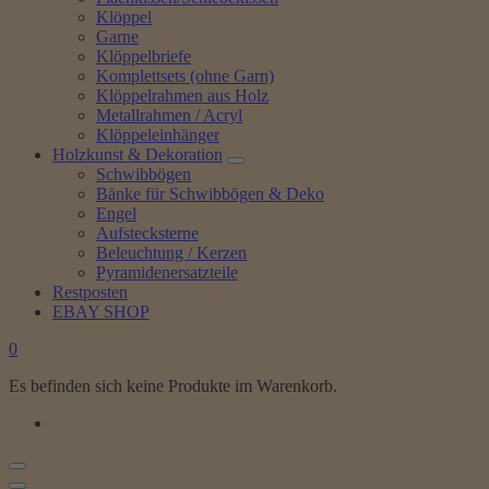
Klöppel
Garne
Klöppelbriefe
Komplettsets (ohne Garn)
Klöppelrahmen aus Holz
Metallrahmen / Acryl
Klöppeleinhänger
Holzkunst & Dekoration
Schwibbögen
Bänke für Schwibbögen & Deko
Engel
Aufstecksterne
Beleuchtung / Kerzen
Pyramidenersatzteile
Restposten
EBAY SHOP
0
Es befinden sich keine Produkte im Warenkorb.