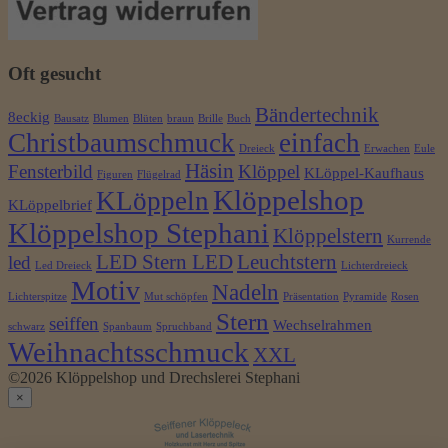
Oft gesucht
Bändertechnik
8eckig
Bausatz
Blumen
Blüten
braun
Brille
Buch
Christbaumschmuck
einfach
Dreieck
Erwachen
Eule
Häsin
Fensterbild
Klöppel
KLöppel-Kaufhaus
Figuren
Flügelrad
Klöppelshop
KLöppeln
KLöppelbrief
Klöppelshop Stephani
Klöppelstern
Kurrende
LED Stern LED
Leuchtstern
led
Led Dreieck
Lichterdreieck
Motiv
Nadeln
Lichterspitze
Mut schöpfen
Präsentation
Pyramide
Rosen
Stern
seiffen
Wechselrahmen
schwarz
Spanbaum
Spruchband
Weihnachtsschmuck
XXL
©2026 Klöppelshop und Drechslerei Stephani
×