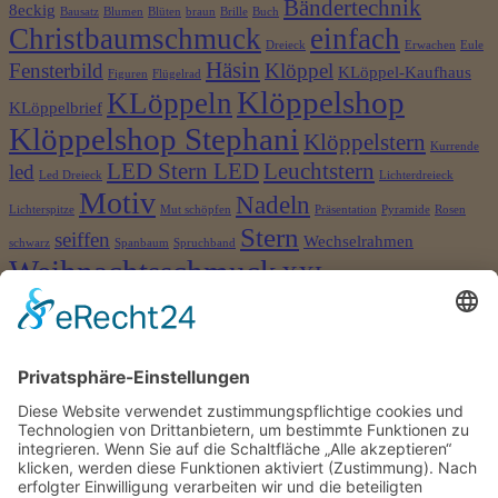
Bändertechnik
8eckig
Bausatz
Blumen
Blüten
braun
Brille
Buch
Christbaumschmuck
einfach
Dreieck
Erwachen
Eule
Häsin
Fensterbild
Klöppel
KLöppel-Kaufhaus
Figuren
Flügelrad
Klöppelshop
KLöppeln
KLöppelbrief
Klöppelshop Stephani
Klöppelstern
Kurrende
LED Stern LED
Leuchtstern
led
Led Dreieck
Lichterdreieck
Motiv
Nadeln
Lichterspitze
Mut schöpfen
Präsentation
Pyramide
Rosen
Stern
seiffen
Wechselrahmen
schwarz
Spanbaum
Spruchband
Weihnachtsschmuck
XXL
©2026 Klöppelshop und Drechslerei Stephani
×