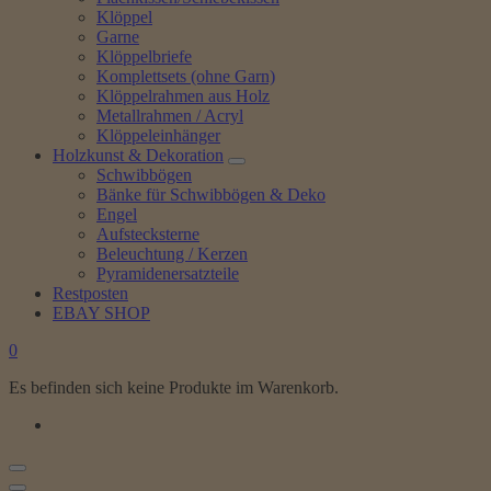
Klöppel
Garne
Klöppelbriefe
Komplettsets (ohne Garn)
Klöppelrahmen aus Holz
Metallrahmen / Acryl
Klöppeleinhänger
Holzkunst & Dekoration
Schwibbögen
Bänke für Schwibbögen & Deko
Engel
Aufstecksterne
Beleuchtung / Kerzen
Pyramidenersatzteile
Restposten
EBAY SHOP
0
Es befinden sich keine Produkte im Warenkorb.