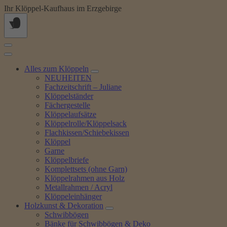
Springe
Ihr Klöppel-Kaufhaus im Erzgebirge
zum
Inhalt
Alles zum Klöppeln
NEUHEITEN
Fachzeitschrift – Juliane
Klöppelständer
Fächergestelle
Klöppelaufsätze
Klöppelrolle/Klöppelsack
Flachkissen/Schiebekissen
Klöppel
Garne
Klöppelbriefe
Komplettsets (ohne Garn)
Klöppelrahmen aus Holz
Metallrahmen / Acryl
Klöppeleinhänger
Holzkunst & Dekoration
Schwibbögen
Bänke für Schwibbögen & Deko