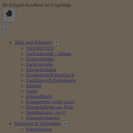
Springe
Ihr Klöppel-Kaufhaus im Erzgebirge
zum
Inhalt
Alles zum Klöppeln
NEUHEITEN
Fachzeitschrift – Juliane
Klöppelständer
Fächergestelle
Klöppelaufsätze
Klöppelrolle/Klöppelsack
Flachkissen/Schiebekissen
Klöppel
Garne
Klöppelbriefe
Komplettsets (ohne Garn)
Klöppelrahmen aus Holz
Metallrahmen / Acryl
Klöppeleinhänger
Holzkunst & Dekoration
Schwibbögen