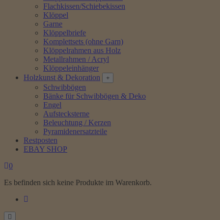
Flachkissen/Schiebekissen
Klöppel
Garne
Klöppelbriefe
Komplettsets (ohne Garn)
Klöppelrahmen aus Holz
Metallrahmen / Acryl
Klöppeleinhänger
Holzkunst & Dekoration
Schwibbögen
Bänke für Schwibbögen & Deko
Engel
Aufstecksterne
Beleuchtung / Kerzen
Pyramidenersatzteile
Restposten
EBAY SHOP
0
Es befinden sich keine Produkte im Warenkorb.