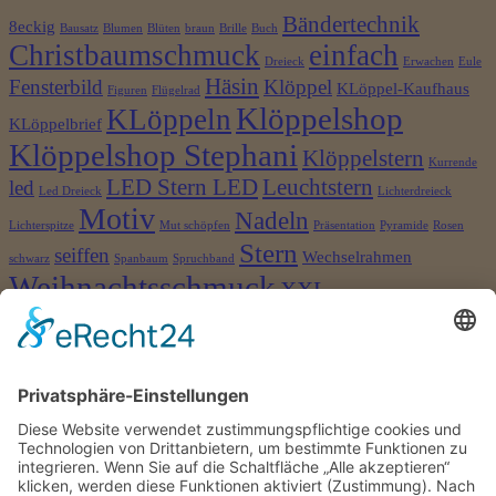
Bändertechnik
8eckig
Bausatz
Blumen
Blüten
braun
Brille
Buch
Christbaumschmuck
einfach
Dreieck
Erwachen
Eule
Häsin
Fensterbild
Klöppel
KLöppel-Kaufhaus
Figuren
Flügelrad
Klöppelshop
KLöppeln
KLöppelbrief
Klöppelshop Stephani
Klöppelstern
Kurrende
LED Stern LED
Leuchtstern
led
Led Dreieck
Lichterdreieck
Motiv
Nadeln
Lichterspitze
Mut schöpfen
Präsentation
Pyramide
Rosen
Stern
seiffen
Wechselrahmen
schwarz
Spanbaum
Spruchband
Weihnachtsschmuck
XXL
©2026 Klöppelshop und Drechslerei Stephani
×