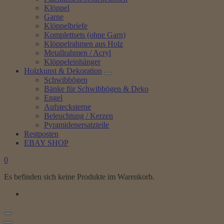
Klöppel
Garne
Klöppelbriefe
Komplettsets (ohne Garn)
Klöppelrahmen aus Holz
Metallrahmen / Acryl
Klöppeleinhänger
Holzkunst & Dekoration
Schwibbögen
Bänke für Schwibbögen & Deko
Engel
Aufstecksterne
Beleuchtung / Kerzen
Pyramidenersatzteile
Restposten
EBAY SHOP
0
Es befinden sich keine Produkte im Warenkorb.