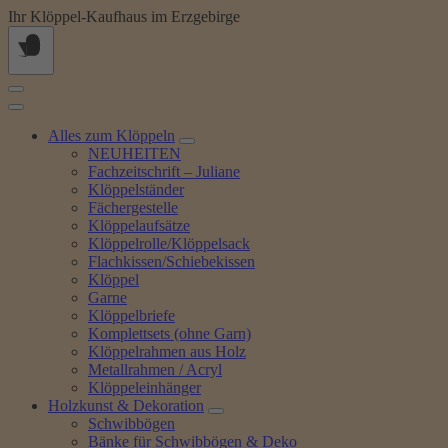
Springe
Ihr Klöppel-Kaufhaus im Erzgebirge
zum
Inhalt
Alles zum Klöppeln
NEUHEITEN
Fachzeitschrift – Juliane
Klöppelständer
Fächergestelle
Klöppelaufsätze
Klöppelrolle/Klöppelsack
Flachkissen/Schiebekissen
Klöppel
Garne
Klöppelbriefe
Komplettsets (ohne Garn)
Klöppelrahmen aus Holz
Metallrahmen / Acryl
Klöppeleinhänger
Holzkunst & Dekoration
Schwibbögen
Bänke für Schwibbögen & Deko