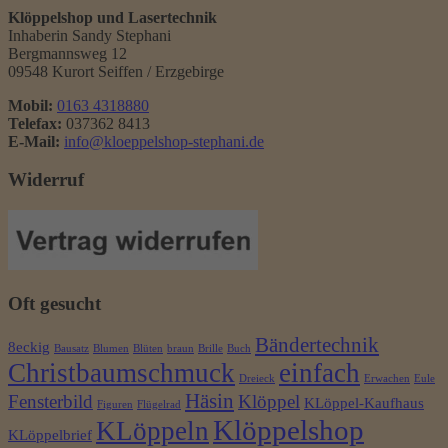
Klöppelshop und Lasertechnik
Inhaberin Sandy Stephani
Bergmannsweg 12
09548 Kurort Seiffen / Erzgebirge
Mobil:
0163 4318880
Telefax:
037362 8413
E-Mail:
info@kloeppelshop-stephani.de
Widerruf
Oft gesucht
Bändertechnik
8eckig
Bausatz
Blumen
Blüten
braun
Brille
Buch
Christbaumschmuck
einfach
Dreieck
Erwachen
Eule
Häsin
Fensterbild
Klöppel
KLöppel-Kaufhaus
Figuren
Flügelrad
Klöppelshop
KLöppeln
KLöppelbrief