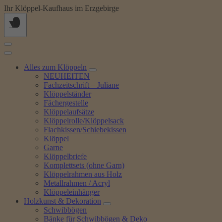
Springe
Ihr Klöppel-Kaufhaus im Erzgebirge
zum
Inhalt
Alles zum Klöppeln
NEUHEITEN
Fachzeitschrift – Juliane
Klöppelständer
Fächergestelle
Klöppelaufsätze
Klöppelrolle/Klöppelsack
Flachkissen/Schiebekissen
Klöppel
Garne
Klöppelbriefe
Komplettsets (ohne Garn)
Klöppelrahmen aus Holz
Metallrahmen / Acryl
Klöppeleinhänger
Holzkunst & Dekoration
Schwibbögen
Bänke für Schwibbögen & Deko