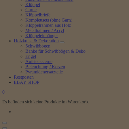
Klöppel
Garne
Klöppelbriefe
Komplettsets (ohne Garn)
Klöppelrahmen aus Holz
Metallrahmen / Acryl
Klöppeleinhänger
Holzkunst & Dekoration
Schwibbögen
Bänke für Schwibbögen & Deko
Engel
Aufstecksterne
Beleuchtung / Kerzen
Pyramidenersatzteile
Restposten
EBAY SHOP
0
Es befinden sich keine Produkte im Warenkorb.