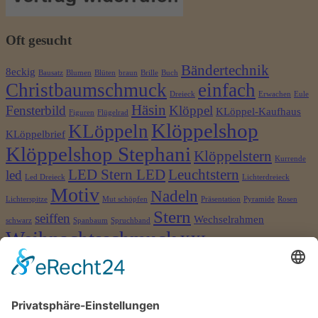
Oft gesucht
Bändertechnik
8eckig
Bausatz
Blumen
Blüten
braun
Brille
Buch
Christbaumschmuck
einfach
Dreieck
Erwachen
Eule
Häsin
Fensterbild
Klöppel
KLöppel-Kaufhaus
Figuren
Flügelrad
Klöppelshop
KLöppeln
KLöppelbrief
Klöppelshop Stephani
Klöppelstern
Kurrende
LED Stern LED
Leuchtstern
led
Led Dreieck
Lichterdreieck
Motiv
Nadeln
Lichterspitze
Mut schöpfen
Präsentation
Pyramide
Rosen
Stern
seiffen
Wechselrahmen
schwarz
Spanbaum
Spruchband
Weihnachtsschmuck
XXL
©2026 Klöppelshop und Drechslerei Stephani
×