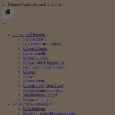
Springe
Ihr Klöppel-Kaufhaus im Erzgebirge
zum
Inhalt
Alles zum Klöppeln
NEUHEITEN
Fachzeitschrift – Juliane
Klöppelständer
Fächergestelle
Klöppelaufsätze
Klöppelrolle/Klöppelsack
Flachkissen/Schiebekissen
Klöppel
Garne
Klöppelbriefe
Komplettsets (ohne Garn)
Klöppelrahmen aus Holz
Metallrahmen / Acryl
Klöppeleinhänger
Holzkunst & Dekoration
Schwibbögen
Bänke für Schwibbögen & Deko