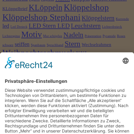
Klöppelshop
KLöppeln
KLöppelbrief
Klöppelshop Stephani
Klöppelstern
Kurrende
LED Stern LED
Leuchtstern
led
Led Dreieck
Lichterdreieck
Motiv
Nadeln
Lichterspitze
Mut schöpfen
Präsentation
Pyramide
Rosen
Stern
seiffen
Wechselrahmen
schwarz
Spanbaum
Spruchband
Weihnachtsschmuck
XXL
©2026 Klöppelshop und Drechslerei Stephani
×
Anmelden
Benutzername