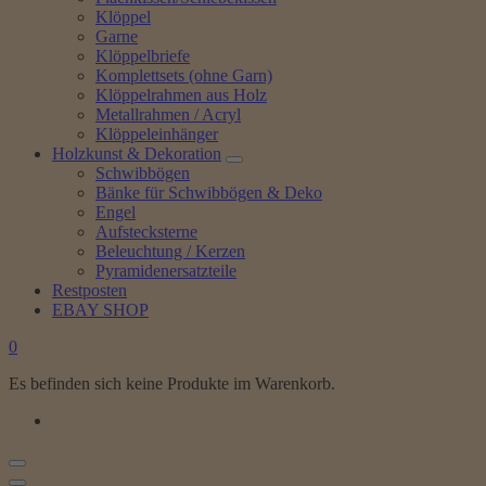
Klöppel
Garne
Klöppelbriefe
Komplettsets (ohne Garn)
Klöppelrahmen aus Holz
Metallrahmen / Acryl
Klöppeleinhänger
Holzkunst & Dekoration
Schwibbögen
Bänke für Schwibbögen & Deko
Engel
Aufstecksterne
Beleuchtung / Kerzen
Pyramidenersatzteile
Restposten
EBAY SHOP
0
Es befinden sich keine Produkte im Warenkorb.