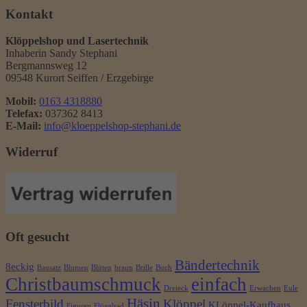
Kontakt
Klöppelshop und Lasertechnik
Inhaberin Sandy Stephani
Bergmannsweg 12
09548 Kurort Seiffen / Erzgebirge
Mobil:
0163 4318880
Telefax:
037362 8413
E-Mail:
info@kloeppelshop-stephani.de
Widerruf
Oft gesucht
Bändertechnik
8eckig
Bausatz
Blumen
Blüten
braun
Brille
Buch
Christbaumschmuck
einfach
Dreieck
Erwachen
Eule
Häsin
Fensterbild
Klöppel
KLöppel-Kaufhaus
Figuren
Flügelrad