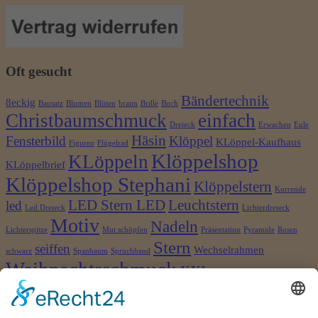
Oft gesucht
Bändertechnik
8eckig
Bausatz
Blumen
Blüten
braun
Brille
Buch
Christbaumschmuck
einfach
Dreieck
Erwachen
Eule
Häsin
Fensterbild
Klöppel
KLöppel-Kaufhaus
Figuren
Flügelrad
Klöppelshop
KLöppeln
KLöppelbrief
Klöppelshop Stephani
Klöppelstern
Kurrende
LED Stern LED
Leuchtstern
led
Led Dreieck
Lichterdreieck
Motiv
Nadeln
Lichterspitze
Mut schöpfen
Präsentation
Pyramide
Rosen
Stern
seiffen
Wechselrahmen
schwarz
Spanbaum
Spruchband
Weihnachtsschmuck
XXL
©2026 Klöppelshop und Drechslerei Stephani
×