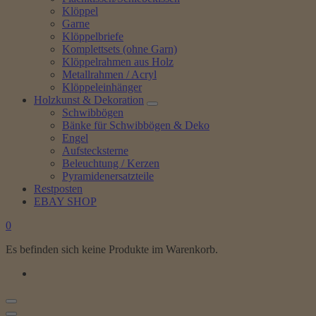
Klöppel
Garne
Klöppelbriefe
Komplettsets (ohne Garn)
Klöppelrahmen aus Holz
Metallrahmen / Acryl
Klöppeleinhänger
Holzkunst & Dekoration
Schwibbögen
Bänke für Schwibbögen & Deko
Engel
Aufstecksterne
Beleuchtung / Kerzen
Pyramidenersatzteile
Restposten
EBAY SHOP
0
Es befinden sich keine Produkte im Warenkorb.