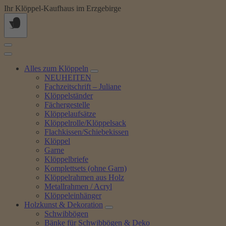
Springe
Ihr Klöppel-Kaufhaus im Erzgebirge
zum
Inhalt
Alles zum Klöppeln
NEUHEITEN
Fachzeitschrift – Juliane
Klöppelständer
Fächergestelle
Klöppelaufsätze
Klöppelrolle/Klöppelsack
Flachkissen/Schiebekissen
Klöppel
Garne
Klöppelbriefe
Komplettsets (ohne Garn)
Klöppelrahmen aus Holz
Metallrahmen / Acryl
Klöppeleinhänger
Holzkunst & Dekoration
Schwibbögen
Bänke für Schwibbögen & Deko