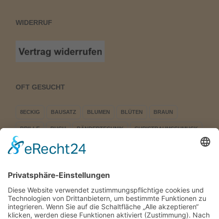
WIDERRUF
OFT GESUCHT
8ECKIG
BAUSATZ
BLUMEN
BLÜTEN
BRAUN
BRILLE
BUCH
BÄNDERTECHNIK
CHRISTBAUMSCHMUCK
DREIECK
EINFACH
ERWACHEN
EULE
FENSTERBILD
FIGUREN
FLÜGELRAD
HÄSIN
KLÖPPEL
KLÖPPEL-KAUFHAUS
KLÖPPELBRIEF
KLÖPPELN
KLÖPPELSHOP
KLÖPPELSHOP STEPHANI
KLÖPPELSTERN
KURRENDE
LED
LED DREIECK
LED STERN LED