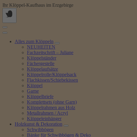
Springe
Ihr Klöppel-Kaufhaus im Erzgebirge
zum
Inhalt
Alles zum Klöppeln
NEUHEITEN
Fachzeitschrift – Juliane
Klöppelständer
Fächergestelle
Klöppelaufsätze
Klöppelrolle/Klöppelsack
Flachkissen/Schiebekissen
Klöppel
Garne
Klöppelbriefe
Komplettsets (ohne Garn)
Klöppelrahmen aus Holz
Metallrahmen / Acryl
Klöppeleinhänger
Holzkunst & Dekoration
Schwibbögen
Bänke für Schwibbögen & Deko