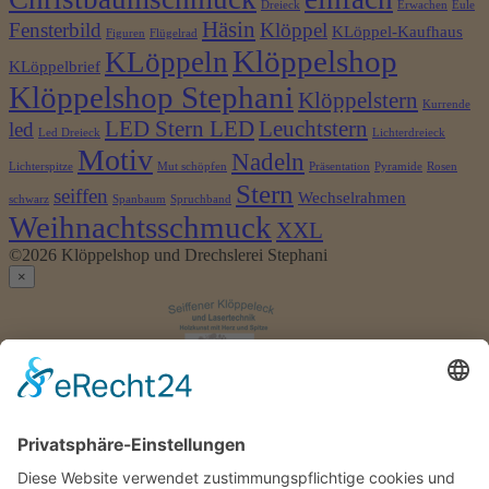
Dreieck
Erwachen
Eule
Häsin
Fensterbild
Klöppel
KLöppel-Kaufhaus
Figuren
Flügelrad
Klöppelshop
KLöppeln
KLöppelbrief
Klöppelshop Stephani
Klöppelstern
Kurrende
LED Stern LED
Leuchtstern
led
Led Dreieck
Lichterdreieck
Motiv
Nadeln
Lichterspitze
Mut schöpfen
Präsentation
Pyramide
Rosen
Stern
seiffen
Wechselrahmen
schwarz
Spanbaum
Spruchband
Weihnachtsschmuck
XXL
©2026 Klöppelshop und Drechslerei Stephani
×
Anmelden