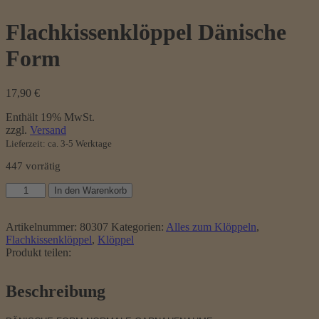
Flachkissenklöppel Dänische
Form
17,90
€
Enthält 19% MwSt.
zzgl.
Versand
Lieferzeit: ca. 3-5 Werktage
447 vorrätig
Flachkissenklöppel
In den Warenkorb
Dänische
Form
Menge
Artikelnummer:
80307
Kategorien:
Alles zum Klöppeln
,
Flachkissenklöppel
,
Klöppel
Produkt teilen:
Beschreibung