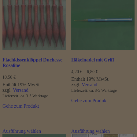
Varianten
auf.
Die
Optionen
können
auf
der
Produktseite
gewählt
werden
Flachkissenklöppel Duchesse
Häkelnadel mit Griff
Rosaline
Preisspanne:
4,20
€
–
6,80
€
4,20 €
10,50
€
Enthält 19% MwSt.
bis
Enthält 19% MwSt.
zzgl.
Versand
6,80 €
zzgl.
Versand
Lieferzeit: ca. 3-5 Werktage
Lieferzeit: ca. 3-5 Werktage
Gehe zum Produkt
Gehe zum Produkt
Dieses
Dieses
Ausführung wählen
Ausführung wählen
Produkt
Produkt
weist
weist