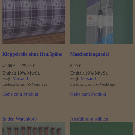
auf.
Die
Optionen
können
auf
der
Produktseite
gewählt
werden
Klöppelrolle ohne Heu/Späne
Maschenfangnadel
Preisspanne:
49,00
€
–
129,00
€
6,90
€
49,00 €
Enthält 19% MwSt.
Enthält 19% MwSt.
bis
zzgl.
Versand
zzgl.
Versand
129,00 €
Lieferzeit: ca. 3-5 Werktage
Lieferzeit: ca. 3-5 Werktage
Gehe zum Produkt
Gehe zum Produkt
Dieses
In den Warenkorb
Ausführung wählen
Produkt
weist
mehrere