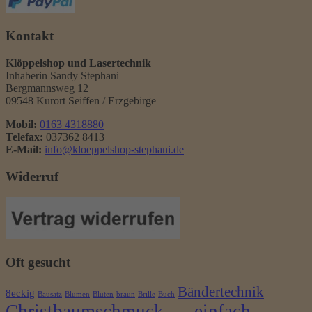
Kontakt
Klöppelshop und Lasertechnik
Inhaberin Sandy Stephani
Bergmannsweg 12
09548 Kurort Seiffen / Erzgebirge
Mobil:
0163 4318880
Telefax:
037362 8413
E-Mail:
info@kloeppelshop-stephani.de
Widerruf
Oft gesucht
Bändertechnik
8eckig
Bausatz
Blumen
Blüten
braun
Brille
Buch
Christbaumschmuck
einfach