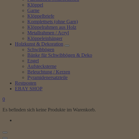
Klöppel
Garne
Klöppelbriefe
Komplettsets (ohne Garn)
Klöppelrahmen aus Holz
Metallrahmen / Acryl
Klöppeleinhänger
Holzkunst & Dekoration
Schwibbögen
Bänke für Schwibbögen & Deko
Engel
Aufstecksterne
Beleuchtung / Kerzen
Pyramidenersatzteile
Restposten
EBAY SHOP
0
Es befinden sich keine Produkte im Warenkorb.