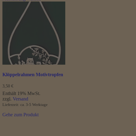
weist
mehrere
Varianten
auf.
Die
Optionen
können
auf
der
Produktseite
gewählt
werden
Klöppelrahmen Motivtropfen
3,50
€
Enthält 19% MwSt.
zzgl.
Versand
Lieferzeit: ca. 3-5 Werktage
Gehe zum Produkt