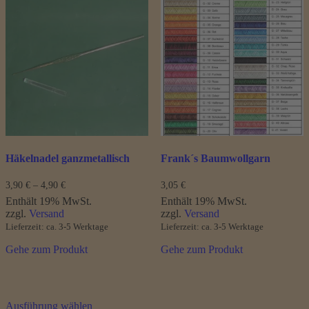
mehrere
mehrere
Varianten
Varianten
auf.
auf.
Die
Die
Optionen
Optionen
können
können
auf
auf
der
der
Produktseite
Produktseite
gewählt
gewählt
werden
werden
Häkelnadel ganzmetallisch
Frank´s Baumwollgarn
Preisspanne:
3,90
€
–
4,90
€
3,05
€
3,90 €
Enthält 19% MwSt.
Enthält 19% MwSt.
bis
zzgl.
Versand
zzgl.
Versand
4,90 €
Lieferzeit: ca. 3-5 Werktage
Lieferzeit: ca. 3-5 Werktage
Gehe zum Produkt
Gehe zum Produkt
Dieses
Ausführung wählen
Produkt