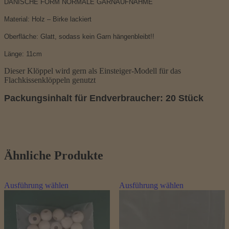
DÄNISCHE FORM NORMALE GARNAUFNAHME
Material: Holz – Birke lackiert
Oberfläche: Glatt, sodass kein Garn hängenbleibt!!
Länge: 11cm
Dieser Klöppel wird gern als Einsteiger-Modell für das
Flachkissenklöppeln genutzt
Packungsinhalt für Endverbraucher: 20 Stück
Ähnliche Produkte
Dieses
Dieses
Ausführung wählen
Ausführung wählen
Produkt
Produkt
weist
weist
mehrere
mehrere
Varianten
Varianten
auf.
auf.