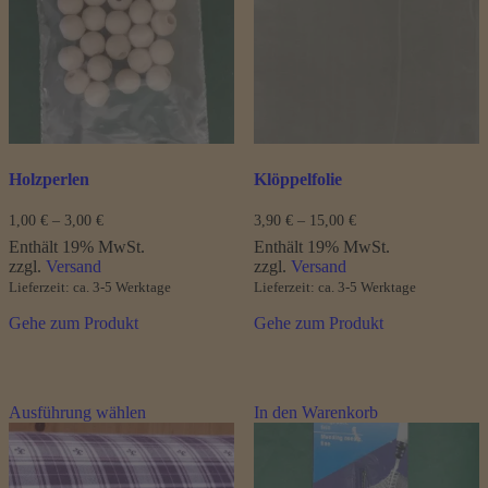
Die
Die
Optionen
Optionen
können
können
auf
auf
der
der
Produktseite
Produktseite
gewählt
gewählt
werden
werden
Holzperlen
Klöppelfolie
Preisspanne:
Preisspanne:
1,00
€
–
3,00
€
3,90
€
–
15,00
€
1,00 €
3,90 €
Enthält 19% MwSt.
Enthält 19% MwSt.
bis
bis
zzgl.
Versand
zzgl.
Versand
3,00 €
15,00 €
Lieferzeit: ca. 3-5 Werktage
Lieferzeit: ca. 3-5 Werktage
Gehe zum Produkt
Gehe zum Produkt
Dieses
Ausführung wählen
In den Warenkorb
Produkt
weist
mehrere
Varianten