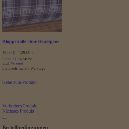
Optionen
können
auf
der
Produktseite
gewählt
werden
Klöppelrolle ohne Heu/Späne
Preisspanne:
49,00
€
–
129,00
€
49,00 €
Enthält 19% MwSt.
bis
zzgl.
Versand
129,00 €
Lieferzeit: ca. 3-5 Werktage
Gehe zum Produkt
Vorheriges Produkt
Nächstes Produkt
Bestellbedingungen