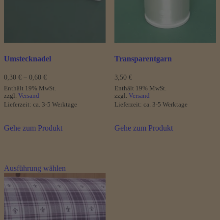
auf
der
Produktseite
gewählt
werden
Umstecknadel
Transparentgarn
Preisspanne:
0,30
€
–
0,60
€
3,50
€
0,30 €
Enthält 19% MwSt.
Enthält 19% MwSt.
bis
zzgl.
Versand
zzgl.
Versand
0,60 €
Lieferzeit: ca. 3-5 Werktage
Lieferzeit: ca. 3-5 Werktage
Gehe zum Produkt
Gehe zum Produkt
Dieses
Ausführung wählen
Produkt
weist
mehrere
Varianten
auf.
Die