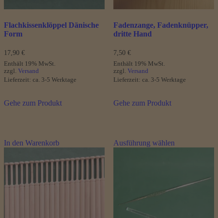
Flachkissenklöppel Dänische
Fadenzange, Fadenknüpper,
Form
dritte Hand
17,90
€
7,50
€
Enthält 19% MwSt.
Enthält 19% MwSt.
zzgl.
Versand
zzgl.
Versand
Lieferzeit: ca. 3-5 Werktage
Lieferzeit: ca. 3-5 Werktage
Gehe zum Produkt
Gehe zum Produkt
Dieses
In den Warenkorb
Ausführung wählen
Produkt
weist
mehrere
Varianten
auf.
Die
Optionen
können
auf