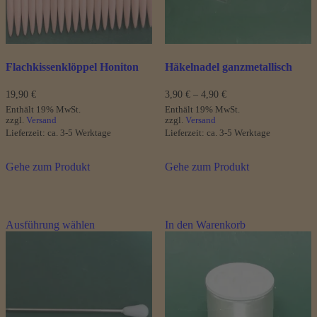
der
Produktseite
gewählt
werden
Flachkissenklöppel Honiton
Häkelnadel ganzmetallisch
Preisspanne:
19,90
€
3,90
€
–
4,90
€
3,90 €
Enthält 19% MwSt.
Enthält 19% MwSt.
bis
zzgl.
Versand
zzgl.
Versand
4,90 €
Lieferzeit: ca. 3-5 Werktage
Lieferzeit: ca. 3-5 Werktage
Gehe zum Produkt
Gehe zum Produkt
Dieses
Ausführung wählen
In den Warenkorb
Produkt
weist
mehrere
Varianten
auf.
Die
Optionen
können