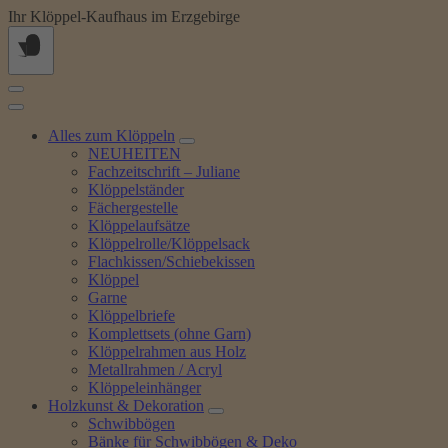
Springe
Ihr Klöppel-Kaufhaus im Erzgebirge
zum
Inhalt
Alles zum Klöppeln
NEUHEITEN
Fachzeitschrift – Juliane
Klöppelständer
Fächergestelle
Klöppelaufsätze
Klöppelrolle/Klöppelsack
Flachkissen/Schiebekissen
Klöppel
Garne
Klöppelbriefe
Komplettsets (ohne Garn)
Klöppelrahmen aus Holz
Metallrahmen / Acryl
Klöppeleinhänger
Holzkunst & Dekoration
Schwibbögen
Bänke für Schwibbögen & Deko