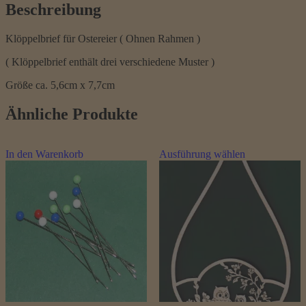
Beschreibung
Klöppelbrief für Ostereier ( Ohnen Rahmen )
( Klöppelbrief enthält drei verschiedene Muster )
Größe ca. 5,6cm x 7,7cm
Ähnliche Produkte
Dieses
In den Warenkorb
Ausführung wählen
Produkt
weist
mehrere
Varianten
auf.
Die
Optionen
können
auf
der
Produktseite
gewählt
werden