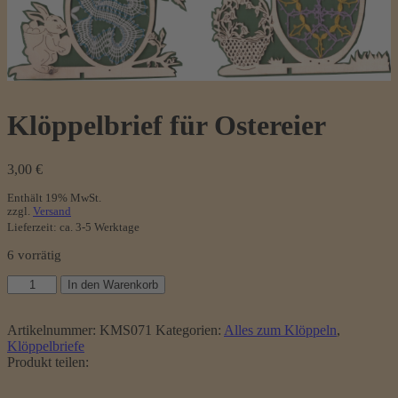
Klöppelbrief für Ostereier
3,00
€
Enthält 19% MwSt.
zzgl.
Versand
Lieferzeit: ca. 3-5 Werktage
6 vorrätig
Klöppelbrief
In den Warenkorb
für
Ostereier
Menge
Artikelnummer:
KMS071
Kategorien:
Alles zum Klöppeln
,
Klöppelbriefe
Produkt teilen: