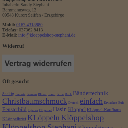
Inhaberin Sandy Stephani
Bergmannsweg 12
09548 Kurort Seiffen / Erzgebirge
Mobil:
0163 4318880
Telefax:
037362 8413
E-Mail:
info@kloeppelshop-stephani.de
Widerruf
Oft gesucht
Bändertechnik
8eckig
Bausatz
Blumen
Blüten
braun
Brille
Buch
Christbaumschmuck
einfach
Dreieck
Erwachen
Eule
Häsin
Fensterbild
Klöppel
KLöppel-Kaufhaus
Figuren
Flügelrad
Klöppelshop
KLöppeln
KLöppelbrief
Klöppelshop Stephani
Klöppelstern