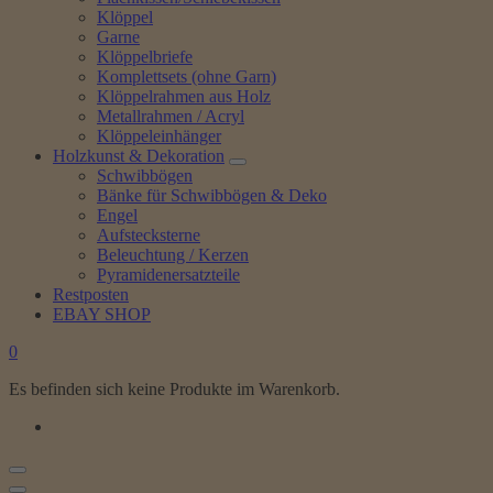
Klöppel
Garne
Klöppelbriefe
Komplettsets (ohne Garn)
Klöppelrahmen aus Holz
Metallrahmen / Acryl
Klöppeleinhänger
Holzkunst & Dekoration
Schwibbögen
Bänke für Schwibbögen & Deko
Engel
Aufstecksterne
Beleuchtung / Kerzen
Pyramidenersatzteile
Restposten
EBAY SHOP
0
Es befinden sich keine Produkte im Warenkorb.