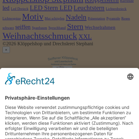
Kurrende
LED Stern LED
Leuchtstern
led
Led Dreieck
Lichterdreieck
Motiv
Nadeln
Lichterspitze
Mut schöpfen
Präsentation
Pyramide
Rosen
Stern
seiffen
Wechselrahmen
schwarz
Spanbaum
Spruchband
Weihnachtsschmuck
XXL
©2026 Klöppelshop und Drechslerei Stephani
×
Anmelden
Benutzername
oder