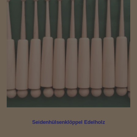
Seidenhülsenklöppel Edelholz