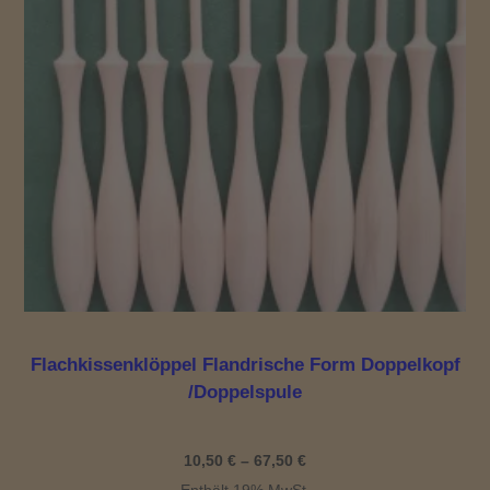
Flachkissenklöppel Flandrische Form Doppelkopf
/Doppelspule
Preisspanne:
10,50
€
–
67,50
€
10,50 €