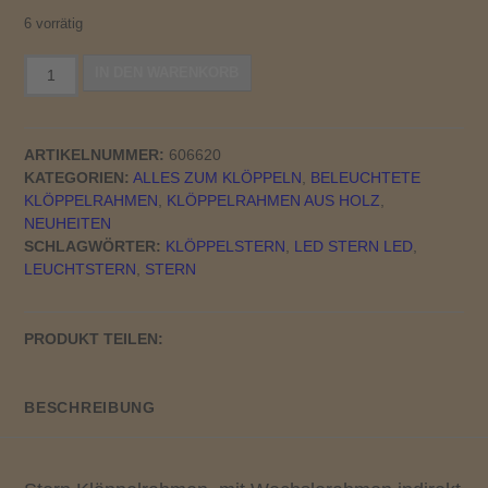
6 vorrätig
Klöppelrahmen
IN DEN WARENKORB
6eckiger
Stern
20cm
ARTIKELNUMMER:
606620
beleuchtet
KATEGORIEN:
ALLES ZUM KLÖPPELN
,
BELEUCHTETE
Menge
KLÖPPELRAHMEN
,
KLÖPPELRAHMEN AUS HOLZ
,
NEUHEITEN
SCHLAGWÖRTER:
KLÖPPELSTERN
,
LED STERN LED
,
LEUCHTSTERN
,
STERN
PRODUKT TEILEN:
BESCHREIBUNG