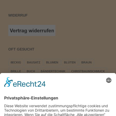
WIDERRUF
OFT GESUCHT
8ECKIG
BAUSATZ
BLUMEN
BLÜTEN
BRAUN
BRILLE
BUCH
BÄNDERTECHNIK
CHRISTBAUMSCHMUCK
DREIECK
EINFACH
ERWACHEN
EULE
FENSTERBILD
FIGUREN
FLÜGELRAD
HÄSIN
KLÖPPEL
KLÖPPEL-KAUFHAUS
KLÖPPELBRIEF
KLÖPPELN
KLÖPPELSHOP
KLÖPPELSHOP STEPHANI
KLÖPPELSTERN
KURRENDE
LED
LED DREIECK
LED STERN LED