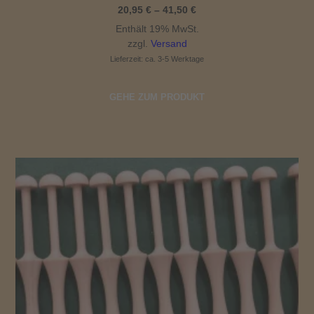
Preisspanne:
20,95
€
–
41,50
€
20,95 €
Enthält 19% MwSt.
bis
41,50 €
zzgl.
Versand
Lieferzeit: ca. 3-5 Werktage
GEHE ZUM PRODUKT