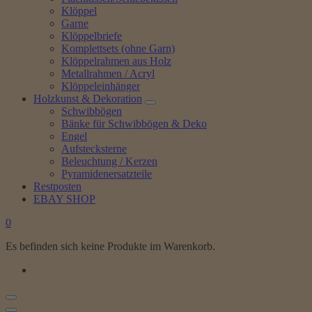
Klöppel
Garne
Klöppelbriefe
Komplettsets (ohne Garn)
Klöppelrahmen aus Holz
Metallrahmen / Acryl
Klöppeleinhänger
Holzkunst & Dekoration
Schwibbögen
Bänke für Schwibbögen & Deko
Engel
Aufstecksterne
Beleuchtung / Kerzen
Pyramidenersatzteile
Restposten
EBAY SHOP
0
Es befinden sich keine Produkte im Warenkorb.