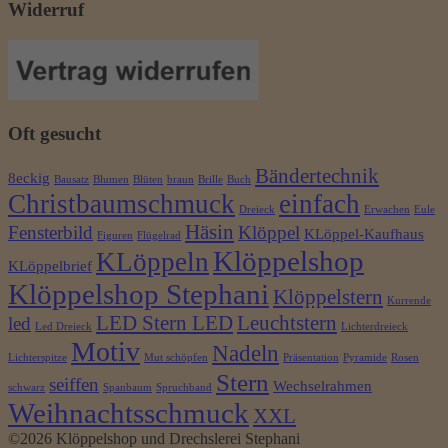
Widerruf
Oft gesucht
Bändertechnik
8eckig
Bausatz
Blumen
Blüten
braun
Brille
Buch
Christbaumschmuck
einfach
Dreieck
Erwachen
Eule
Häsin
Fensterbild
Klöppel
KLöppel-Kaufhaus
Figuren
Flügelrad
Klöppelshop
KLöppeln
KLöppelbrief
Klöppelshop Stephani
Klöppelstern
Kurrende
LED Stern LED
Leuchtstern
led
Led Dreieck
Lichterdreieck
Motiv
Nadeln
Lichterspitze
Mut schöpfen
Präsentation
Pyramide
Rosen
Stern
seiffen
Wechselrahmen
schwarz
Spanbaum
Spruchband
Weihnachtsschmuck
XXL
©2026 Klöppelshop und Drechslerei Stephani