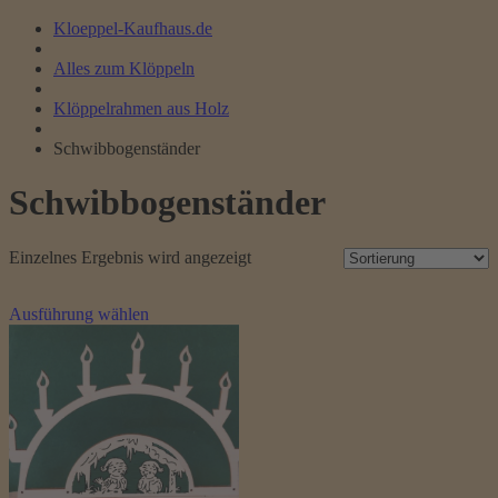
Kloeppel-Kaufhaus.de
Alles zum Klöppeln
Klöppelrahmen aus Holz
Schwibbogenständer
Schwibbogenständer
Einzelnes Ergebnis wird angezeigt
Dieses
Ausführung wählen
Produkt
weist
mehrere
Varianten
auf.
Die
Optionen
können
auf
der