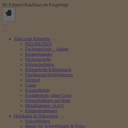
Springe
Ihr Klöppel-Kaufhaus im Erzgebirge
zum
Inhalt
Alles zum Klöppeln
NEUHEITEN
Fachzeitschrift – Juliane
Klöppelständer
Fächergestelle
Klöppelaufsätze
Klöppelrolle/Klöppelsack
Flachkissen/Schiebekissen
Klöppel
Garne
Klöppelbriefe
Komplettsets (ohne Garn)
Klöppelrahmen aus Holz
Metallrahmen / Acryl
Klöppeleinhänger
Holzkunst & Dekoration
Schwibbögen
Bänke für Schwibbögen & Deko