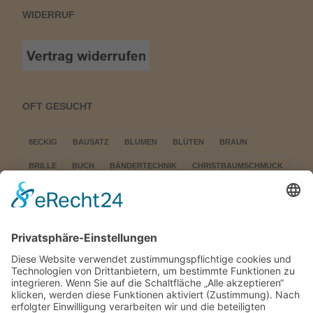
WIDERRUF
OFT GESUCHT
8ECKIG
BAUSATZ
BLUMEN
BLÜTEN
BRAUN
BRILLE
BUCH
BÄNDERTECHNIK
CHRISTBAUMSCHMUCK
DREIECK
EINFACH
ERWACHEN
EULE
FENSTERBILD
FIGUREN
FLÜGELRAD
HÄSIN
KLÖPPEL
KLÖPPEL-KAUFHAUS
KLÖPPELBRIEF
KLÖPPELN
KLÖPPELSHOP
KLÖPPELSHOP STEPHANI
KLÖPPELSTERN
KURRENDE
LED
LED DREIECK
LED STERN LED
LEUCHTSTERN
LICHTERDREIECK
LICHTERSPITZE