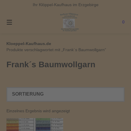
Springe
Ihr Klöppel-Kaufhaus im Erzgebirge
zum
Inhalt
0
Kloeppel-Kaufhaus.de
Produkte verschlagwortet mit „Frank´s Baumwollgarn“
Frank´s Baumwollgarn
Einzelnes Ergebnis wird angezeigt
Dieses Produkt weist mehrere Varianten auf. Die Optionen können auf der Produktseite gewählt werden