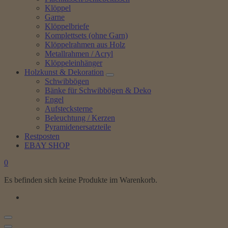
Klöppel
Garne
Klöppelbriefe
Komplettsets (ohne Garn)
Klöppelrahmen aus Holz
Metallrahmen / Acryl
Klöppeleinhänger
Holzkunst & Dekoration
Schwibbögen
Bänke für Schwibbögen & Deko
Engel
Aufstecksterne
Beleuchtung / Kerzen
Pyramidenersatzteile
Restposten
EBAY SHOP
0
Es befinden sich keine Produkte im Warenkorb.