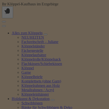
Springe
Ihr Klöppel-Kaufhaus im Erzgebirge
zum
Inhalt
Alles zum Klöppeln
NEUHEITEN
Fachzeitschrift – Juliane
Klöppelständer
Fächergestelle
Klöppelaufsätze
Klöppelrolle/Klöppelsack
Flachkissen/Schiebekissen
Klöppel
Garne
Klöppelbriefe
Komplettsets (ohne Garn)
Klöppelrahmen aus Holz
Metallrahmen / Acryl
Klöppeleinhänger
Holzkunst & Dekoration
Schwibbögen
Bänke für Schwibbögen & Deko