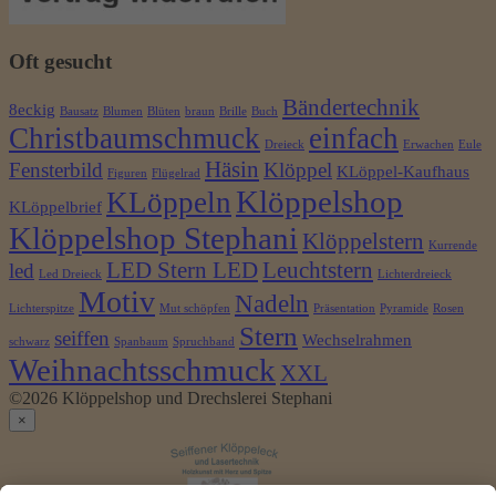
Oft gesucht
Bändertechnik
8eckig
Bausatz
Blumen
Blüten
braun
Brille
Buch
Christbaumschmuck
einfach
Dreieck
Erwachen
Eule
Häsin
Fensterbild
Klöppel
KLöppel-Kaufhaus
Figuren
Flügelrad
Klöppelshop
KLöppeln
KLöppelbrief
Klöppelshop Stephani
Klöppelstern
Kurrende
LED Stern LED
Leuchtstern
led
Led Dreieck
Lichterdreieck
Motiv
Nadeln
Lichterspitze
Mut schöpfen
Präsentation
Pyramide
Rosen
Stern
seiffen
Wechselrahmen
schwarz
Spanbaum
Spruchband
Weihnachtsschmuck
XXL
©2026 Klöppelshop und Drechslerei Stephani
×