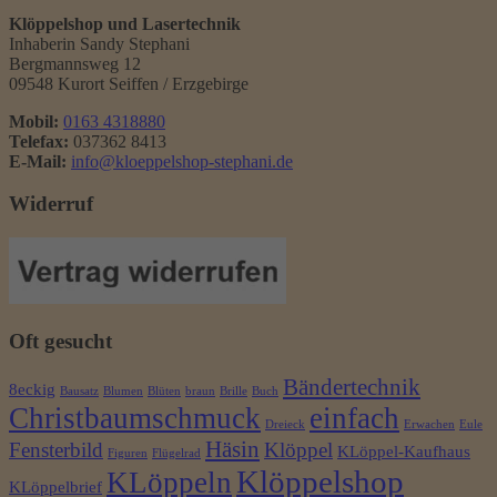
Klöppelshop und Lasertechnik
Inhaberin Sandy Stephani
Bergmannsweg 12
09548 Kurort Seiffen / Erzgebirge
Mobil:
0163 4318880
Telefax:
037362 8413
E-Mail:
info@kloeppelshop-stephani.de
Widerruf
Oft gesucht
Bändertechnik
8eckig
Bausatz
Blumen
Blüten
braun
Brille
Buch
Christbaumschmuck
einfach
Dreieck
Erwachen
Eule
Häsin
Fensterbild
Klöppel
KLöppel-Kaufhaus
Figuren
Flügelrad
Klöppelshop
KLöppeln
KLöppelbrief