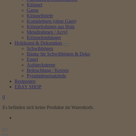
Klöppel
Garne
Klöppelbriefe
Komplettsets (ohne Garn)
Klöppelrahmen aus Holz
Metallrahmen / Acryl
Klöppeleinhänger
Holzkunst & Dekoration
Schwibbögen
Bänke für Schwibbögen & Deko
Engel
Aufstecksterne
Beleuchtung / Kerzen
Pyramidenersatzteile
Restposten
EBAY SHOP
0
Es befinden sich keine Produkte im Warenkorb.