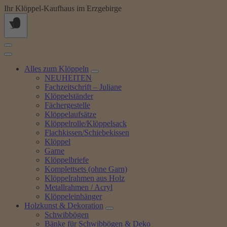
Springe
Ihr Klöppel-Kaufhaus im Erzgebirge
zum
Inhalt
Alles zum Klöppeln
NEUHEITEN
Fachzeitschrift – Juliane
Klöppelständer
Fächergestelle
Klöppelaufsätze
Klöppelrolle/Klöppelsack
Flachkissen/Schiebekissen
Klöppel
Garne
Klöppelbriefe
Komplettsets (ohne Garn)
Klöppelrahmen aus Holz
Metallrahmen / Acryl
Klöppeleinhänger
Holzkunst & Dekoration
Schwibbögen
Bänke für Schwibbögen & Deko