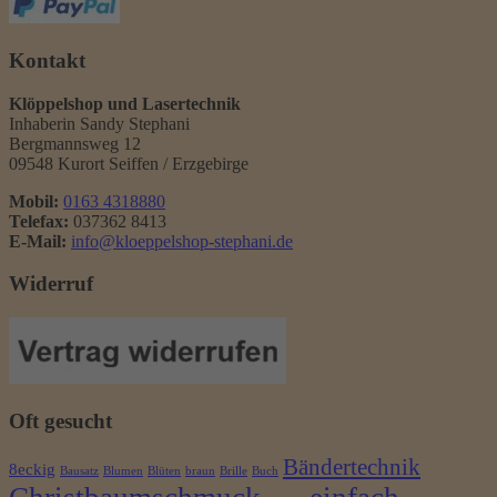
Kontakt
Klöppelshop und Lasertechnik
Inhaberin Sandy Stephani
Bergmannsweg 12
09548 Kurort Seiffen / Erzgebirge
Mobil:
0163 4318880
Telefax:
037362 8413
E-Mail:
info@kloeppelshop-stephani.de
Widerruf
Oft gesucht
Bändertechnik
8eckig
Bausatz
Blumen
Blüten
braun
Brille
Buch