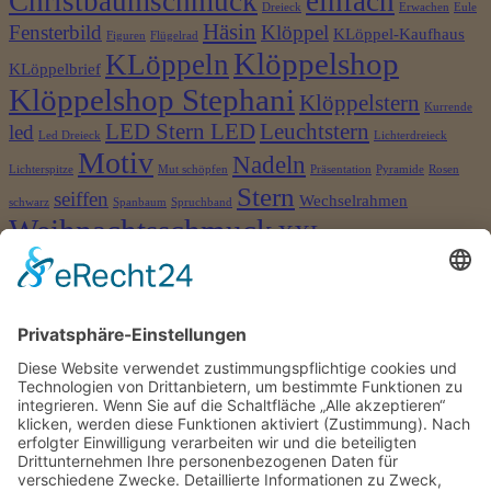
Christbaumschmuck
einfach
Dreieck
Erwachen
Eule
Häsin
Fensterbild
Klöppel
KLöppel-Kaufhaus
Figuren
Flügelrad
Klöppelshop
KLöppeln
KLöppelbrief
Klöppelshop Stephani
Klöppelstern
Kurrende
LED Stern LED
Leuchtstern
led
Led Dreieck
Lichterdreieck
Motiv
Nadeln
Lichterspitze
Mut schöpfen
Präsentation
Pyramide
Rosen
Stern
seiffen
Wechselrahmen
schwarz
Spanbaum
Spruchband
Weihnachtsschmuck
XXL
©2026 Klöppelshop und Drechslerei Stephani
×
Anmelden