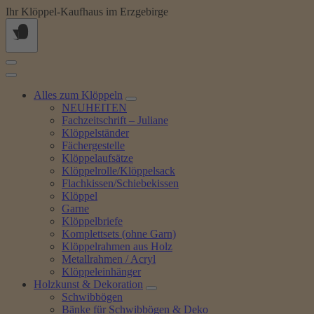
Springe
Ihr Klöppel-Kaufhaus im Erzgebirge
zum
Inhalt
Alles zum Klöppeln
NEUHEITEN
Fachzeitschrift – Juliane
Klöppelständer
Fächergestelle
Klöppelaufsätze
Klöppelrolle/Klöppelsack
Flachkissen/Schiebekissen
Klöppel
Garne
Klöppelbriefe
Komplettsets (ohne Garn)
Klöppelrahmen aus Holz
Metallrahmen / Acryl
Klöppeleinhänger
Holzkunst & Dekoration
Schwibbögen
Bänke für Schwibbögen & Deko