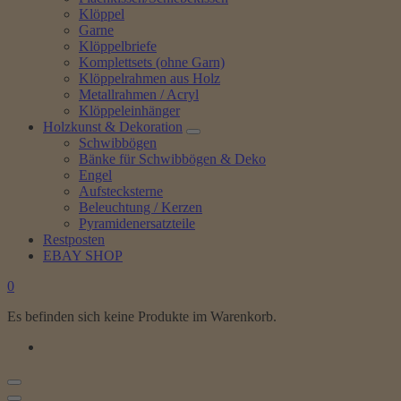
Klöppel
Garne
Klöppelbriefe
Komplettsets (ohne Garn)
Klöppelrahmen aus Holz
Metallrahmen / Acryl
Klöppeleinhänger
Holzkunst & Dekoration
Schwibbögen
Bänke für Schwibbögen & Deko
Engel
Aufstecksterne
Beleuchtung / Kerzen
Pyramidenersatzteile
Restposten
EBAY SHOP
0
Es befinden sich keine Produkte im Warenkorb.