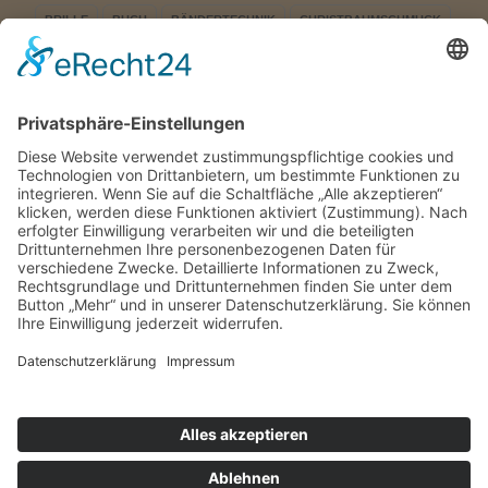
BRILLE
BUCH
BÄNDERTECHNIK
CHRISTBAUMSCHMUCK
DREIECK
EINFACH
ERWACHEN
EULE
FENSTERBILD
FIGUREN
FLÜGELRAD
HÄSIN
KLÖPPEL
KLÖPPEL-KAUFHAUS
KLÖPPELBRIEF
KLÖPPELN
KLÖPPELSHOP
KLÖPPELSHOP STEPHANI
KLÖPPELSTERN
KURRENDE
LED
LED DREIECK
LED STERN LED
LEUCHTSTERN
LICHTERDREIECK
LICHTERSPITZE
MOTIV
MUT SCHÖPFEN
NADELN
PRÄSENTATION
PYRAMIDE
ROSEN
SCHWARZ
SEIFFEN
SPANBAUM
SPRUCHBAND
STERN
WECHSELRAHMEN
WEIHNACHTSSCHMUCK
XXL