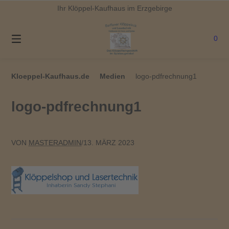
Springe
Ihr Klöppel-Kaufhaus im Erzgebirge
zum
Inhalt
0
Kloeppel-Kaufhaus.de
Medien
logo-pdfrechnung1
logo-pdfrechnung1
VON
MASTERADMIN
/
13. MÄRZ 2023