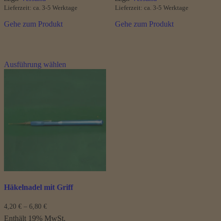
Lieferzeit: ca. 3-5 Werktage
Lieferzeit: ca. 3-5 Werktage
Gehe zum Produkt
Gehe zum Produkt
Dieses
Ausführung wählen
Produkt
weist
mehrere
Varianten
auf.
Die
Optionen
können
auf
der
Produktseite
gewählt
werden
Häkelnadel mit Griff
Preisspanne:
4,20
€
–
6,80
€
4,20 €
Enthält 19% MwSt.