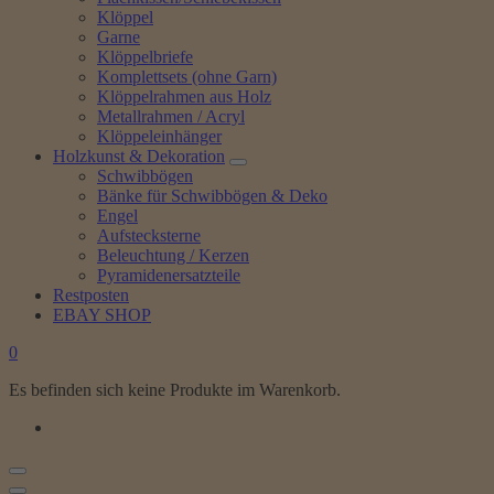
Klöppel
Garne
Klöppelbriefe
Komplettsets (ohne Garn)
Klöppelrahmen aus Holz
Metallrahmen / Acryl
Klöppeleinhänger
Holzkunst & Dekoration
Schwibbögen
Bänke für Schwibbögen & Deko
Engel
Aufstecksterne
Beleuchtung / Kerzen
Pyramidenersatzteile
Restposten
EBAY SHOP
0
Es befinden sich keine Produkte im Warenkorb.