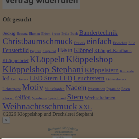
Oft gesucht
Bändertechnik
8eckig
Bausatz
Blumen
Blüten
braun
Brille
Buch
Christbaumschmuck
einfach
Dreieck
Erwachen
Eule
Häsin
Fensterbild
Klöppel
KLöppel-Kaufhaus
Figuren
Flügelrad
Klöppelshop
KLöppeln
KLöppelbrief
Klöppelshop Stephani
Klöppelstern
Kurrende
LED Stern LED
Leuchtstern
led
Led Dreieck
Lichterdreieck
Motiv
Nadeln
Lichterspitze
Mut schöpfen
Präsentation
Pyramide
Rosen
Stern
seiffen
Wechselrahmen
schwarz
Spanbaum
Spruchband
Weihnachtsschmuck
XXL
©2026 Klöppelshop und Drechslerei Stephani
×