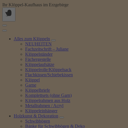
Springe
Ihr Klöppel-Kaufhaus im Erzgebirge
zum
Inhalt
Alles zum Klöppeln
NEUHEITEN
Fachzeitschrift – Juliane
Klöppelständer
Fächergestelle
Klöppelaufsätze
Klöppelrolle/Klöppelsack
Flachkissen/Schiebekissen
Klöppel
Garne
Klöppelbriefe
Komplettsets (ohne Garn)
Klöppelrahmen aus Holz
Metallrahmen / Acryl
Klöppeleinhänger
Holzkunst & Dekoration
Schwibbögen
Bänke für Schwibbögen & Deko