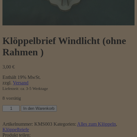
Klöppelbrief Windlicht (ohne
Rahmen )
3,00
€
Enthält 19% MwSt.
zzgl.
Versand
Lieferzeit: ca. 3-5 Werktage
8 vorrätig
Klöppelbrief
In den Warenkorb
Windlicht
(ohne
Rahmen
Artikelnummer:
KMS003
Kategorien:
Alles zum Klöppeln
,
)
Klöppelbriefe
Menge
Produkt teilen: