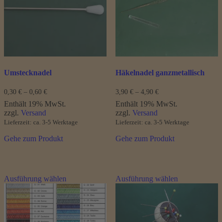
Optionen
Optionen
können
können
auf
auf
der
der
Produktseite
Produktseite
gewählt
gewählt
werden
werden
Umstecknadel
Häkelnadel ganzmetallisch
Preisspanne:
Preisspanne:
0,30
€
–
0,60
€
3,90
€
–
4,90
€
0,30 €
3,90 €
Enthält 19% MwSt.
Enthält 19% MwSt.
bis
bis
zzgl.
Versand
zzgl.
Versand
0,60 €
4,90 €
Lieferzeit: ca. 3-5 Werktage
Lieferzeit: ca. 3-5 Werktage
Gehe zum Produkt
Gehe zum Produkt
Dieses
Dieses
Ausführung wählen
Ausführung wählen
Produkt
Produkt
weist
weist
mehrere
mehrere
Varianten
Varianten
auf.
auf.