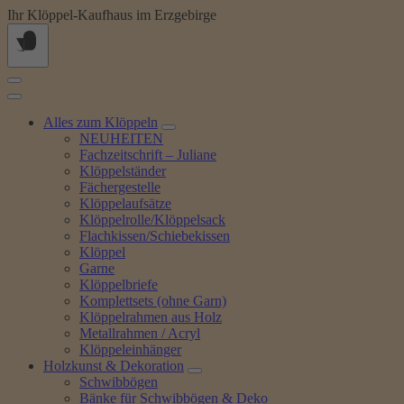
Springe
Ihr Klöppel-Kaufhaus im Erzgebirge
zum
Inhalt
Alles zum Klöppeln
NEUHEITEN
Fachzeitschrift – Juliane
Klöppelständer
Fächergestelle
Klöppelaufsätze
Klöppelrolle/Klöppelsack
Flachkissen/Schiebekissen
Klöppel
Garne
Klöppelbriefe
Komplettsets (ohne Garn)
Klöppelrahmen aus Holz
Metallrahmen / Acryl
Klöppeleinhänger
Holzkunst & Dekoration
Schwibbögen
Bänke für Schwibbögen & Deko