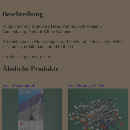
Beschreibung
Windlicht mit 5 Motiven ( Hase, Kirche, Schneemann,
Tannenbaum, Neutral )Ohne Rahmen
Arbeitet man ein Motiv doppelt und faltet und näht es in der Mitte
zusammen, erhält man einn 3D-Objekt
Größe : ca.6,2cm x 5,7cm
Ähnliche Produkte
Dieses
In den Warenkorb
Ausführung wählen
Produkt
weist
mehrere
Varianten
auf.
Die
Optionen
können
auf