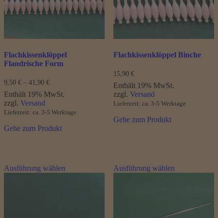
auf
der
Produktseite
gewählt
werden
Flachkissenklöppel
Flachkissenklöppel Binche
Flandrische Form
15,90
€
Preisspanne:
9,50
€
–
41,90
€
Enthält 19% MwSt.
9,50 €
Enthält 19% MwSt.
zzgl.
Versand
bis
zzgl.
Versand
Lieferzeit: ca. 3-5 Werktage
41,90 €
Lieferzeit: ca. 3-5 Werktage
Gehe zum Produkt
Gehe zum Produkt
Dieses
Dieses
Ausführung wählen
Ausführung wählen
Produkt
Produkt
weist
weist
mehrere
mehrere
Varianten
Varianten
auf.
auf.
Die
Die