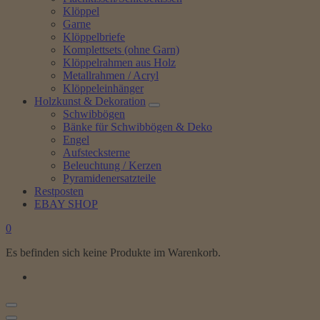
Klöppel
Garne
Klöppelbriefe
Komplettsets (ohne Garn)
Klöppelrahmen aus Holz
Metallrahmen / Acryl
Klöppeleinhänger
Holzkunst & Dekoration
Schwibbögen
Bänke für Schwibbögen & Deko
Engel
Aufstecksterne
Beleuchtung / Kerzen
Pyramidenersatzteile
Restposten
EBAY SHOP
0
Es befinden sich keine Produkte im Warenkorb.