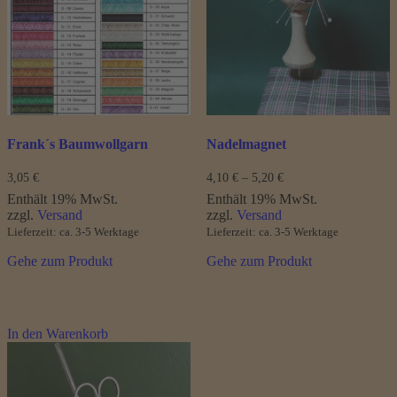
Die
Die
Optionen
Optionen
können
können
auf
auf
der
der
Produktseite
Produktseite
gewählt
gewählt
werden
werden
Frank´s Baumwollgarn
Nadelmagnet
Preisspanne:
3,05
€
4,10
€
–
5,20
€
4,10 €
Enthält 19% MwSt.
Enthält 19% MwSt.
bis
zzgl.
Versand
zzgl.
Versand
5,20 €
Lieferzeit: ca. 3-5 Werktage
Lieferzeit: ca. 3-5 Werktage
Gehe zum Produkt
Gehe zum Produkt
In den Warenkorb