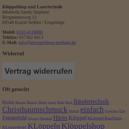
Klöppelshop und Lasertechnik
Inhaberin Sandy Stephani
Bergmannsweg 12
09548 Kurort Seiffen / Erzgebirge
Mobil:
0163 4318880
Telefax:
037362 8413
E-Mail:
info@kloeppelshop-stephani.de
Widerruf
Oft gesucht
Bändertechnik
8eckig
Bausatz
Blumen
Blüten
braun
Brille
Buch
Christbaumschmuck
einfach
Dreieck
Erwachen
Eule
Häsin
Fensterbild
Klöppel
KLöppel-Kaufhaus
Figuren
Flügelrad
Klöppelshop
KLöppeln
KLöppelbrief