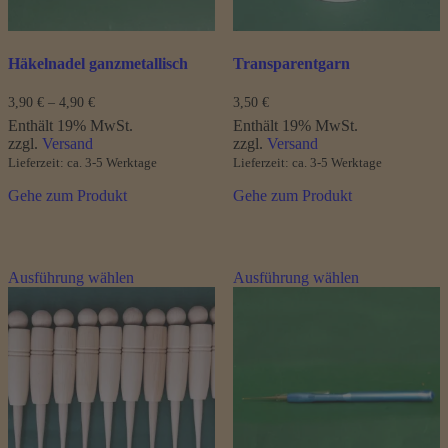
gewählt
werden
Häkelnadel ganzmetallisch
Transparentgarn
Preisspanne:
3,90
€
–
4,90
€
3,50
€
3,90 €
Enthält 19% MwSt.
Enthält 19% MwSt.
bis
zzgl.
Versand
zzgl.
Versand
4,90 €
Lieferzeit: ca. 3-5 Werktage
Lieferzeit: ca. 3-5 Werktage
Gehe zum Produkt
Gehe zum Produkt
Dieses
Dieses
Ausführung wählen
Ausführung wählen
Produkt
Produkt
weist
weist
mehrere
mehrere
Varianten
Varianten
auf.
auf.
Die
Die
Optionen
Optionen
können
können
auf
auf
der
der