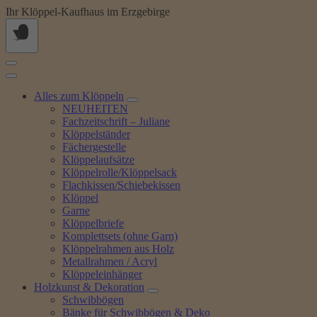
Springe
Ihr Klöppel-Kaufhaus im Erzgebirge
zum
Inhalt
Alles zum Klöppeln
NEUHEITEN
Fachzeitschrift – Juliane
Klöppelständer
Fächergestelle
Klöppelaufsätze
Klöppelrolle/Klöppelsack
Flachkissen/Schiebekissen
Klöppel
Garne
Klöppelbriefe
Komplettsets (ohne Garn)
Klöppelrahmen aus Holz
Metallrahmen / Acryl
Klöppeleinhänger
Holzkunst & Dekoration
Schwibbögen
Bänke für Schwibbögen & Deko