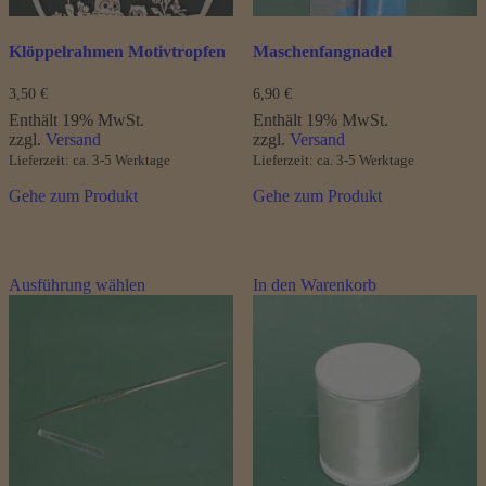
werden
Klöppelrahmen Motivtropfen
Maschenfangnadel
3,50
€
6,90
€
Enthält 19% MwSt.
Enthält 19% MwSt.
zzgl.
Versand
zzgl.
Versand
Lieferzeit: ca. 3-5 Werktage
Lieferzeit: ca. 3-5 Werktage
Gehe zum Produkt
Gehe zum Produkt
Dieses
Ausführung wählen
In den Warenkorb
Produkt
weist
mehrere
Varianten
auf.
Die
Optionen
können
auf
der
Produktseite