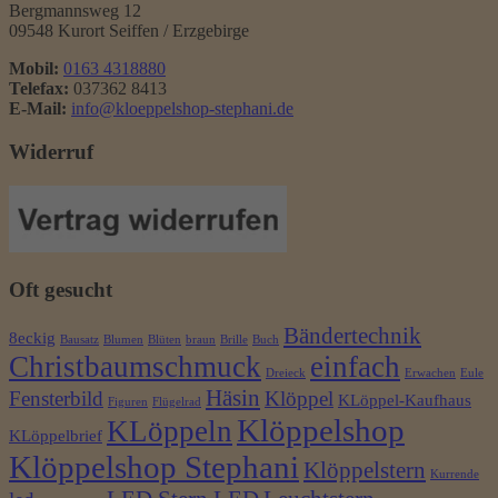
Bergmannsweg 12
09548 Kurort Seiffen / Erzgebirge
Mobil:
0163 4318880
Telefax:
037362 8413
E-Mail:
info@kloeppelshop-stephani.de
Widerruf
Oft gesucht
Bändertechnik
8eckig
Bausatz
Blumen
Blüten
braun
Brille
Buch
Christbaumschmuck
einfach
Dreieck
Erwachen
Eule
Häsin
Fensterbild
Klöppel
KLöppel-Kaufhaus
Figuren
Flügelrad
Klöppelshop
KLöppeln
KLöppelbrief
Klöppelshop Stephani
Klöppelstern
Kurrende