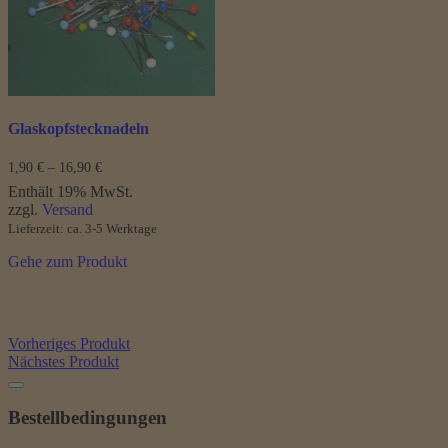
können
auf
der
Produktseite
gewählt
werden
Glaskopfstecknadeln
Preisspanne:
1,90
€
–
16,90
€
1,90 €
Enthält 19% MwSt.
bis
zzgl.
Versand
16,90 €
Lieferzeit: ca. 3-5 Werktage
Gehe zum Produkt
Vorheriges Produkt
Nächstes Produkt
Bestellbedingungen