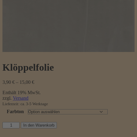
Klöppelfolie
Preisspanne:
3,90
€
–
15,00
€
3,90 €
Enthält 19% MwSt.
bis
zzgl.
Versand
15,00 €
Lieferzeit: ca. 3-5 Werktage
Farbton
Klöppelfolie
In den Warenkorb
Menge