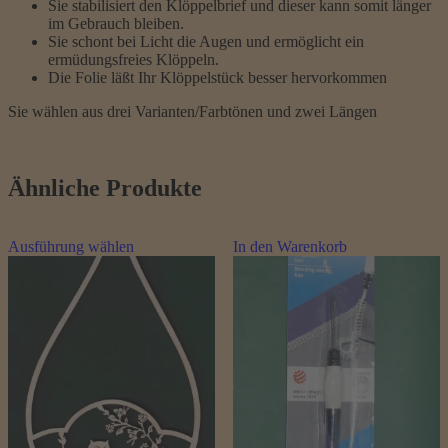
Sie stabilisiert den Klöppelbrief und dieser kann somit länger
im Gebrauch bleiben.
Sie schont bei Licht die Augen und ermöglicht ein
ermüdungsfreies Klöppeln.
Die Folie läßt Ihr Klöppelstück besser hervorkommen
Sie wählen aus drei Varianten/Farbtönen und zwei Längen
Ähnliche Produkte
Dieses
Ausführung wählen
In den Warenkorb
Produkt
weist
mehrere
Varianten
auf.
Die
Optionen
können
auf
der
Produktseite
gewählt