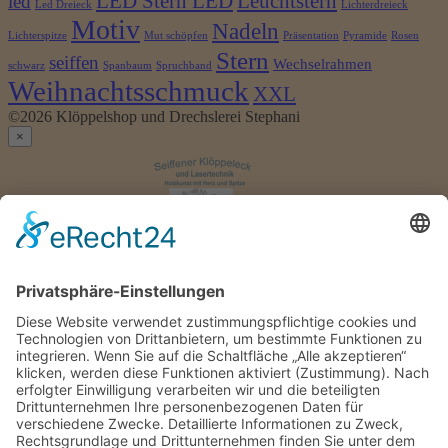
LED Stern LED
Leuchtstern
led
Led Dreieck
Lichterdreieck
Motiv
Nadeln
Lichterspitze
Mut schöpfen
Präsentation
Pyramide
Rosen
Stern
seiffen
Wechselrahmen
schwarz
Spanbaum
Spruchband
Weihnachtsschmuck
XXL
©2026 Klöppelshop und Drechslerei Stephani
×
Anmelden
Benutzername
oder
Passwort
*