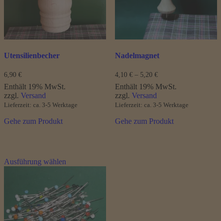
auf
der
Produktseite
gewählt
werden
Utensilienbecher
Nadelmagnet
Preisspanne:
6,90
€
4,10
€
–
5,20
€
4,10 €
Enthält 19% MwSt.
Enthält 19% MwSt.
bis
zzgl.
Versand
zzgl.
Versand
5,20 €
Lieferzeit: ca. 3-5 Werktage
Lieferzeit: ca. 3-5 Werktage
Gehe zum Produkt
Gehe zum Produkt
Dieses
Ausführung wählen
Produkt
weist
mehrere
Varianten
auf.
Die
Optionen