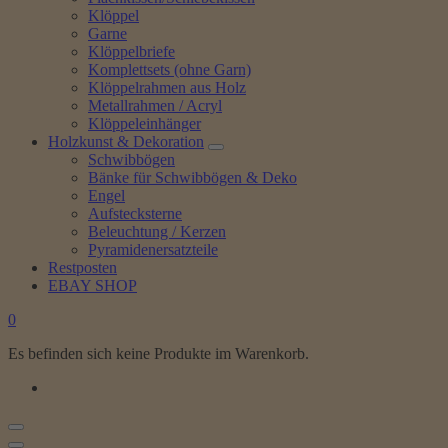
Klöppel
Garne
Klöppelbriefe
Komplettsets (ohne Garn)
Klöppelrahmen aus Holz
Metallrahmen / Acryl
Klöppeleinhänger
Holzkunst & Dekoration
Schwibbögen
Bänke für Schwibbögen & Deko
Engel
Aufstecksterne
Beleuchtung / Kerzen
Pyramidenersatzteile
Restposten
EBAY SHOP
0
Es befinden sich keine Produkte im Warenkorb.