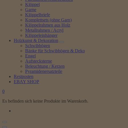
Klöppel
Garne
Klöppelbriefe
Komplettsets (ohne Garn)
Klöppelrahmen aus Holz
Metallrahmen / Acryl
Klöppeleinhänger
Holzkunst & Dekoration
Schwibbögen
Bänke für Schwibbögen & Deko
Engel
Aufstecksterne
Beleuchtung / Kerzen
Pyramidenersatzteile
Restposten
EBAY SHOP
0
Es befinden sich keine Produkte im Warenkorb.