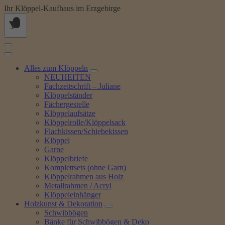
Springe
Ihr Klöppel-Kaufhaus im Erzgebirge
zum
Inhalt
Alles zum Klöppeln
NEUHEITEN
Fachzeitschrift – Juliane
Klöppelständer
Fächergestelle
Klöppelaufsätze
Klöppelrolle/Klöppelsack
Flachkissen/Schiebekissen
Klöppel
Garne
Klöppelbriefe
Komplettsets (ohne Garn)
Klöppelrahmen aus Holz
Metallrahmen / Acryl
Klöppeleinhänger
Holzkunst & Dekoration
Schwibbögen
Bänke für Schwibbögen & Deko