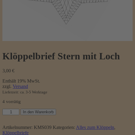
Klöppelbrief Stern mit Loch
3,00
€
Enthält 19% MwSt.
zzgl.
Versand
Lieferzeit: ca. 3-5 Werktage
4 vorrätig
Klöppelbrief
In den Warenkorb
Stern
mit
Loch
Artikelnummer:
KMS039
Kategorien:
Alles zum Klöppeln
,
Menge
Klöppelbriefe