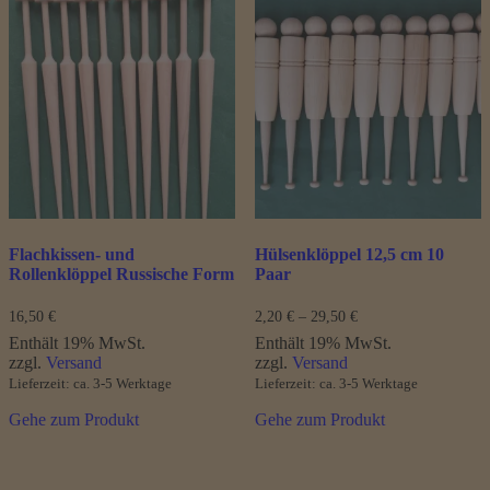
weist
mehrere
Varianten
auf.
Die
Optionen
können
auf
der
Produktseite
gewählt
werden
Flachkissen- und
Hülsenklöppel 12,5 cm 10
Rollenklöppel Russische Form
Paar
Preisspanne:
16,50
€
2,20
€
–
29,50
€
2,20 €
Enthält 19% MwSt.
Enthält 19% MwSt.
bis
zzgl.
Versand
zzgl.
Versand
29,50 €
Lieferzeit: ca. 3-5 Werktage
Lieferzeit: ca. 3-5 Werktage
Gehe zum Produkt
Gehe zum Produkt