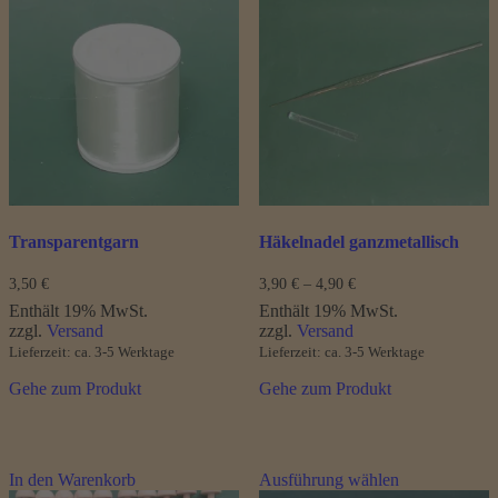
mehrere
Varianten
auf.
Die
Optionen
können
auf
der
Produktseite
gewählt
werden
Transparentgarn
Häkelnadel ganzmetallisch
Preisspanne:
3,50
€
3,90
€
–
4,90
€
3,90 €
Enthält 19% MwSt.
Enthält 19% MwSt.
bis
zzgl.
Versand
zzgl.
Versand
4,90 €
Lieferzeit: ca. 3-5 Werktage
Lieferzeit: ca. 3-5 Werktage
Gehe zum Produkt
Gehe zum Produkt
Dieses
In den Warenkorb
Ausführung wählen
Produkt