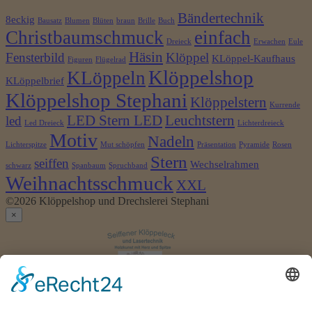
Bändertechnik
8eckig
Bausatz
Blumen
Blüten
braun
Brille
Buch
Christbaumschmuck
einfach
Dreieck
Erwachen
Eule
Häsin
Fensterbild
Klöppel
KLöppel-Kaufhaus
Figuren
Flügelrad
Klöppelshop
KLöppeln
KLöppelbrief
Klöppelshop Stephani
Klöppelstern
Kurrende
LED Stern LED
Leuchtstern
led
Led Dreieck
Lichterdreieck
Motiv
Nadeln
Lichterspitze
Mut schöpfen
Präsentation
Pyramide
Rosen
Stern
seiffen
Wechselrahmen
schwarz
Spanbaum
Spruchband
Weihnachtsschmuck
XXL
©2026 Klöppelshop und Drechslerei Stephani
×