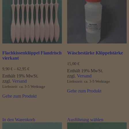
auf.
Die
Optionen
können
auf
der
Produktseite
gewählt
werden
Flachkissenklöppel Flandrisch
Wäschestärke Klöppelstärke
vierkant
15,00
€
Preisspanne:
9,90
€
–
62,95
€
Enthält 19% MwSt.
9,90 €
Enthält 19% MwSt.
zzgl.
Versand
bis
zzgl.
Versand
Lieferzeit: ca. 3-5 Werktage
62,95 €
Lieferzeit: ca. 3-5 Werktage
Gehe zum Produkt
Gehe zum Produkt
Dieses
In den Warenkorb
Ausführung wählen
Produkt
weist