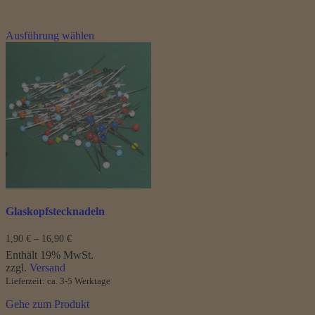
Dieses
Ausführung wählen
Produkt
weist
mehrere
Varianten
auf.
Die
Optionen
können
auf
der
Produktseite
gewählt
werden
Glaskopfstecknadeln
Preisspanne:
1,90
€
–
16,90
€
1,90 €
Enthält 19% MwSt.
bis
zzgl.
Versand
16,90 €
Lieferzeit: ca. 3-5 Werktage
Gehe zum Produkt