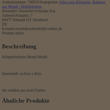
Menge
Artikelnummer:
749519
Kategorien:
Alles zum Klöppeln
,
Rahmen
aus Metall / Mobilebögen
Hersteller:
Hersteller:Schreiter Kai
Adresse:Hauptstr. 7
09477 Jöhstadt OT Steinbach
DE
Kontakt:zweirad-schreiter@t-online.de
Produkt teilen:
Beschreibung
Klöppelrahmen Mond Metall
In
n
e
n
m
a
ß
:
ca
.6
cm
x
8
cm
Sie wählen aus zwei Farben
Ähnliche Produkte