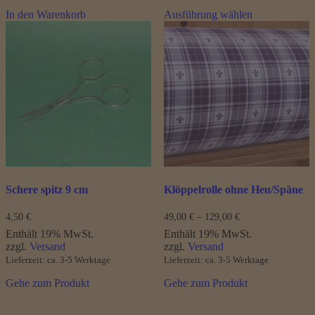
Dieses
In den Warenkorb
Ausführung wählen
Produkt
weist
mehrere
Varianten
auf.
Die
Optionen
können
auf
der
Produktseite
gewählt
werden
Schere spitz 9 cm
Klöppelrolle ohne Heu/Späne
Preisspanne:
4,50
€
49,00
€
–
129,00
€
49,00 €
Enthält 19% MwSt.
Enthält 19% MwSt.
bis
zzgl.
Versand
zzgl.
Versand
129,00 €
Lieferzeit: ca. 3-5 Werktage
Lieferzeit: ca. 3-5 Werktage
Gehe zum Produkt
Gehe zum Produkt