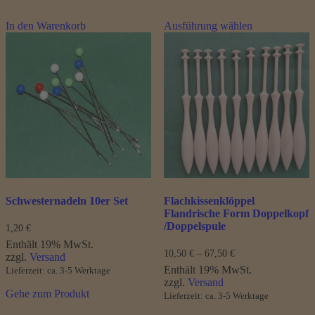
Dieses
In den Warenkorb
Ausführung wählen
Produkt
weist
mehrere
Varianten
auf.
Die
Optionen
können
auf
der
Produktseite
gewählt
werden
Schwesternadeln 10er Set
Flachkissenklöppel
Flandrische Form Doppelkopf
/Doppelspule
1,20
€
Enthält 19% MwSt.
Preisspanne:
10,50
€
–
67,50
€
zzgl.
Versand
10,50 €
Enthält 19% MwSt.
Lieferzeit: ca. 3-5 Werktage
bis
zzgl.
Versand
67,50 €
Gehe zum Produkt
Lieferzeit: ca. 3-5 Werktage