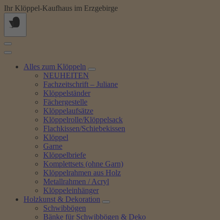
Springe
Ihr Klöppel-Kaufhaus im Erzgebirge
zum
Inhalt
Alles zum Klöppeln
NEUHEITEN
Fachzeitschrift – Juliane
Klöppelständer
Fächergestelle
Klöppelaufsätze
Klöppelrolle/Klöppelsack
Flachkissen/Schiebekissen
Klöppel
Garne
Klöppelbriefe
Komplettsets (ohne Garn)
Klöppelrahmen aus Holz
Metallrahmen / Acryl
Klöppeleinhänger
Holzkunst & Dekoration
Schwibbögen
Bänke für Schwibbögen & Deko