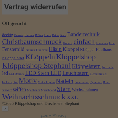
Oft gesucht
Bändertechnik
8eckig
Bausatz
Blumen
Blüten
braun
Brille
Buch
Christbaumschmuck
einfach
Dreieck
Erwachen
Eule
Häsin
Fensterbild
Klöppel
KLöppel-Kaufhaus
Figuren
Flügelrad
Klöppelshop
KLöppeln
KLöppelbrief
Klöppelshop Stephani
Klöppelstern
Kurrende
LED Stern LED
Leuchtstern
led
Led Dreieck
Lichterdreieck
Motiv
Nadeln
Lichterspitze
Mut schöpfen
Präsentation
Pyramide
Rosen
Stern
seiffen
Wechselrahmen
schwarz
Spanbaum
Spruchband
Weihnachtsschmuck
XXL
©2026 Klöppelshop und Drechslerei Stephani
×