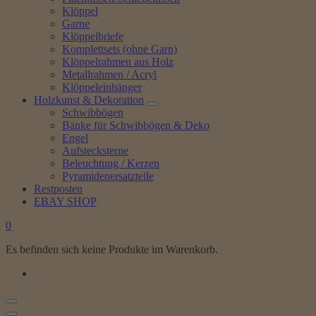
Klöppel
Garne
Klöppelbriefe
Komplettsets (ohne Garn)
Klöppelrahmen aus Holz
Metallrahmen / Acryl
Klöppeleinhänger
Holzkunst & Dekoration
Schwibbögen
Bänke für Schwibbögen & Deko
Engel
Aufstecksterne
Beleuchtung / Kerzen
Pyramidenersatzteile
Restposten
EBAY SHOP
0
Es befinden sich keine Produkte im Warenkorb.