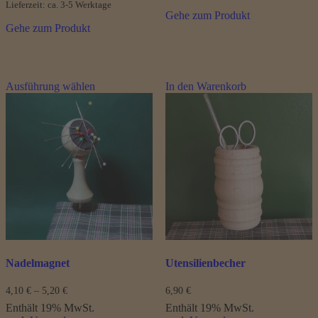
Lieferzeit: ca. 3-5 Werktage
Gehe zum Produkt
Gehe zum Produkt
Dieses
Ausführung wählen
In den Warenkorb
Produkt
weist
mehrere
Varianten
auf.
Die
Optionen
können
auf
der
Produktseite
gewählt
werden
Nadelmagnet
Utensilienbecher
Preisspanne:
4,10
€
–
5,20
€
6,90
€
4,10 €
Enthält 19% MwSt.
Enthält 19% MwSt.
bis