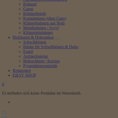
Klöppel
Garne
Klöppelbriefe
Komplettsets (ohne Garn)
Klöppelrahmen aus Holz
Metallrahmen / Acryl
Klöppeleinhänger
Holzkunst & Dekoration
Schwibbögen
Bänke für Schwibbögen & Deko
Engel
Aufstecksterne
Beleuchtung / Kerzen
Pyramidenersatzteile
Restposten
EBAY SHOP
0
Es befinden sich keine Produkte im Warenkorb.