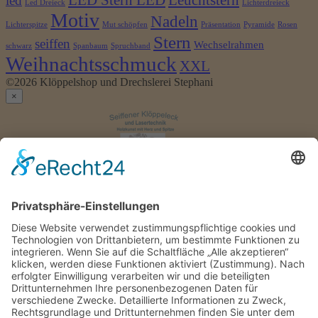
led
Led Dreieck
Lichterdreieck
Motiv
Nadeln
Lichterspitze
Mut schöpfen
Präsentation
Pyramide
Rosen
Stern
seiffen
Wechselrahmen
schwarz
Spanbaum
Spruchband
Weihnachtsschmuck
XXL
©2026 Klöppelshop und Drechslerei Stephani
×
Anmelden
Benutzername
oder
Passwort
*