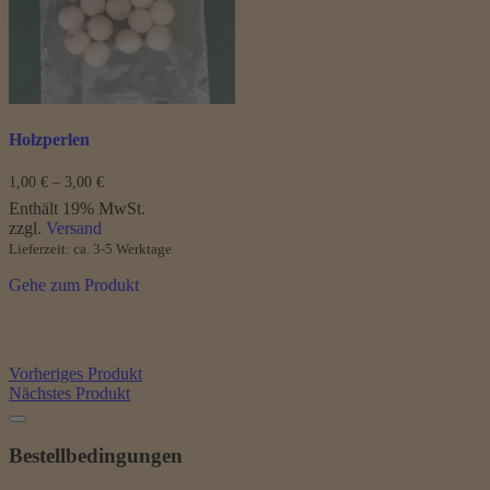
können
auf
der
Produktseite
gewählt
werden
Holzperlen
Preisspanne:
1,00
€
–
3,00
€
1,00 €
Enthält 19% MwSt.
bis
zzgl.
Versand
3,00 €
Lieferzeit: ca. 3-5 Werktage
Gehe zum Produkt
Vorheriges Produkt
Nächstes Produkt
Bestellbedingungen