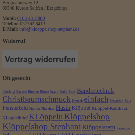
Bergmannsweg 12
09548 Kurort Seiffen / Erzgebirge
Mobil:
0163 4318880
Telefax:
037362 8413
E-Mail:
info@kloeppelshop-stephani.de
Widerruf
Oft gesucht
Bändertechnik
8eckig
Bausatz
Blumen
Blüten
braun
Brille
Buch
Christbaumschmuck
einfach
Dreieck
Erwachen
Eule
Häsin
Fensterbild
Klöppel
KLöppel-Kaufhaus
Figuren
Flügelrad
Klöppelshop
KLöppeln
KLöppelbrief
Klöppelshop Stephani
Klöppelstern
Kurrende
LED Stern LED
Leuchtstern