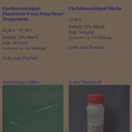
Flachkissenklöppel
Flachkissenklöppel Binche
Flandrische Form Doppelkopf
/Doppelspule
15,90
€
Enthält 19% MwSt.
Preisspanne:
10,50
€
–
67,50
€
zzgl.
Versand
10,50 €
Enthält 19% MwSt.
Lieferzeit: ca. 3-5 Werktage
bis
zzgl.
Versand
67,50 €
Gehe zum Produkt
Lieferzeit: ca. 3-5 Werktage
Gehe zum Produkt
Dieses
Ausführung wählen
In den Warenkorb
Produkt
weist
mehrere
Varianten
auf.
Die
Optionen
können
auf
der