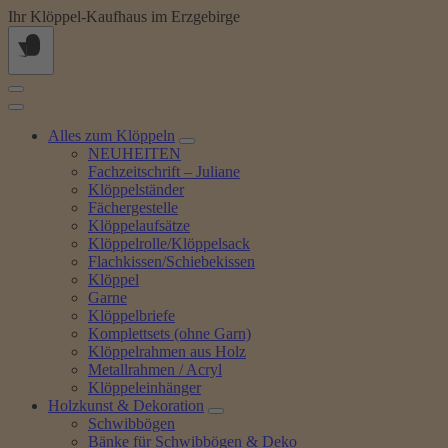
Springe
Ihr Klöppel-Kaufhaus im Erzgebirge
zum
Inhalt
Alles zum Klöppeln
NEUHEITEN
Fachzeitschrift – Juliane
Klöppelständer
Fächergestelle
Klöppelaufsätze
Klöppelrolle/Klöppelsack
Flachkissen/Schiebekissen
Klöppel
Garne
Klöppelbriefe
Komplettsets (ohne Garn)
Klöppelrahmen aus Holz
Metallrahmen / Acryl
Klöppeleinhänger
Holzkunst & Dekoration
Schwibbögen
Bänke für Schwibbögen & Deko