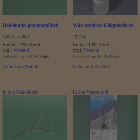
Produktseite
gewählt
werden
Häkelnadel ganzmetallisch
Wäschestärke Klöppelstärke
Preisspanne:
3,90
€
–
4,90
€
15,00
€
3,90 €
Enthält 19% MwSt.
Enthält 19% MwSt.
bis
zzgl.
Versand
zzgl.
Versand
4,90 €
Lieferzeit: ca. 3-5 Werktage
Lieferzeit: ca. 3-5 Werktage
Gehe zum Produkt
Gehe zum Produkt
In den Warenkorb
In den Warenkorb