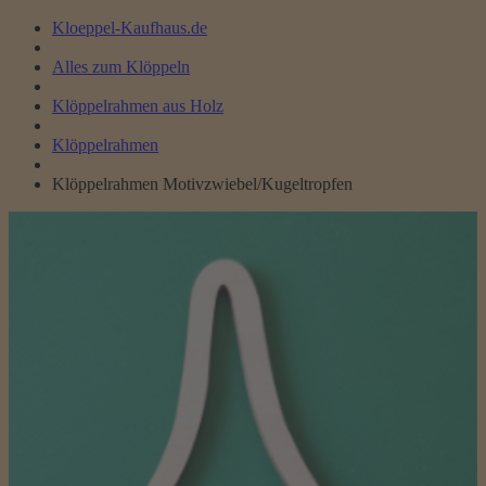
Kloeppel-Kaufhaus.de
Alles zum Klöppeln
Klöppelrahmen aus Holz
Klöppelrahmen
Klöppelrahmen Motivzwiebel/Kugeltropfen