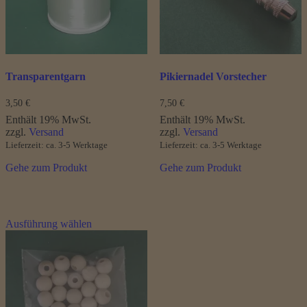
Transparentgarn
Pikiernadel Vorstecher
3,50
€
7,50
€
Enthält 19% MwSt.
Enthält 19% MwSt.
zzgl.
Versand
zzgl.
Versand
Lieferzeit: ca. 3-5 Werktage
Lieferzeit: ca. 3-5 Werktage
Gehe zum Produkt
Gehe zum Produkt
Dieses
Ausführung wählen
Produkt
weist
mehrere
Varianten
auf.
Die
Optionen