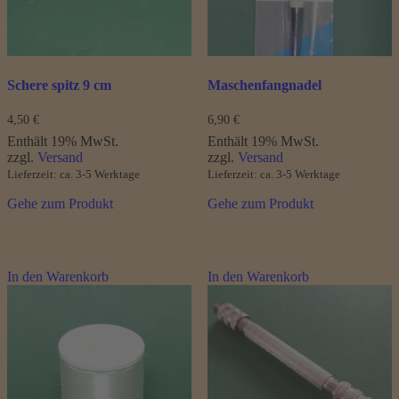
Schere spitz 9 cm
Maschenfangnadel
4,50
€
6,90
€
Enthält 19% MwSt.
Enthält 19% MwSt.
zzgl.
Versand
zzgl.
Versand
Lieferzeit: ca. 3-5 Werktage
Lieferzeit: ca. 3-5 Werktage
Gehe zum Produkt
Gehe zum Produkt
In den Warenkorb
In den Warenkorb