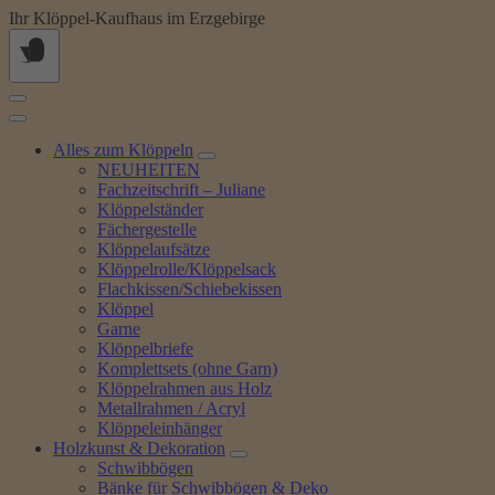
Springe
Ihr Klöppel-Kaufhaus im Erzgebirge
zum
Inhalt
Alles zum Klöppeln
NEUHEITEN
Fachzeitschrift – Juliane
Klöppelständer
Fächergestelle
Klöppelaufsätze
Klöppelrolle/Klöppelsack
Flachkissen/Schiebekissen
Klöppel
Garne
Klöppelbriefe
Komplettsets (ohne Garn)
Klöppelrahmen aus Holz
Metallrahmen / Acryl
Klöppeleinhänger
Holzkunst & Dekoration
Schwibbögen
Bänke für Schwibbögen & Deko