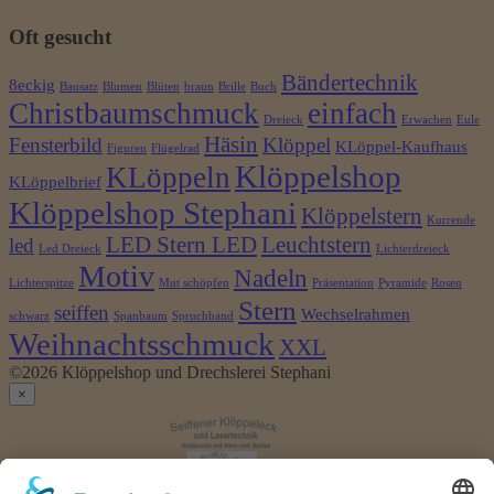
Oft gesucht
Bändertechnik
8eckig
Bausatz
Blumen
Blüten
braun
Brille
Buch
Christbaumschmuck
einfach
Dreieck
Erwachen
Eule
Häsin
Fensterbild
Klöppel
KLöppel-Kaufhaus
Figuren
Flügelrad
Klöppelshop
KLöppeln
KLöppelbrief
Klöppelshop Stephani
Klöppelstern
Kurrende
LED Stern LED
Leuchtstern
led
Led Dreieck
Lichterdreieck
Motiv
Nadeln
Lichterspitze
Mut schöpfen
Präsentation
Pyramide
Rosen
Stern
seiffen
Wechselrahmen
schwarz
Spanbaum
Spruchband
Weihnachtsschmuck
XXL
©2026 Klöppelshop und Drechslerei Stephani
×