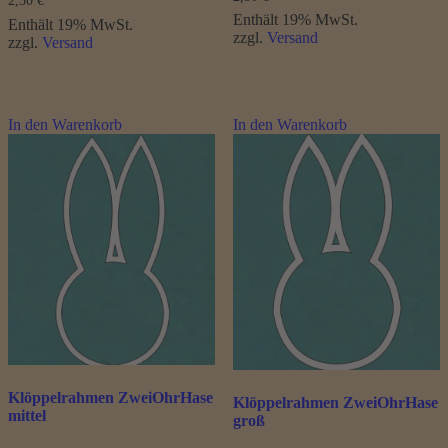
2,50
€
Enthält 19% MwSt.
Enthält 19% MwSt.
zzgl.
Versand
zzgl.
Versand
In den Warenkorb
In den Warenkorb
Klöppelrahmen ZweiOhrHase
Klöppelrahmen ZweiOhrHase
mittel
groß