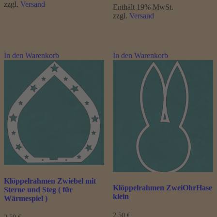
zzgl.
Versand
Enthält 19% MwSt.
zzgl.
Versand
In den Warenkorb
In den Warenkorb
Klöppelrahmen Zwiebel mit
Klöppelrahmen ZweiOhrHase
Sterne und Steg ( für
klein
Wärmespiel )
2,50
€