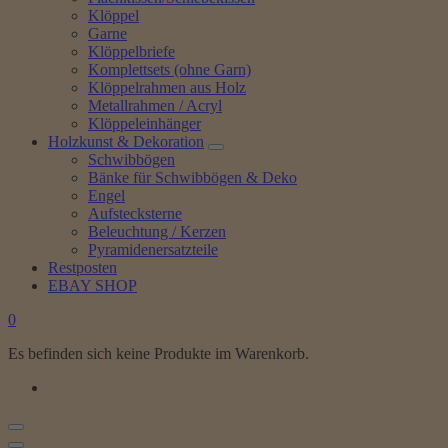
Klöppel
Garne
Klöppelbriefe
Komplettsets (ohne Garn)
Klöppelrahmen aus Holz
Metallrahmen / Acryl
Klöppeleinhänger
Holzkunst & Dekoration
Schwibbögen
Bänke für Schwibbögen & Deko
Engel
Aufstecksterne
Beleuchtung / Kerzen
Pyramidenersatzteile
Restposten
EBAY SHOP
0
Es befinden sich keine Produkte im Warenkorb.