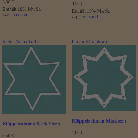
3,00
€
3,50
€
Enthält 19% MwSt.
Enthält 19% MwSt.
zzgl.
Versand
zzgl.
Versand
In den Warenkorb
In den Warenkorb
Klöppelrahmen Ministern
Klöppelrahmen 6-eck Stern
1,00
€
3,50
€