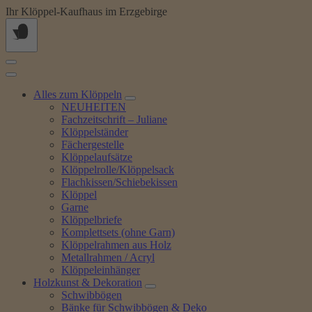
Springe
Ihr Klöppel-Kaufhaus im Erzgebirge
zum
Inhalt
Alles zum Klöppeln
NEUHEITEN
Fachzeitschrift – Juliane
Klöppelständer
Fächergestelle
Klöppelaufsätze
Klöppelrolle/Klöppelsack
Flachkissen/Schiebekissen
Klöppel
Garne
Klöppelbriefe
Komplettsets (ohne Garn)
Klöppelrahmen aus Holz
Metallrahmen / Acryl
Klöppeleinhänger
Holzkunst & Dekoration
Schwibbögen
Bänke für Schwibbögen & Deko