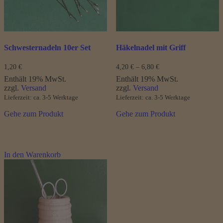
der
Produktseite
gewählt
werden
Schwesternadeln 10er Set
Häkelnadel mit Griff
Preisspanne:
1,20
€
4,20
€
–
6,80
€
4,20 €
Enthält 19% MwSt.
Enthält 19% MwSt.
bis
zzgl.
Versand
zzgl.
Versand
6,80 €
Lieferzeit: ca. 3-5 Werktage
Lieferzeit: ca. 3-5 Werktage
Gehe zum Produkt
Gehe zum Produkt
In den Warenkorb