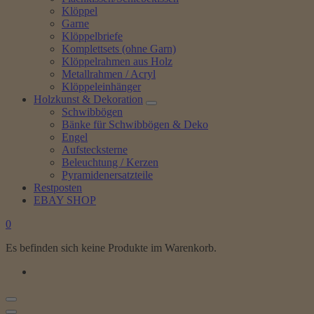
Klöppel
Garne
Klöppelbriefe
Komplettsets (ohne Garn)
Klöppelrahmen aus Holz
Metallrahmen / Acryl
Klöppeleinhänger
Holzkunst & Dekoration
Schwibbögen
Bänke für Schwibbögen & Deko
Engel
Aufstecksterne
Beleuchtung / Kerzen
Pyramidenersatzteile
Restposten
EBAY SHOP
0
Es befinden sich keine Produkte im Warenkorb.