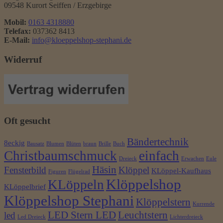
09548 Kurort Seiffen / Erzgebirge
Mobil:
0163 4318880
Telefax:
037362 8413
E-Mail:
info@kloeppelshop-stephani.de
Widerruf
Oft gesucht
Bändertechnik
8eckig
Bausatz
Blumen
Blüten
braun
Brille
Buch
Christbaumschmuck
einfach
Dreieck
Erwachen
Eule
Häsin
Fensterbild
Klöppel
KLöppel-Kaufhaus
Figuren
Flügelrad
Klöppelshop
KLöppeln
KLöppelbrief
Klöppelshop Stephani
Klöppelstern
Kurrende
LED Stern LED
Leuchtstern
led
Led Dreieck
Lichterdreieck