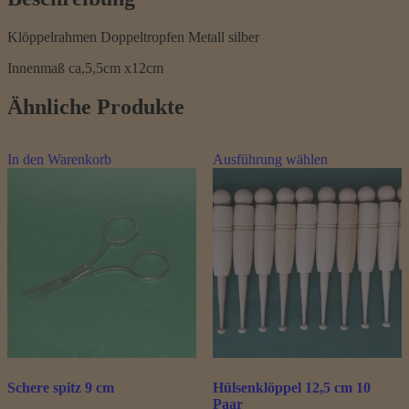
Klöppelrahmen Doppeltropfen Metall silber
Innenmaß ca,
5
,
5
c
m
x
1
2
c
m
Ähnliche Produkte
Dieses
In den Warenkorb
Ausführung wählen
Produkt
weist
mehrere
Varianten
auf.
Die
Optionen
können
auf
der
Produktseite
gewählt
werden
Schere spitz 9 cm
Hülsenklöppel 12,5 cm 10
Paar