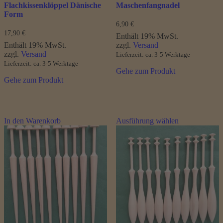
Flachkissenklöppel Dänische
Maschenfangnadel
Form
6,90
€
17,90
€
Enthält 19% MwSt.
Enthält 19% MwSt.
zzgl.
Versand
zzgl.
Versand
Lieferzeit: ca. 3-5 Werktage
Lieferzeit: ca. 3-5 Werktage
Gehe zum Produkt
Gehe zum Produkt
Dieses
In den Warenkorb
Ausführung wählen
Produkt
weist
mehrere
Varianten
auf.
Die
Optionen
können
auf
der
Produktseite
gewählt