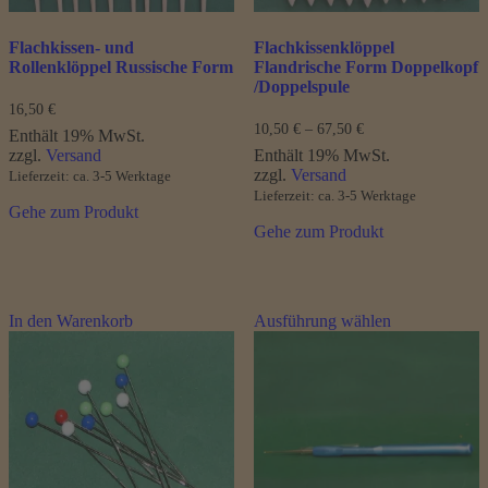
werden
Flachkissen- und
Flachkissenklöppel
Rollenklöppel Russische Form
Flandrische Form Doppelkopf
/Doppelspule
16,50
€
Preisspanne:
10,50
€
–
67,50
€
Enthält 19% MwSt.
10,50 €
zzgl.
Versand
Enthält 19% MwSt.
bis
zzgl.
Versand
Lieferzeit: ca. 3-5 Werktage
67,50 €
Lieferzeit: ca. 3-5 Werktage
Gehe zum Produkt
Gehe zum Produkt
Dieses
In den Warenkorb
Ausführung wählen
Produkt
weist
mehrere
Varianten
auf.
Die
Optionen
können
auf