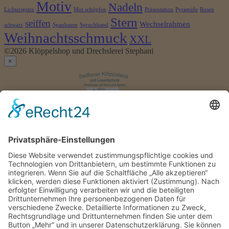
Motiv
Nadeln
Lichterspitze
Mut schöpfen
Präsentation
Pyramide
Rosen
Stern
seiffen
Wechselrahmen
schwarz
Spanbaum
Spruchband
Weihnachtsschmuck
XXL
©2026 Klöppelshop und Drechslerei Stephani
×
Anmelden
Benutzername
oder
Passwort
*
E-
Erforderlich