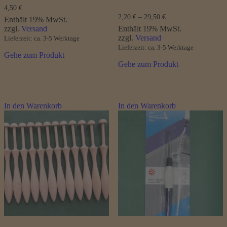
4,50
€
Preisspanne:
2,20
€
–
29,50
€
Enthält 19% MwSt.
2,20 €
zzgl.
Versand
Enthält 19% MwSt.
bis
zzgl.
Versand
Lieferzeit: ca. 3-5 Werktage
29,50 €
Lieferzeit: ca. 3-5 Werktage
Gehe zum Produkt
Gehe zum Produkt
In den Warenkorb
In den Warenkorb