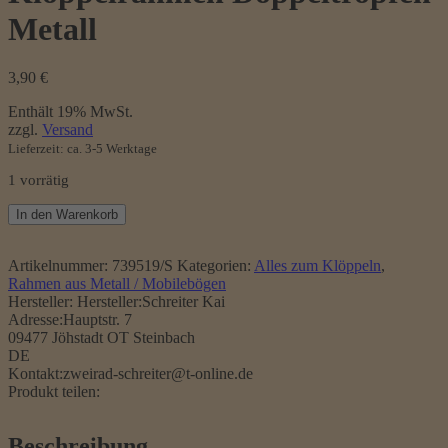
Metall
3,90
€
Enthält 19% MwSt.
zzgl.
Versand
Lieferzeit: ca. 3-5 Werktage
1 vorrätig
Klöppelrahmen
In den Warenkorb
Doppeltropfen
Metall
Menge
Artikelnummer:
739519/S
Kategorien:
Alles zum Klöppeln
,
Rahmen aus Metall / Mobilebögen
Hersteller:
Hersteller:Schreiter Kai
Adresse:Hauptstr. 7
09477 Jöhstadt OT Steinbach
DE
Kontakt:zweirad-schreiter@t-online.de
Produkt teilen:
Beschreibung