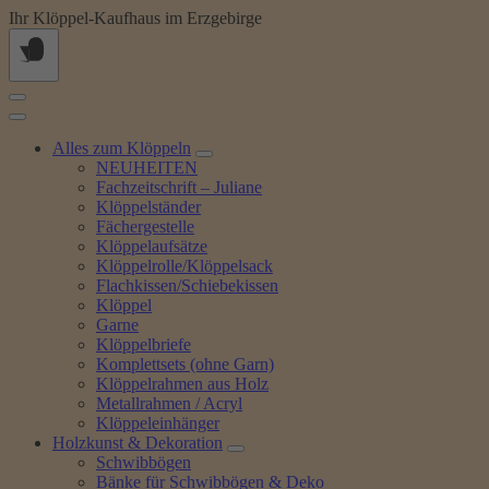
Springe
Ihr Klöppel-Kaufhaus im Erzgebirge
zum
Inhalt
Alles zum Klöppeln
NEUHEITEN
Fachzeitschrift – Juliane
Klöppelständer
Fächergestelle
Klöppelaufsätze
Klöppelrolle/Klöppelsack
Flachkissen/Schiebekissen
Klöppel
Garne
Klöppelbriefe
Komplettsets (ohne Garn)
Klöppelrahmen aus Holz
Metallrahmen / Acryl
Klöppeleinhänger
Holzkunst & Dekoration
Schwibbögen
Bänke für Schwibbögen & Deko