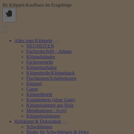
Springe
Ihr Klöppel-Kaufhaus im Erzgebirge
zum
Inhalt
Alles zum Klöppeln
NEUHEITEN
Fachzeitschrift – Juliane
Klöppelständer
Fächergestelle
Klöppelaufsätze
Klöppelrolle/Klöppelsack
Flachkissen/Schiebekissen
Klöppel
Garne
Klöppelbriefe
Komplettsets (ohne Garn)
Klöppelrahmen aus Holz
Metallrahmen / Acryl
Klöppeleinhänger
Holzkunst & Dekoration
Schwibbögen
Bänke für Schwibbögen & Deko