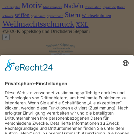
Motiv
Nadeln
Lichterspitze
Mut schöpfen
Präsentation
Pyramide
Rosen
Stern
seiffen
Wechselrahmen
schwarz
Spanbaum
Spruchband
Weihnachtsschmuck
XXL
©2026 Klöppelshop und Drechslerei Stephani
×
Anmelden
Benutzername
oder
Passwort
*
E-