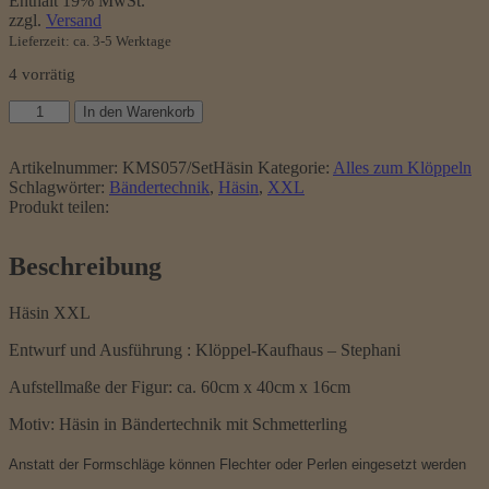
Enthält 19% MwSt.
zzgl.
Versand
Lieferzeit: ca. 3-5 Werktage
4 vorrätig
Klöppelset
In den Warenkorb
Häsin
XXL
Menge
Artikelnummer:
KMS057/SetHäsin
Kategorie:
Alles zum Klöppeln
Schlagwörter:
Bändertechnik
,
Häsin
,
XXL
Produkt teilen:
Beschreibung
Häsin XXL
Entwurf und Ausführung : Klöppel-Kaufhaus – Stephani
Aufstellmaße der Figur: ca. 60cm x 40cm x 16cm
Motiv: Häsin in Bändertechnik mit Schmetterling
Anstatt der Formschläge können Flechter oder Perlen eingesetzt werden