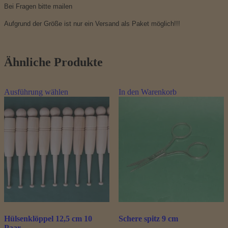
Bei Fragen bitte mailen
Aufgrund der Größe ist nur ein Versand als Paket möglich!!!
Ähnliche Produkte
Dieses
Ausführung wählen
In den Warenkorb
Produkt
weist
mehrere
Varianten
auf.
Die
Optionen
können
auf
der
Produktseite
gewählt
werden
Hülsenklöppel 12,5 cm 10
Schere spitz 9 cm
Paar