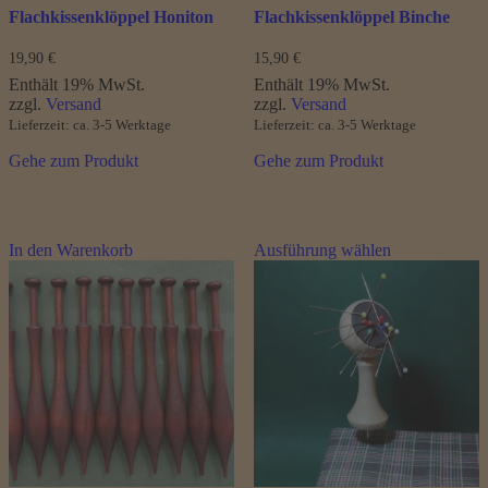
Flachkissenklöppel Honiton
Flachkissenklöppel Binche
19,90
€
15,90
€
Enthält 19% MwSt.
Enthält 19% MwSt.
zzgl.
Versand
zzgl.
Versand
Lieferzeit: ca. 3-5 Werktage
Lieferzeit: ca. 3-5 Werktage
Gehe zum Produkt
Gehe zum Produkt
Dieses
In den Warenkorb
Ausführung wählen
Produkt
weist
mehrere
Varianten
auf.
Die
Optionen
können
auf
der
Produktseite
gewählt
werden