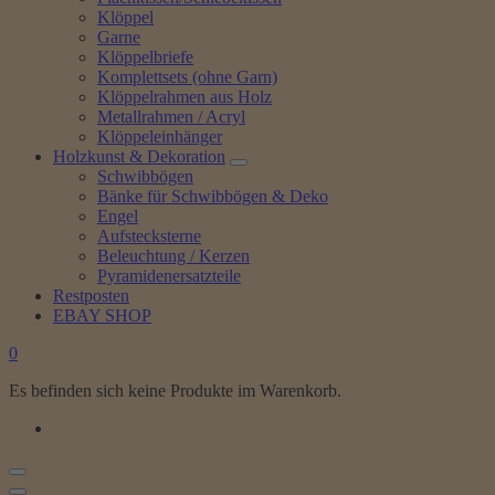
Klöppel
Garne
Klöppelbriefe
Komplettsets (ohne Garn)
Klöppelrahmen aus Holz
Metallrahmen / Acryl
Klöppeleinhänger
Holzkunst & Dekoration
Schwibbögen
Bänke für Schwibbögen & Deko
Engel
Aufstecksterne
Beleuchtung / Kerzen
Pyramidenersatzteile
Restposten
EBAY SHOP
0
Es befinden sich keine Produkte im Warenkorb.