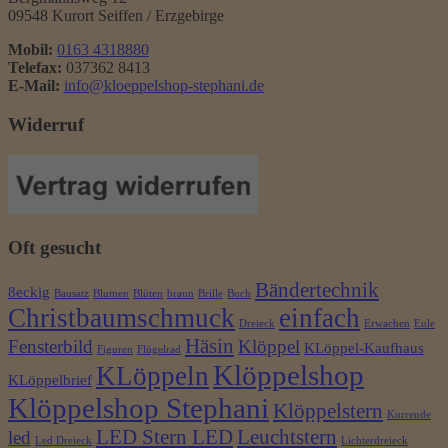
09548 Kurort Seiffen / Erzgebirge
Mobil:
0163 4318880
Telefax:
037362 8413
E-Mail:
info@kloeppelshop-stephani.de
Widerruf
Oft gesucht
Bändertechnik
8eckig
Bausatz
Blumen
Blüten
braun
Brille
Buch
Christbaumschmuck
einfach
Dreieck
Erwachen
Eule
Häsin
Fensterbild
Klöppel
KLöppel-Kaufhaus
Figuren
Flügelrad
Klöppelshop
KLöppeln
KLöppelbrief
Klöppelshop Stephani
Klöppelstern
Kurrende
LED Stern LED
Leuchtstern
led
Led Dreieck
Lichterdreieck