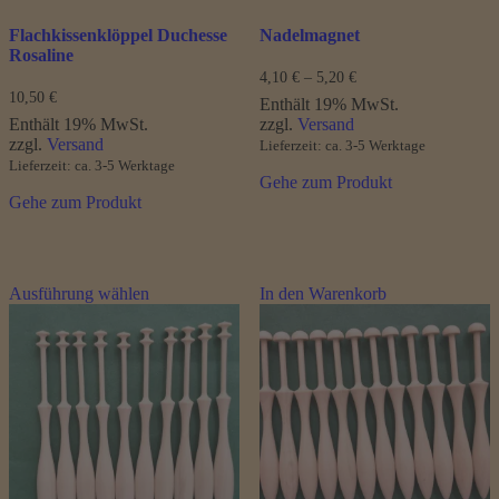
Flachkissenklöppel Duchesse
Nadelmagnet
Rosaline
Preisspanne:
4,10
€
–
5,20
€
4,10 €
10,50
€
Enthält 19% MwSt.
bis
Enthält 19% MwSt.
zzgl.
Versand
5,20 €
zzgl.
Versand
Lieferzeit: ca. 3-5 Werktage
Lieferzeit: ca. 3-5 Werktage
Gehe zum Produkt
Gehe zum Produkt
Dieses
Ausführung wählen
In den Warenkorb
Produkt
weist
mehrere
Varianten
auf.
Die
Optionen
können
auf
der
Produktseite