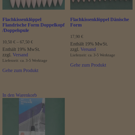
gewählt
werden
Flachkissenklöppel
Flachkissenklöppel Dänische
Flandrische Form Doppelkopf
Form
/Doppelspule
17,90
€
Preisspanne:
10,50
€
–
67,50
€
Enthält 19% MwSt.
10,50 €
Enthält 19% MwSt.
zzgl.
Versand
bis
zzgl.
Versand
Lieferzeit: ca. 3-5 Werktage
67,50 €
Lieferzeit: ca. 3-5 Werktage
Gehe zum Produkt
Gehe zum Produkt
In den Warenkorb