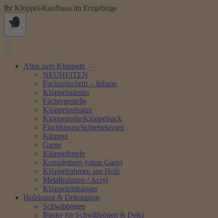
Springe
Ihr Klöppel-Kaufhaus im Erzgebirge
zum
Inhalt
Alles zum Klöppeln
NEUHEITEN
Fachzeitschrift – Juliane
Klöppelständer
Fächergestelle
Klöppelaufsätze
Klöppelrolle/Klöppelsack
Flachkissen/Schiebekissen
Klöppel
Garne
Klöppelbriefe
Komplettsets (ohne Garn)
Klöppelrahmen aus Holz
Metallrahmen / Acryl
Klöppeleinhänger
Holzkunst & Dekoration
Schwibbögen
Bänke für Schwibbögen & Deko