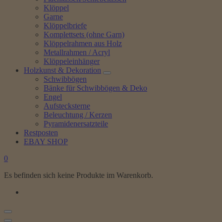
Klöppel
Garne
Klöppelbriefe
Komplettsets (ohne Garn)
Klöppelrahmen aus Holz
Metallrahmen / Acryl
Klöppeleinhänger
Holzkunst & Dekoration
Schwibbögen
Bänke für Schwibbögen & Deko
Engel
Aufstecksterne
Beleuchtung / Kerzen
Pyramidenersatzteile
Restposten
EBAY SHOP
0
Es befinden sich keine Produkte im Warenkorb.