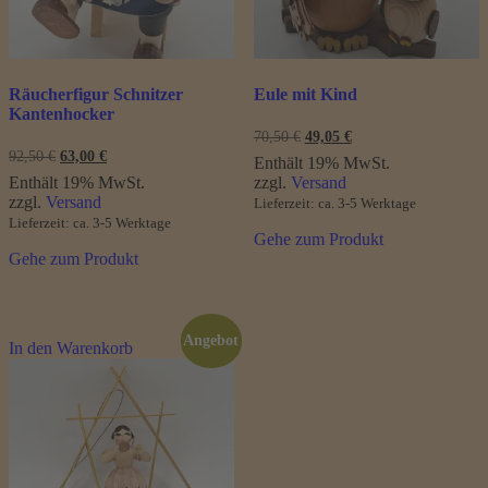
Räucherfigur Schnitzer
Eule mit Kind
Kantenhocker
Ursprünglicher
Aktueller
70,50
€
49,05
€
Preis
Preis
Ursprünglicher
Aktueller
92,50
€
63,00
€
Enthält 19% MwSt.
war:
ist:
Preis
Preis
Enthält 19% MwSt.
zzgl.
Versand
70,50 €
49,05 €.
war:
ist:
zzgl.
Versand
Lieferzeit: ca. 3-5 Werktage
92,50 €
63,00 €.
Lieferzeit: ca. 3-5 Werktage
Gehe zum Produkt
Gehe zum Produkt
Angebot
In den Warenkorb