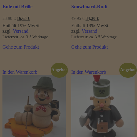
Eule mit Brille
Snowboard-Rudi
Ursprünglicher
Aktueller
Ursprünglicher
Aktueller
23,90
€
16,65
€
49,95
€
34,20
€
Preis
Preis
Preis
Preis
Enthält 19% MwSt.
Enthält 19% MwSt.
war:
ist:
war:
ist:
zzgl.
Versand
zzgl.
Versand
23,90 €
16,65 €.
49,95 €
34,20 €.
Lieferzeit: ca. 3-5 Werktage
Lieferzeit: ca. 3-5 Werktage
Gehe zum Produkt
Gehe zum Produkt
Angebot
Angebot
In den Warenkorb
In den Warenkorb