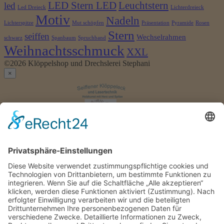
LED Stern LED
Leuchtstern
led
Led Dreieck
Lichterdreieck
Motiv
Nadeln
Lichterspitze
Mut schöpfen
Präsentation
Pyramide
Rosen
Stern
seiffen
Wechselrahmen
schwarz
Spanbaum
Spruchband
Weihnachtsschmuck
XXL
©2026 Klöppelshop und Drechslerei Stephani
×
Anmelden
Benutzername
oder
Passwort
*