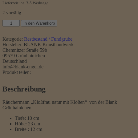
Lieferzeit: ca. 3-5 Werktage
2 vorrätig
Räucherfigur
In den Warenkorb
Förster
mit
Hund
Kategorie:
Restbestand / Fundgrube
Menge
Hersteller:
BLANK Kunsthandwerk
Chemnitzer Straße 59b
09579 Grünhainichen
Deutschland
info@blank-engel.de
Produkt teilen:
Beschreibung
Räuchermann „Kloßfrau natur mit Klößen“ von der Blank
Grünhainichen
Tiefe: 10 cm
Höhe: 23 cm
Breite : 12 cm