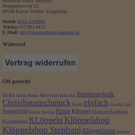
Inhaberin Sandy Stephani
Bergmannsweg 12
09548 Kurort Seiffen / Erzgebirge
Mobil:
0163 4318880
Telefax:
037362 8413
E-Mail:
info@kloeppelshop-stephani.de
Widerruf
Oft gesucht
Bändertechnik
8eckig
Bausatz
Blumen
Blüten
braun
Brille
Buch
Christbaumschmuck
einfach
Dreieck
Erwachen
Eule
Häsin
Fensterbild
Klöppel
KLöppel-Kaufhaus
Figuren
Flügelrad
Klöppelshop
KLöppeln
KLöppelbrief
Klöppelshop Stephani
Klöppelstern
Kurrende