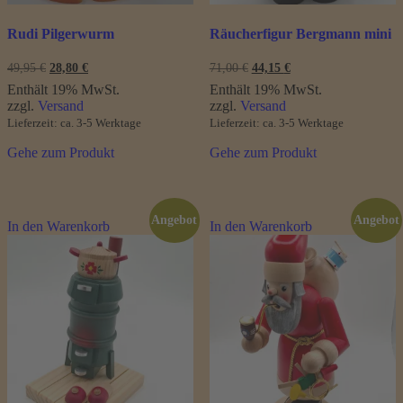
Rudi Pilgerwurm
Räucherfigur Bergmann mini
Ursprünglicher
Aktueller
Ursprünglicher
Aktueller
49,95
€
28,80
€
71,00
€
44,15
€
Preis
Preis
Preis
Preis
Enthält 19% MwSt.
Enthält 19% MwSt.
war:
ist:
war:
ist:
zzgl.
Versand
zzgl.
Versand
49,95 €
28,80 €.
71,00 €
44,15 €.
Lieferzeit: ca. 3-5 Werktage
Lieferzeit: ca. 3-5 Werktage
Gehe zum Produkt
Gehe zum Produkt
Angebot
Angebot
In den Warenkorb
In den Warenkorb