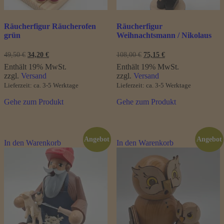
Räucherfigur Räucherofen
Räucherfigur
grün
Weihnachtsmann / Nikolaus
Ursprünglicher
Aktueller
Ursprünglicher
Aktueller
49,50
€
34,20
€
108,00
€
75,15
€
Preis
Preis
Preis
Preis
Enthält 19% MwSt.
Enthält 19% MwSt.
war:
ist:
war:
ist:
zzgl.
Versand
zzgl.
Versand
49,50 €
34,20 €.
108,00 €
75,15 €.
Lieferzeit: ca. 3-5 Werktage
Lieferzeit: ca. 3-5 Werktage
Gehe zum Produkt
Gehe zum Produkt
Angebot
Angebot
In den Warenkorb
In den Warenkorb