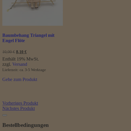
Baumbehang Triangel mit
Engel Flöte
Ursprünglicher
Aktueller
10,00
€
8,10
€
Preis
Preis
Enthält 19% MwSt.
war:
ist:
zzgl.
Versand
10,00 €
8,10 €.
Lieferzeit: ca. 3-5 Werktage
Gehe zum Produkt
Vorheriges Produkt
Nächstes Produkt
Bestellbedingungen