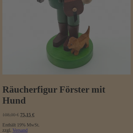
Räucherfigur Förster mit
Hund
Ursprünglicher
Aktueller
108,00
€
75,15
€
Preis
Preis
Enthält 19% MwSt.
war:
ist:
zzgl.
Versand
108,00 €
75,15 €.