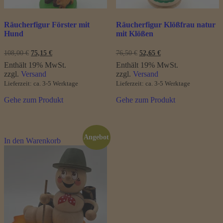
Räucherfigur Förster mit
Räucherfigur Klößfrau natur
Hund
mit Klößen
Ursprünglicher
Aktueller
Ursprünglicher
Aktueller
108,00
€
75,15
€
76,50
€
52,65
€
Preis
Preis
Preis
Preis
Enthält 19% MwSt.
Enthält 19% MwSt.
war:
ist:
war:
ist:
zzgl.
Versand
zzgl.
Versand
108,00 €
75,15 €.
76,50 €
52,65 €.
Lieferzeit: ca. 3-5 Werktage
Lieferzeit: ca. 3-5 Werktage
Gehe zum Produkt
Gehe zum Produkt
Angebot
In den Warenkorb