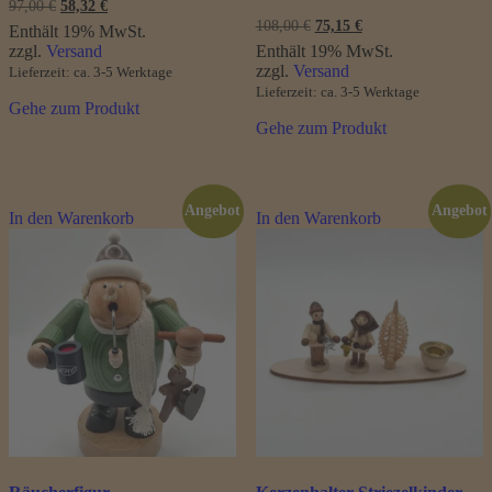
Ursprünglicher
Aktueller
97,00
€
58,32
€
Preis
Preis
Ursprünglicher
Aktueller
108,00
€
75,15
€
Enthält 19% MwSt.
war:
ist:
Preis
Preis
zzgl.
Versand
Enthält 19% MwSt.
97,00 €
58,32 €.
war:
ist:
zzgl.
Versand
Lieferzeit: ca. 3-5 Werktage
108,00 €
75,15 €.
Lieferzeit: ca. 3-5 Werktage
Gehe zum Produkt
Gehe zum Produkt
Angebot
Angebot
In den Warenkorb
In den Warenkorb