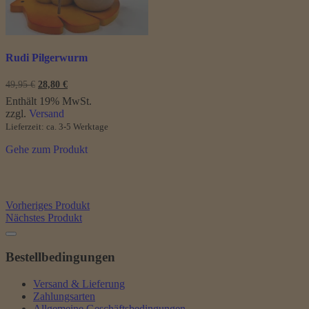
Rudi Pilgerwurm
Ursprünglicher
Aktueller
49,95
€
28,80
€
Preis
Preis
Enthält 19% MwSt.
war:
ist:
zzgl.
Versand
49,95 €
28,80 €.
Lieferzeit: ca. 3-5 Werktage
Gehe zum Produkt
Vorheriges Produkt
Nächstes Produkt
Bestellbedingungen
Versand & Lieferung
Zahlungsarten
Allgemeine Geschäftsbedingungen