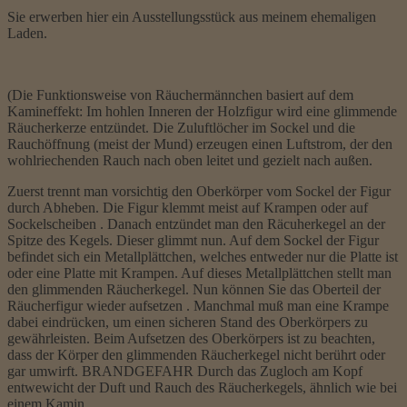
Sie erwerben hier ein Ausstellungsstück aus meinem ehemaligen
Laden.
(Die Funktionsweise von Räuchermännchen basiert auf dem
Kamineffekt: Im hohlen Inneren der Holzfigur wird eine glimmende
Räucherkerze entzündet. Die Zuluftlöcher im Sockel und die
Rauchöffnung (meist der Mund) erzeugen einen Luftstrom, der den
wohlriechenden Rauch nach oben leitet und gezielt nach außen.
Zuerst trennt man vorsichtig den Oberkörper vom Sockel der Figur
durch Abheben. Die Figur klemmt meist auf Krampen oder auf
Sockelscheiben . Danach entzündet man den Räcuherkegel an der
Spitze des Kegels. Dieser glimmt nun. Auf dem Sockel der Figur
befindet sich ein Metallplättchen, welches entweder nur die Platte ist
oder eine Platte mit Krampen. Auf dieses Metallplättchen stellt man
den glimmenden Räucherkegel. Nun können Sie das Oberteil der
Räucherfigur wieder aufsetzen . Manchmal muß man eine Krampe
dabei eindrücken, um einen sicheren Stand des Oberkörpers zu
gewährleisten. Beim Aufsetzen des Oberkörpers ist zu beachten,
dass der Körper den glimmenden Räucherkegel nicht berührt oder
gar umwirft. BRANDGEFAHR Durch das Zugloch am Kopf
entwewicht der Duft und Rauch des Räucherkegels, ähnlich wie bei
einem Kamin.