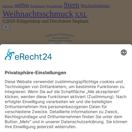
Stern
seiffen
Wechselrahmen
schwarz
Spanbaum
Spruchband
Weihnachtsschmuck
XXL
©2026 Klöppelshop und Drechslerei Stephani
×
Anmelden
Benutzername
oder
Passwort
*
E-
Erforderlich
Passwort vergessen?
Mail-