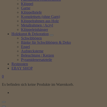
Klöppel
Garne
Klöppelbriefe
Komplettsets (ohne Garn)
Klöppelrahmen aus Holz
Metallrahmen / Acryl
Klöppeleinhänger
Holzkunst & Dekoration
Schwibbögen
Bänke für Schwibbögen & Deko
Engel
Aufstecksterne
Beleuchtung / Kerzen
Pyramidenersatzteile
Restposten
EBAY SHOP
0
Es befinden sich keine Produkte im Warenkorb.