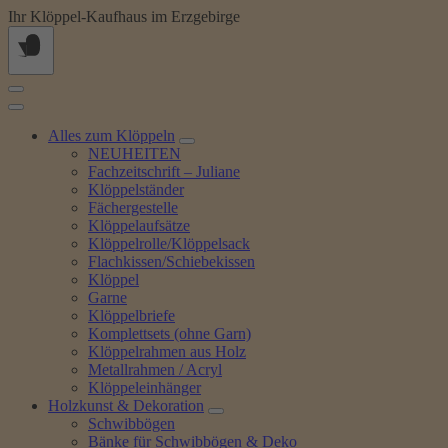
Springe
Ihr Klöppel-Kaufhaus im Erzgebirge
zum
Inhalt
Alles zum Klöppeln
NEUHEITEN
Fachzeitschrift – Juliane
Klöppelständer
Fächergestelle
Klöppelaufsätze
Klöppelrolle/Klöppelsack
Flachkissen/Schiebekissen
Klöppel
Garne
Klöppelbriefe
Komplettsets (ohne Garn)
Klöppelrahmen aus Holz
Metallrahmen / Acryl
Klöppeleinhänger
Holzkunst & Dekoration
Schwibbögen
Bänke für Schwibbögen & Deko