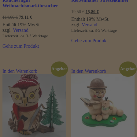
Räucherfigur
Kerzenhalter Striezelkinder
Weihnachtsmarktbesucher
Ursprünglicher
Aktueller
19,50
€
15,80
€
Preis
Preis
Ursprünglicher
Aktueller
114,00
€
79,11
€
Enthält 19% MwSt.
war:
ist:
Preis
Preis
Enthält 19% MwSt.
zzgl.
Versand
19,50 €
15,80 €.
war:
ist:
zzgl.
Versand
Lieferzeit: ca. 3-5 Werktage
114,00 €
79,11 €.
Lieferzeit: ca. 3-5 Werktage
Gehe zum Produkt
Gehe zum Produkt
Angebot
Angebot
In den Warenkorb
In den Warenkorb