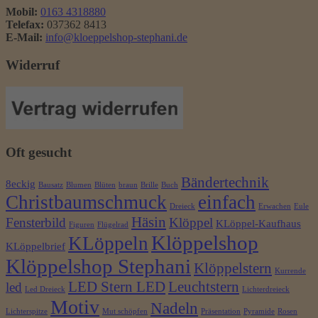
Mobil:
0163 4318880
Telefax:
037362 8413
E-Mail:
info@kloeppelshop-stephani.de
Widerruf
Oft gesucht
Bändertechnik
8eckig
Bausatz
Blumen
Blüten
braun
Brille
Buch
Christbaumschmuck
einfach
Dreieck
Erwachen
Eule
Häsin
Fensterbild
Klöppel
KLöppel-Kaufhaus
Figuren
Flügelrad
Klöppelshop
KLöppeln
KLöppelbrief
Klöppelshop Stephani
Klöppelstern
Kurrende
LED Stern LED
Leuchtstern
led
Led Dreieck
Lichterdreieck
Motiv
Nadeln
Lichterspitze
Mut schöpfen
Präsentation
Pyramide
Rosen