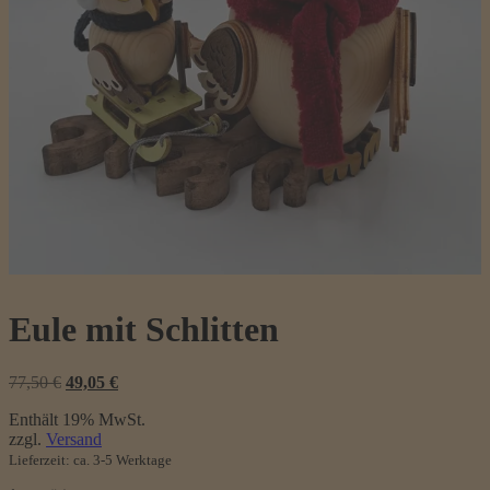
Eule mit Schlitten
Ursprünglicher
Aktueller
77,50
€
49,05
€
Preis
Preis
Enthält 19% MwSt.
war:
ist:
zzgl.
Versand
77,50 €
49,05 €.
Lieferzeit: ca. 3-5 Werktage