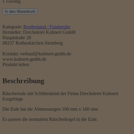
1 vorrätig
Eule
In den Warenkorb
mit
Schlitten
Menge
Kategorie:
Restbestand / Fundgrube
Hersteller:
Drechslerei Kuhnert GmbH
Hauptstraße 28
08237 Rothenkirchen-Steinberg
Kontakt: verkauf@kuhnert-gmbh.de
www.kuhnert-gmbh.de
Produkt teilen:
Beschreibung
Räuchereule mit Schlittenkind der Firma Drechslerei Kuhnert
Erzgebirge
Die Eule hat die Abmessungen 160 mm x 160 mm
Es passen die normalem Räucherkegel in die Eule.