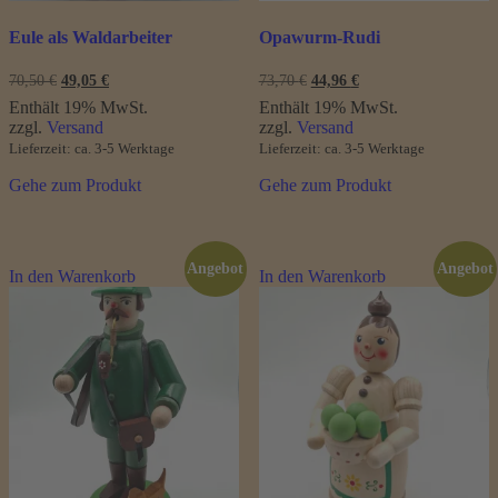
Eule als Waldarbeiter
Opawurm-Rudi
Ursprünglicher
Aktueller
Ursprünglicher
Aktueller
70,50
€
49,05
€
73,70
€
44,96
€
Preis
Preis
Preis
Preis
Enthält 19% MwSt.
Enthält 19% MwSt.
war:
ist:
war:
ist:
zzgl.
Versand
zzgl.
Versand
70,50 €
49,05 €.
73,70 €
44,96 €.
Lieferzeit: ca. 3-5 Werktage
Lieferzeit: ca. 3-5 Werktage
Gehe zum Produkt
Gehe zum Produkt
Angebot
Angebot
In den Warenkorb
In den Warenkorb