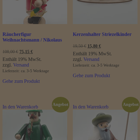
Räucherfigur
Kerzenhalter Striezelkinder
Weihnachtsmann / Nikolaus
Ursprünglicher
Aktueller
19,50
€
15,80
€
Preis
Preis
Ursprünglicher
Aktueller
108,00
€
75,15
€
Enthält 19% MwSt.
war:
ist:
Preis
Preis
Enthält 19% MwSt.
zzgl.
Versand
19,50 €
15,80 €.
war:
ist:
zzgl.
Versand
Lieferzeit: ca. 3-5 Werktage
108,00 €
75,15 €.
Lieferzeit: ca. 3-5 Werktage
Gehe zum Produkt
Gehe zum Produkt
Angebot
Angebot
In den Warenkorb
In den Warenkorb