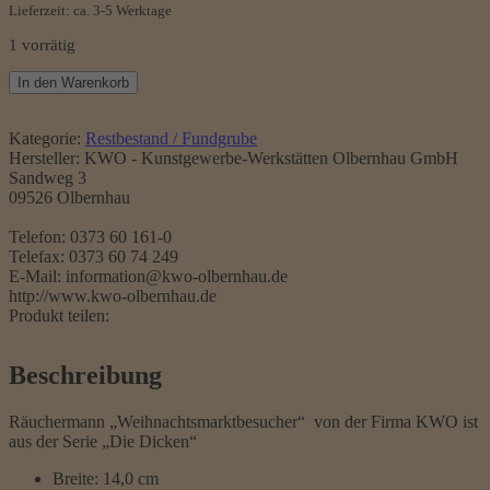
Lieferzeit: ca. 3-5 Werktage
1 vorrätig
Räucherfigur
In den Warenkorb
Weihnachtsmarktbesucher
Menge
Kategorie:
Restbestand / Fundgrube
Hersteller:
KWO - Kunstgewerbe-Werkstätten Olbernhau GmbH
Sandweg 3
09526 Olbernhau
Telefon: 0373 60 161-0
Telefax: 0373 60 74 249
E-Mail: information@kwo-olbernhau.de
http://www.kwo-olbernhau.de
Produkt teilen:
Beschreibung
Räuchermann „Weihnachtsmarktbesucher“ von der Firma KWO ist
aus der Serie „Die Dicken“
Breite: 14,0 cm