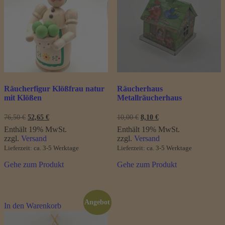
Räucherfigur Klößfrau natur
Räucherhaus
mit Klößen
Metallräucherhaus
Ursprünglicher
Aktueller
Ursprünglicher
Aktueller
76,50
€
52,65
€
10,00
€
8,10
€
Preis
Preis
Preis
Preis
Enthält 19% MwSt.
Enthält 19% MwSt.
war:
ist:
war:
ist:
zzgl.
Versand
zzgl.
Versand
76,50 €
52,65 €.
10,00 €
8,10 €.
Lieferzeit: ca. 3-5 Werktage
Lieferzeit: ca. 3-5 Werktage
Gehe zum Produkt
Gehe zum Produkt
Angebot
In den Warenkorb