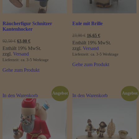
Räucherfigur Schnitzer
Eule mit Brille
Kantenhocker
Ursprünglicher
Aktueller
23,90
€
16,65
€
Preis
Preis
Ursprünglicher
Aktueller
92,50
€
63,00
€
Enthält 19% MwSt.
war:
ist:
Preis
Preis
Enthält 19% MwSt.
zzgl.
Versand
23,90 €
16,65 €.
war:
ist:
zzgl.
Versand
Lieferzeit: ca. 3-5 Werktage
92,50 €
63,00 €.
Lieferzeit: ca. 3-5 Werktage
Gehe zum Produkt
Gehe zum Produkt
Angebot
Angebot
In den Warenkorb
In den Warenkorb