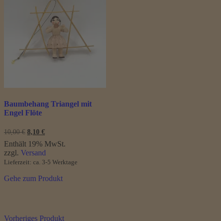
Baumbehang Triangel mit
Engel Flöte
Ursprünglicher
Aktueller
10,00
€
8,10
€
Preis
Preis
Enthält 19% MwSt.
war:
ist:
zzgl.
Versand
10,00 €
8,10 €.
Lieferzeit: ca. 3-5 Werktage
Gehe zum Produkt
Vorheriges Produkt