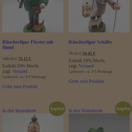
Räucherfigur Förster mit
Räucherfigur Schäfer
Hund
Ursprünglicher
Aktueller
78,50
€
54,45
€
Preis
Preis
Ursprünglicher
Aktueller
108,00
€
75,15
€
Enthält 19% MwSt.
war:
ist:
Preis
Preis
Enthält 19% MwSt.
zzgl.
Versand
78,50 €
54,45 €.
war:
ist:
zzgl.
Versand
Lieferzeit: ca. 3-5 Werktage
108,00 €
75,15 €.
Lieferzeit: ca. 3-5 Werktage
Gehe zum Produkt
Gehe zum Produkt
Angebot
Angebot
In den Warenkorb
In den Warenkorb