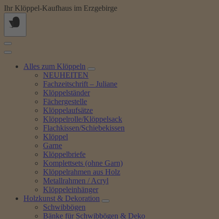
Springe
Ihr Klöppel-Kaufhaus im Erzgebirge
zum
Inhalt
Alles zum Klöppeln
NEUHEITEN
Fachzeitschrift – Juliane
Klöppelständer
Fächergestelle
Klöppelaufsätze
Klöppelrolle/Klöppelsack
Flachkissen/Schiebekissen
Klöppel
Garne
Klöppelbriefe
Komplettsets (ohne Garn)
Klöppelrahmen aus Holz
Metallrahmen / Acryl
Klöppeleinhänger
Holzkunst & Dekoration
Schwibbögen
Bänke für Schwibbögen & Deko