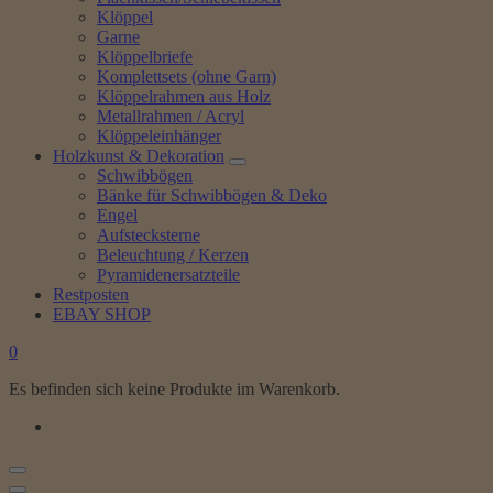
Klöppel
Garne
Klöppelbriefe
Komplettsets (ohne Garn)
Klöppelrahmen aus Holz
Metallrahmen / Acryl
Klöppeleinhänger
Holzkunst & Dekoration
Schwibbögen
Bänke für Schwibbögen & Deko
Engel
Aufstecksterne
Beleuchtung / Kerzen
Pyramidenersatzteile
Restposten
EBAY SHOP
0
Es befinden sich keine Produkte im Warenkorb.