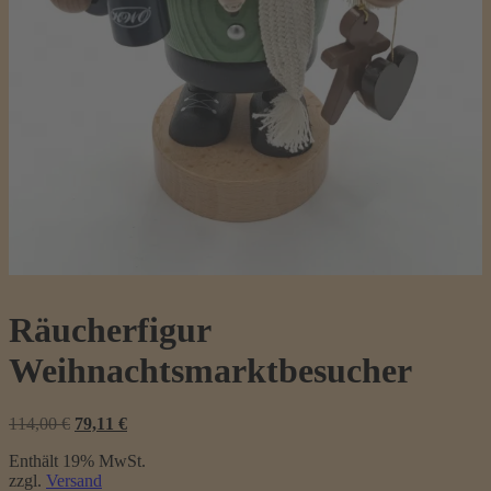
Räucherfigur
Weihnachtsmarktbesucher
Ursprünglicher
Aktueller
114,00
€
79,11
€
Preis
Preis
Enthält 19% MwSt.
war:
ist:
zzgl.
Versand
114,00 €
79,11 €.