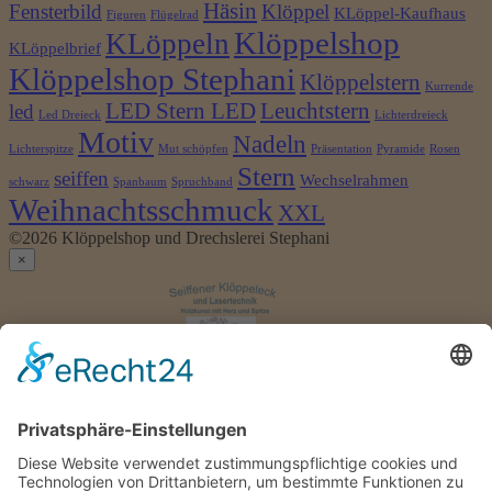
Häsin
Fensterbild
Klöppel
KLöppel-Kaufhaus
Figuren
Flügelrad
Klöppelshop
KLöppeln
KLöppelbrief
Klöppelshop Stephani
Klöppelstern
Kurrende
LED Stern LED
Leuchtstern
led
Led Dreieck
Lichterdreieck
Motiv
Nadeln
Lichterspitze
Mut schöpfen
Präsentation
Pyramide
Rosen
Stern
seiffen
Wechselrahmen
schwarz
Spanbaum
Spruchband
Weihnachtsschmuck
XXL
©2026 Klöppelshop und Drechslerei Stephani
×
Anmelden