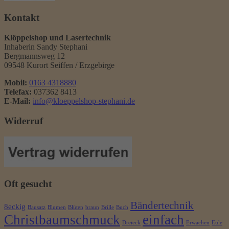
Kontakt
Klöppelshop und Lasertechnik
Inhaberin Sandy Stephani
Bergmannsweg 12
09548 Kurort Seiffen / Erzgebirge
Mobil:
0163 4318880
Telefax:
037362 8413
E-Mail:
info@kloeppelshop-stephani.de
Widerruf
Oft gesucht
Bändertechnik
8eckig
Bausatz
Blumen
Blüten
braun
Brille
Buch
Christbaumschmuck
einfach
Dreieck
Erwachen
Eule