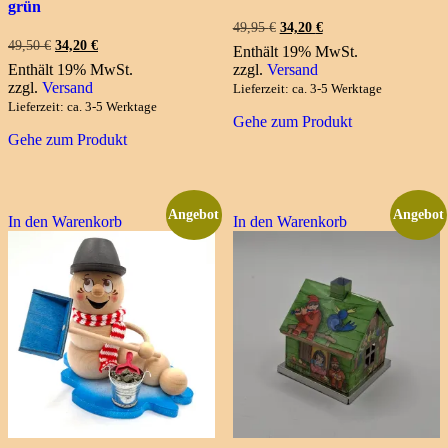
grün
Ursprünglicher
Aktueller
49,95
€
34,20
€
Preis
Preis
Ursprünglicher
Aktueller
49,50
€
34,20
€
Enthält 19% MwSt.
war:
ist:
Preis
Preis
Enthält 19% MwSt.
zzgl.
Versand
49,95 €
34,20 €.
war:
ist:
zzgl.
Versand
Lieferzeit: ca. 3-5 Werktage
49,50 €
34,20 €.
Lieferzeit: ca. 3-5 Werktage
Gehe zum Produkt
Gehe zum Produkt
Angebot
Angebot
In den Warenkorb
In den Warenkorb