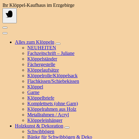
Springe
Ihr Klöppel-Kaufhaus im Erzgebirge
zum
Inhalt
Alles zum Klöppeln
NEUHEITEN
Fachzeitschrift – Juliane
Klöppelständer
Fächergestelle
Klöppelaufsätze
Klöppelrolle/Klöppelsack
Flachkissen/Schiebekissen
Klöppel
Garne
Klöppelbriefe
Komplettsets (ohne Garn)
Klöppelrahmen aus Holz
Metallrahmen / Acryl
Klöppeleinhänger
Holzkunst & Dekoration
Schwibbögen
Bänke für Schwibbögen & Deko