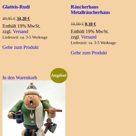
Glatteis-Rudi
Räucherhaus
Metallräucherhaus
Ursprünglicher
Aktueller
49,95
€
34,20
€
Preis
Preis
Ursprünglicher
Aktueller
10,00
€
8,10
€
Enthält 19% MwSt.
war:
ist:
Preis
Preis
zzgl.
Versand
Enthält 19% MwSt.
49,95 €
34,20 €.
war:
ist:
zzgl.
Versand
Lieferzeit: ca. 3-5 Werktage
10,00 €
8,10 €.
Lieferzeit: ca. 3-5 Werktage
Gehe zum Produkt
Gehe zum Produkt
Angebot
In den Warenkorb