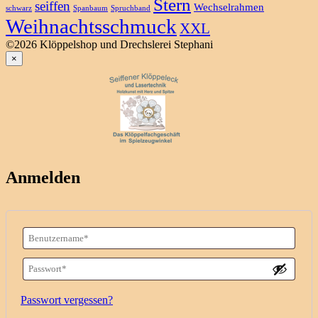
Stern
seiffen
Wechselrahmen
schwarz
Spanbaum
Spruchband
Weihnachtsschmuck
XXL
©2026 Klöppelshop und Drechslerei Stephani
×
Anmelden
Benutzername
oder
Passwort
*
E-
Erforderlich
Passwort vergessen?
Mail-