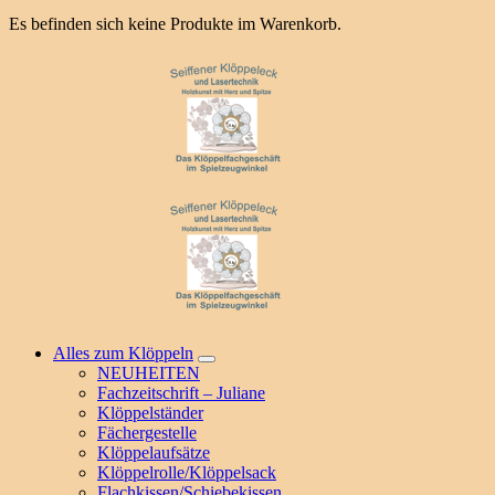
Es befinden sich keine Produkte im Warenkorb.
Alles zum Klöppeln
NEUHEITEN
Fachzeitschrift – Juliane
Klöppelständer
Fächergestelle
Klöppelaufsätze
Klöppelrolle/Klöppelsack
Flachkissen/Schiebekissen