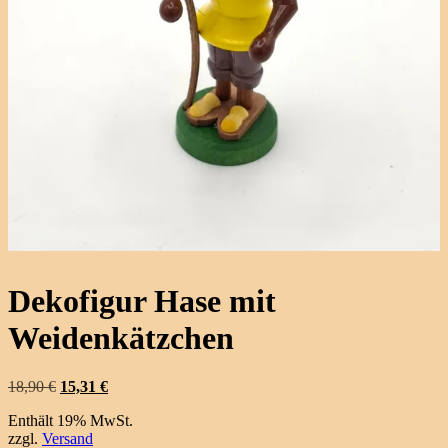
Dekofigur Hase mit
Weidenkätzchen
Ursprünglicher
Aktueller
18,90
€
15,31
€
Preis
Preis
Enthält 19% MwSt.
war:
ist:
zzgl.
Versand
18,90 €
15,31 €.