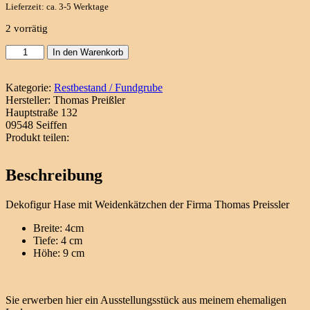
Lieferzeit: ca. 3-5 Werktage
2 vorrätig
Dekofigur
In den Warenkorb
Hase
mit
Weidenkätzchen
Kategorie:
Restbestand / Fundgrube
Menge
Hersteller:
Thomas Preißler
Hauptstraße 132
09548 Seiffen
Produkt teilen:
Beschreibung
Dekofigur Hase mit Weidenkätzchen der Firma Thomas Preissler
Breite: 4cm
Tiefe: 4 cm
Höhe: 9 cm
Sie erwerben hier ein Ausstellungsstück aus meinem ehemaligen