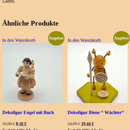
Laden.
Ähnliche Produkte
Angebot
Angebot
In den Warenkorb
In den Warenkorb
Dekofigur Engel mit Buch
Dekofigur Biene “ Wächter“
Ursprünglicher
Aktueller
Ursprünglicher
Aktueller
10,00
€
8,10
€
24,00
€
19,44
€
Preis
Preis
Preis
Preis