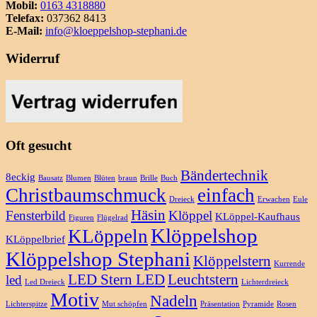
Mobil:
0163 4318880
Telefax:
037362 8413
E-Mail:
info@kloeppelshop-stephani.de
Widerruf
Oft gesucht
Bändertechnik
8eckig
Bausatz
Blumen
Blüten
braun
Brille
Buch
Christbaumschmuck
einfach
Dreieck
Erwachen
Eule
Häsin
Fensterbild
Klöppel
KLöppel-Kaufhaus
Figuren
Flügelrad
Klöppelshop
KLöppeln
KLöppelbrief
Klöppelshop Stephani
Klöppelstern
Kurrende
LED Stern LED
Leuchtstern
led
Led Dreieck
Lichterdreieck
Motiv
Nadeln
Lichterspitze
Mut schöpfen
Präsentation
Pyramide
Rosen