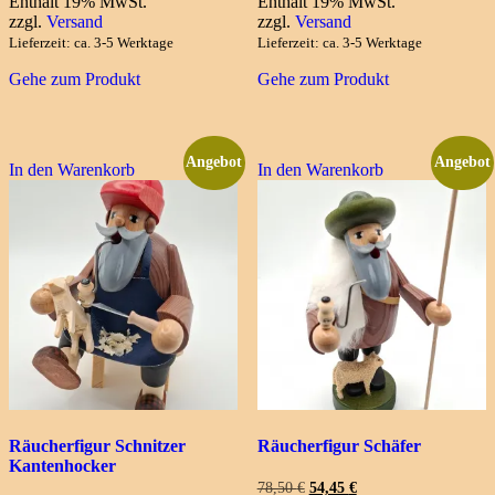
Enthält 19% MwSt.
Enthält 19% MwSt.
war:
ist:
war:
ist:
zzgl.
Versand
zzgl.
Versand
10,00 €
8,10 €.
24,00 €
19,44 €.
Lieferzeit: ca. 3-5 Werktage
Lieferzeit: ca. 3-5 Werktage
Gehe zum Produkt
Gehe zum Produkt
Angebot
Angebot
In den Warenkorb
In den Warenkorb
Räucherfigur Schnitzer
Räucherfigur Schäfer
Kantenhocker
Ursprünglicher
Aktueller
78,50
€
54,45
€