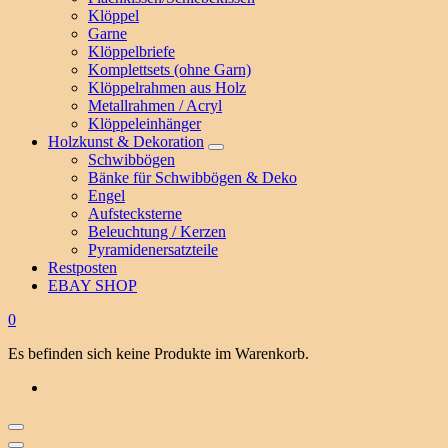
Klöppel
Garne
Klöppelbriefe
Komplettsets (ohne Garn)
Klöppelrahmen aus Holz
Metallrahmen / Acryl
Klöppeleinhänger
Holzkunst & Dekoration
Schwibbögen
Bänke für Schwibbögen & Deko
Engel
Aufstecksterne
Beleuchtung / Kerzen
Pyramidenersatzteile
Restposten
EBAY SHOP
0
Es befinden sich keine Produkte im Warenkorb.