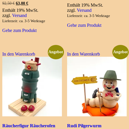
Preis
Preis
Ursprünglicher
Aktueller
92,50
€
63,00
€
Enthält 19% MwSt.
war:
ist:
Preis
Preis
Enthält 19% MwSt.
zzgl.
Versand
78,50 €
54,45 €.
war:
ist:
zzgl.
Versand
Lieferzeit: ca. 3-5 Werktage
92,50 €
63,00 €.
Lieferzeit: ca. 3-5 Werktage
Gehe zum Produkt
Gehe zum Produkt
Angebot
Angebot
In den Warenkorb
In den Warenkorb
Räucherfigur Räucherofen
Rudi Pilgerwurm