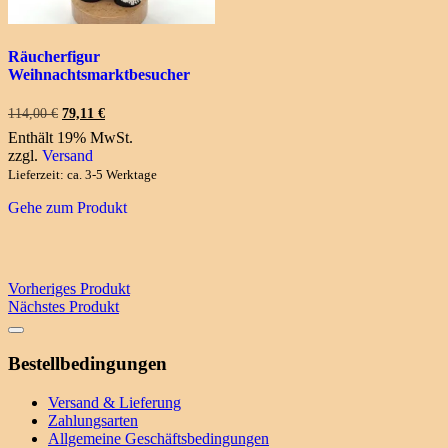
Räucherfigur
Weihnachtsmarktbesucher
Ursprünglicher
Aktueller
114,00
€
79,11
€
Preis
Preis
Enthält 19% MwSt.
war:
ist:
zzgl.
Versand
114,00 €
79,11 €.
Lieferzeit: ca. 3-5 Werktage
Gehe zum Produkt
Vorheriges Produkt
Nächstes Produkt
Bestellbedingungen
Versand & Lieferung
Zahlungsarten
Allgemeine Geschäftsbedingungen