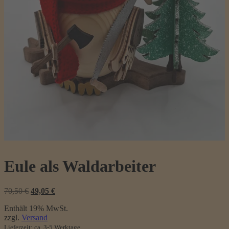
Eule als Waldarbeiter
Ursprünglicher
Aktueller
70,50
€
49,05
€
Preis
Preis
Enthält 19% MwSt.
war:
ist:
zzgl.
Versand
70,50 €
49,05 €.
Lieferzeit: ca. 3-5 Werktage