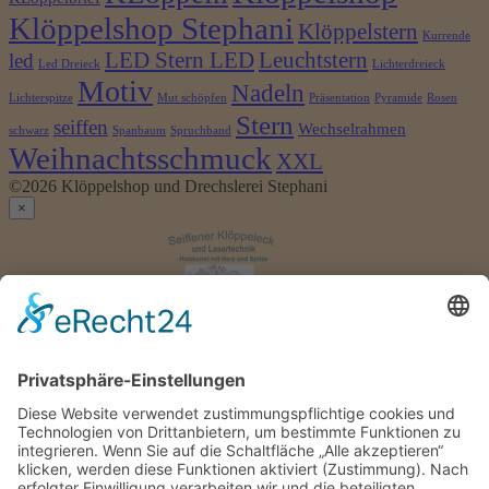
Klöppelshop Stephani
Klöppelstern
Kurrende
LED Stern LED
Leuchtstern
led
Led Dreieck
Lichterdreieck
Motiv
Nadeln
Lichterspitze
Mut schöpfen
Präsentation
Pyramide
Rosen
Stern
seiffen
Wechselrahmen
schwarz
Spanbaum
Spruchband
Weihnachtsschmuck
XXL
©2026 Klöppelshop und Drechslerei Stephani
×
Anmelden
Benutzername