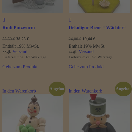
Rudi Putzwurm
Dekofigur Biene “ Wächter“
Ursprünglicher
Aktueller
Ursprünglicher
Aktueller
55,50
€
38,25
€
24,00
€
19,44
€
Preis
Preis
Preis
Preis
Enthält 19% MwSt.
Enthält 19% MwSt.
war:
ist:
war:
ist:
zzgl.
Versand
zzgl.
Versand
55,50 €
38,25 €.
24,00 €
19,44 €.
Lieferzeit: ca. 3-5 Werktage
Lieferzeit: ca. 3-5 Werktage
Gehe zum Produkt
Gehe zum Produkt
Angebot
Angebot
In den Warenkorb
In den Warenkorb