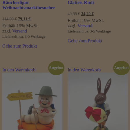
Räucherfigur
Glatteis-Rudi
Weihnachtsmarktbesucher
Ursprünglicher
Aktueller
49,95
€
34,20
€
Preis
Preis
Ursprünglicher
Aktueller
114,00
€
79,11
€
Enthält 19% MwSt.
war:
ist:
Preis
Preis
Enthält 19% MwSt.
zzgl.
Versand
49,95 €
34,20 €.
war:
ist:
zzgl.
Versand
Lieferzeit: ca. 3-5 Werktage
114,00 €
79,11 €.
Lieferzeit: ca. 3-5 Werktage
Gehe zum Produkt
Gehe zum Produkt
Angebot
Angebot
In den Warenkorb
In den Warenkorb