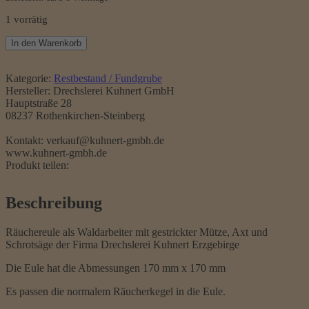
1 vorrätig
Eule
In den Warenkorb
als
Waldarbeiter
Menge
Kategorie:
Restbestand / Fundgrube
Hersteller:
Drechslerei Kuhnert GmbH
Hauptstraße 28
08237 Rothenkirchen-Steinberg
Kontakt: verkauf@kuhnert-gmbh.de
www.kuhnert-gmbh.de
Produkt teilen:
Beschreibung
Räuchereule als Waldarbeiter mit gestrickter Mütze, Axt und
Schrotsäge der Firma Drechslerei Kuhnert Erzgebirge
Die Eule hat die Abmessungen 170 mm x 170 mm
Es passen die normalem Räucherkegel in die Eule.