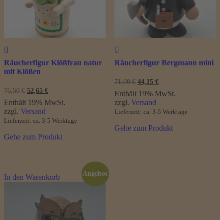
Räucherfigur Klößfrau natur
Räucherfigur Bergmann mini
mit Klößen
Ursprünglicher
Aktueller
71,00
€
44,15
€
Preis
Preis
Ursprünglicher
Aktueller
76,50
€
52,65
€
Enthält 19% MwSt.
war:
ist:
Preis
Preis
Enthält 19% MwSt.
zzgl.
Versand
71,00 €
44,15 €.
war:
ist:
zzgl.
Versand
Lieferzeit: ca. 3-5 Werktage
76,50 €
52,65 €.
Lieferzeit: ca. 3-5 Werktage
Gehe zum Produkt
Gehe zum Produkt
Angebot
In den Warenkorb