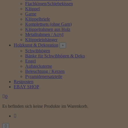
Flachkissen/Schiebekissen
Klöppel
Garne
Klöppelbriefe
Komplettsets (ohne Garn)
Klöppelrahmen aus Holz
Metallrahmen / Acryl
Klöppeleinhänger
Holzkunst & Dekoration
Schwibbögen
Bänke für Schwibbögen & Deko
Engel
Aufstecksterne
Beleuchtung / Kerzen
Pyramidenersatzteile
Restposten
EBAY SHOP
0
Es befinden sich keine Produkte im Warenkorb.