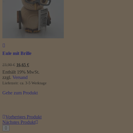
Eule mit Brille
Ursprünglicher
Aktueller
23,90
€
16,65
€
Preis
Preis
Enthält 19% MwSt.
war:
ist:
zzgl.
Versand
23,90 €
16,65 €.
Lieferzeit: ca. 3-5 Werktage
Gehe zum Produkt
Vorheriges Produkt
Nächstes Produkt