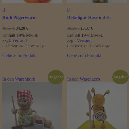
Rudi Pilgerwurm
Dekofigur Hase mit Ei
Ursprünglicher
Aktueller
Ursprünglicher
Aktueller
49,95
€
34,20
€
16,50
€
13,37
€
Preis
Preis
Preis
Preis
Enthält 19% MwSt.
Enthält 19% MwSt.
war:
ist:
war:
ist:
zzgl.
Versand
zzgl.
Versand
49,95 €
34,20 €.
16,50 €
13,37 €.
Lieferzeit: ca. 3-5 Werktage
Lieferzeit: ca. 3-5 Werktage
Gehe zum Produkt
Gehe zum Produkt
Angebot
Angebot
In den Warenkorb
In den Warenkorb