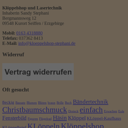
Klöppelshop und Lasertechnik
Inhaberin Sandy Stephani
Bergmannsweg 12
09548 Kurort Seiffen / Erzgebirge
Mobil:
0163 4318880
Telefax:
037362 8413
E-Mail:
info@kloeppelshop-stephani.de
Widerruf
Oft gesucht
Bändertechnik
8eckig
Bausatz
Blumen
Blüten
braun
Brille
Buch
Christbaumschmuck
einfach
Dreieck
Erwachen
Eule
Häsin
Fensterbild
Klöppel
KLöppel-Kaufhaus
Figuren
Flügelrad
Klöppelshop
KLöppeln
KLöppelbrief