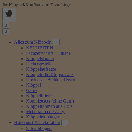
Springe
Ihr Klöppel-Kaufhaus im Erzgebirge
zum
Inhalt
Alles zum Klöppeln
NEUHEITEN
Fachzeitschrift – Juliane
Klöppelständer
Fächergestelle
Klöppelaufsätze
Klöppelrolle/Klöppelsack
Flachkissen/Schiebekissen
Klöppel
Garne
Klöppelbriefe
Komplettsets (ohne Garn)
Klöppelrahmen aus Holz
Metallrahmen / Acryl
Klöppeleinhänger
Holzkunst & Dekoration
Schwibbögen