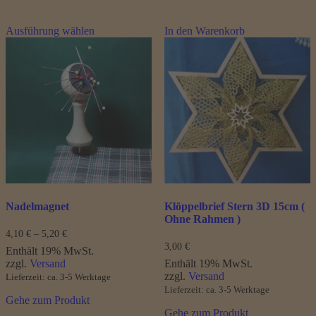
Dieses
Ausführung wählen
In den Warenkorb
Produkt
weist
mehrere
Varianten
auf.
Die
Optionen
können
auf
der
Produktseite
gewählt
werden
Nadelmagnet
Klöppelbrief Stern 3D 15cm (
Ohne Rahmen )
Preisspanne:
4,10
€
–
5,20
€
4,10 €
3,00
€
Enthält 19% MwSt.
bis
zzgl.
Versand
Enthält 19% MwSt.
5,20 €
zzgl.
Versand
Lieferzeit: ca. 3-5 Werktage
Lieferzeit: ca. 3-5 Werktage
Gehe zum Produkt
Gehe zum Produkt