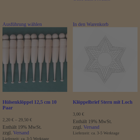
Dieses
Ausführung wählen
In den Warenkorb
Produkt
weist
mehrere
Varianten
auf.
Die
Optionen
können
auf
der
Produktseite
gewählt
werden
Hülsenklöppel 12,5 cm 10
Klöppelbrief Stern mit Loch
Paar
3,00
€
Preisspanne:
2,20
€
–
29,50
€
Enthält 19% MwSt.
2,20 €
Enthält 19% MwSt.
zzgl.
Versand
bis
zzgl.
Versand
Lieferzeit: ca. 3-5 Werktage
29,50 €
Lieferzeit: ca. 3-5 Werktage