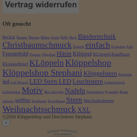
Oft gesucht
Bändertechnik
8eckig
Bausatz
Blumen
Blüten
braun
Brille
Buch
Christbaumschmuck
einfach
Dreieck
Erwachen
Eule
Häsin
Fensterbild
Klöppel
KLöppel-Kaufhaus
Figuren
Flügelrad
Klöppelshop
KLöppeln
KLöppelbrief
Klöppelshop Stephani
Klöppelstern
Kurrende
LED Stern LED
Leuchtstern
led
Led Dreieck
Lichterdreieck
Motiv
Nadeln
Lichterspitze
Mut schöpfen
Präsentation
Pyramide
Rosen
Stern
seiffen
Wechselrahmen
schwarz
Spanbaum
Spruchband
Weihnachtsschmuck
XXL
©2026 Klöppelshop und Drechslerei Stephani
×