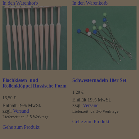
In den Warenkorb
In den Warenkorb
Flachkissen- und
Schwesternadeln 10er Set
Rollenklöppel Russische Form
1,20
€
16,50
€
Enthält 19% MwSt.
Enthält 19% MwSt.
zzgl.
Versand
zzgl.
Versand
Lieferzeit: ca. 3-5 Werktage
Lieferzeit: ca. 3-5 Werktage
Gehe zum Produkt
Gehe zum Produkt