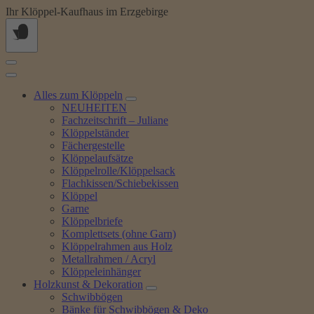
Springe
Ihr Klöppel-Kaufhaus im Erzgebirge
zum
Inhalt
Alles zum Klöppeln
NEUHEITEN
Fachzeitschrift – Juliane
Klöppelständer
Fächergestelle
Klöppelaufsätze
Klöppelrolle/Klöppelsack
Flachkissen/Schiebekissen
Klöppel
Garne
Klöppelbriefe
Komplettsets (ohne Garn)
Klöppelrahmen aus Holz
Metallrahmen / Acryl
Klöppeleinhänger
Holzkunst & Dekoration
Schwibbögen
Bänke für Schwibbögen & Deko