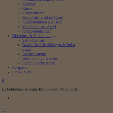
Klöppel
Garne
Klöppelbriefe
Komplettsets (ohne Garn)
Klöppelrahmen aus Holz
Metallrahmen / Acryl
Klöppeleinhänger
Holzkunst & Dekoration
Schwibbögen
Bänke für Schwibbögen & Deko
Engel
Aufstecksterne
Beleuchtung / Kerzen
Pyramidenersatzteile
Restposten
EBAY SHOP
0
Es befinden sich keine Produkte im Warenkorb.