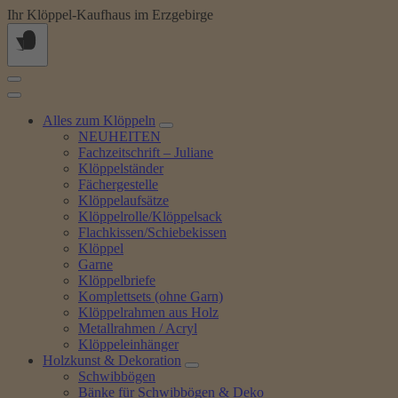
Springe
Ihr Klöppel-Kaufhaus im Erzgebirge
zum
Inhalt
Alles zum Klöppeln
NEUHEITEN
Fachzeitschrift – Juliane
Klöppelständer
Fächergestelle
Klöppelaufsätze
Klöppelrolle/Klöppelsack
Flachkissen/Schiebekissen
Klöppel
Garne
Klöppelbriefe
Komplettsets (ohne Garn)
Klöppelrahmen aus Holz
Metallrahmen / Acryl
Klöppeleinhänger
Holzkunst & Dekoration
Schwibbögen
Bänke für Schwibbögen & Deko