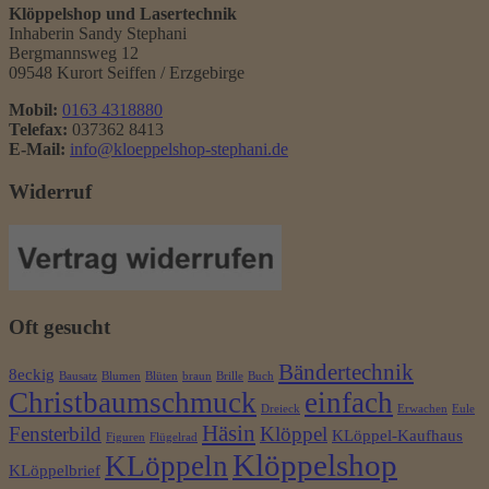
Klöppelshop und Lasertechnik
Inhaberin Sandy Stephani
Bergmannsweg 12
09548 Kurort Seiffen / Erzgebirge
Mobil:
0163 4318880
Telefax:
037362 8413
E-Mail:
info@kloeppelshop-stephani.de
Widerruf
Oft gesucht
Bändertechnik
8eckig
Bausatz
Blumen
Blüten
braun
Brille
Buch
Christbaumschmuck
einfach
Dreieck
Erwachen
Eule
Häsin
Fensterbild
Klöppel
KLöppel-Kaufhaus
Figuren
Flügelrad
Klöppelshop
KLöppeln
KLöppelbrief