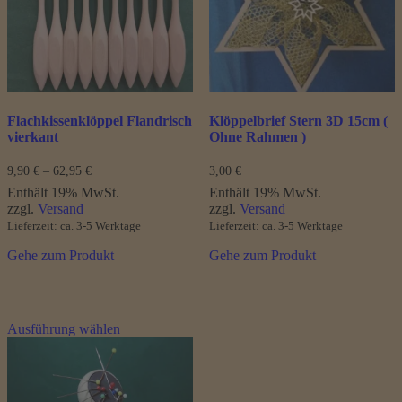
können
auf
der
Produktseite
gewählt
werden
Flachkissenklöppel Flandrisch
Klöppelbrief Stern 3D 15cm (
vierkant
Ohne Rahmen )
Preisspanne:
9,90
€
–
62,95
€
3,00
€
9,90 €
Enthält 19% MwSt.
Enthält 19% MwSt.
bis
zzgl.
Versand
zzgl.
Versand
62,95 €
Lieferzeit: ca. 3-5 Werktage
Lieferzeit: ca. 3-5 Werktage
Gehe zum Produkt
Gehe zum Produkt
Dieses
Ausführung wählen
Produkt
weist
mehrere
Varianten
auf.