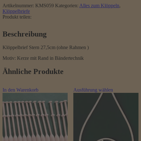
(ohne
Artikelnummer:
KMS059
Kategorien:
Alles zum Klöppeln
,
Rahmen
Klöppelbriefe
)
Produkt teilen:
Menge
Beschreibung
Klöppelbrief Stern 27,5cm (ohne Rahmen )
Motiv: Kerze mit Rand in Bändertechnik
Ähnliche Produkte
Dieses
In den Warenkorb
Ausführung wählen
Produkt
weist
mehrere
Varianten
auf.
Die
Optionen
können
auf