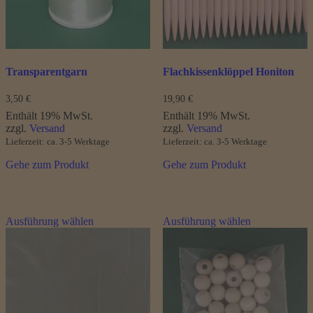
Transparentgarn
Flachkissenklöppel Honiton
3,50
€
19,90
€
Enthält 19% MwSt.
Enthält 19% MwSt.
zzgl.
Versand
zzgl.
Versand
Lieferzeit: ca. 3-5 Werktage
Lieferzeit: ca. 3-5 Werktage
Gehe zum Produkt
Gehe zum Produkt
Dieses
Dieses
Ausführung wählen
Ausführung wählen
Produkt
Produkt
weist
weist
mehrere
mehrere
Varianten
Varianten
auf.
auf.
Die
Die
Optionen
Optionen
können
können