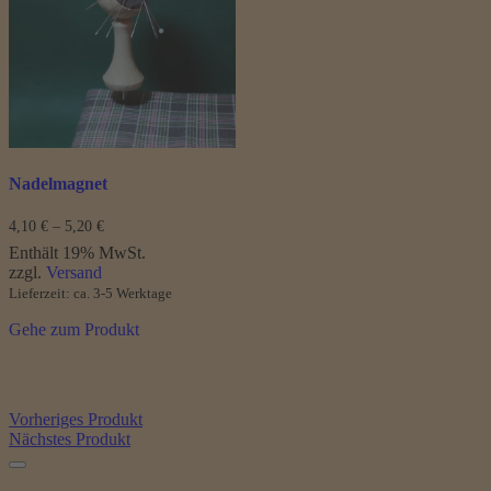
Die
Optionen
können
auf
der
Produktseite
gewählt
werden
Nadelmagnet
Preisspanne:
4,10
€
–
5,20
€
4,10 €
Enthält 19% MwSt.
bis
zzgl.
Versand
5,20 €
Lieferzeit: ca. 3-5 Werktage
Gehe zum Produkt
Vorheriges Produkt
Nächstes Produkt