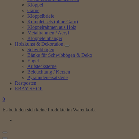
Klöppel
Garne
Klöppelbriefe
Komplettsets (ohne Garn)
Klöppelrahmen aus Holz
Metallrahmen / Acryl
Klöppeleinhänger
Holzkunst & Dekoration
Schwibbögen
Bänke für Schwibbögen & Deko
Engel
Aufstecksterne
Beleuchtung / Kerzen
Pyramidenersatzteile
Restposten
EBAY SHOP
0
Es befinden sich keine Produkte im Warenkorb.