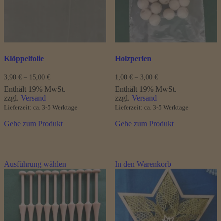
auf
auf
der
der
Produktseite
Produktseite
gewählt
gewählt
werden
werden
Klöppelfolie
Holzperlen
Preisspanne:
Preisspanne:
3,90
€
–
15,00
€
1,00
€
–
3,00
€
3,90 €
1,00 €
Enthält 19% MwSt.
Enthält 19% MwSt.
bis
bis
zzgl.
Versand
zzgl.
Versand
15,00 €
3,00 €
Lieferzeit: ca. 3-5 Werktage
Lieferzeit: ca. 3-5 Werktage
Gehe zum Produkt
Gehe zum Produkt
Dieses
Ausführung wählen
In den Warenkorb
Produkt
weist
mehrere
Varianten
auf.
Die
Optionen