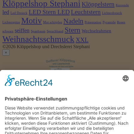
Klöppelshop Stephani
Klöppelstern
Kurrende
LED Stern LED
Leuchtstern
led
Led Dreieck
Lichterdreieck
Motiv
Nadeln
Lichterspitze
Mut schöpfen
Präsentation
Pyramide
Rosen
Stern
seiffen
Wechselrahmen
schwarz
Spanbaum
Spruchband
Weihnachtsschmuck
XXL
©2026 Klöppelshop und Drechslerei Stephani
×
Anmelden
Benutzername