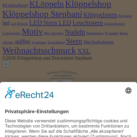
Klöppelshop
KLöppeln
KLöppelbrief
Klöppelshop Stephani
Klöppelstern
Kurrende
LED Stern LED
Leuchtstern
led
Led Dreieck
Lichterdreieck
Motiv
Nadeln
Lichterspitze
Mut schöpfen
Präsentation
Pyramide
Rosen
Stern
seiffen
Wechselrahmen
schwarz
Spanbaum
Spruchband
Weihnachtsschmuck
XXL
©2026 Klöppelshop und Drechslerei Stephani
×
Anmelden