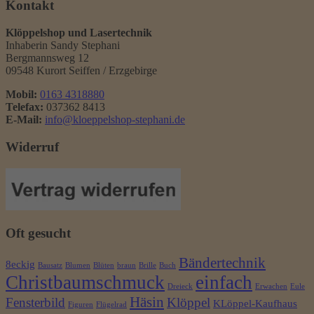
Kontakt
Klöppelshop und Lasertechnik
Inhaberin Sandy Stephani
Bergmannsweg 12
09548 Kurort Seiffen / Erzgebirge
Mobil:
0163 4318880
Telefax:
037362 8413
E-Mail:
info@kloeppelshop-stephani.de
Widerruf
Oft gesucht
Bändertechnik
8eckig
Bausatz
Blumen
Blüten
braun
Brille
Buch
Christbaumschmuck
einfach
Dreieck
Erwachen
Eule
Häsin
Fensterbild
Klöppel
KLöppel-Kaufhaus
Figuren
Flügelrad