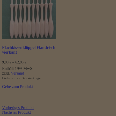
auf.
Die
Optionen
können
auf
der
Produktseite
gewählt
werden
Flachkissenklöppel Flandrisch
vierkant
Preisspanne:
9,90
€
–
62,95
€
9,90 €
Enthält 19% MwSt.
bis
zzgl.
Versand
62,95 €
Lieferzeit: ca. 3-5 Werktage
Gehe zum Produkt
Vorheriges Produkt
Nächstes Produkt