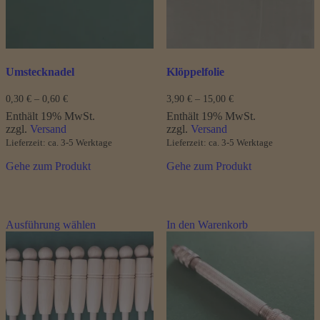
der
der
Produktseite
Produktseite
gewählt
gewählt
werden
werden
Umstecknadel
Klöppelfolie
Preisspanne:
Preisspanne:
0,30
€
–
0,60
€
3,90
€
–
15,00
€
0,30 €
3,90 €
Enthält 19% MwSt.
Enthält 19% MwSt.
bis
bis
zzgl.
Versand
zzgl.
Versand
0,60 €
15,00 €
Lieferzeit: ca. 3-5 Werktage
Lieferzeit: ca. 3-5 Werktage
Gehe zum Produkt
Gehe zum Produkt
Dieses
Ausführung wählen
In den Warenkorb
Produkt
weist
mehrere
Varianten
auf.
Die
Optionen
können