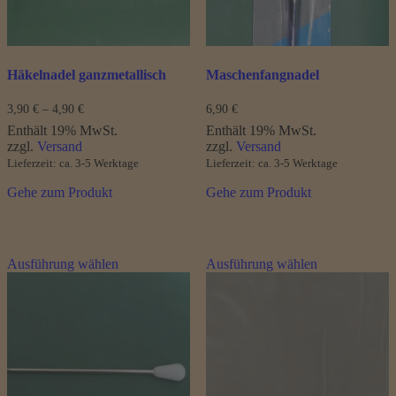
Produktseite
gewählt
werden
Häkelnadel ganzmetallisch
Maschenfangnadel
Preisspanne:
3,90
€
–
4,90
€
6,90
€
3,90 €
Enthält 19% MwSt.
Enthält 19% MwSt.
bis
zzgl.
Versand
zzgl.
Versand
4,90 €
Lieferzeit: ca. 3-5 Werktage
Lieferzeit: ca. 3-5 Werktage
Gehe zum Produkt
Gehe zum Produkt
Dieses
Dieses
Ausführung wählen
Ausführung wählen
Produkt
Produkt
weist
weist
mehrere
mehrere
Varianten
Varianten
auf.
auf.
Die
Die
Optionen
Optionen
können
können
auf
auf