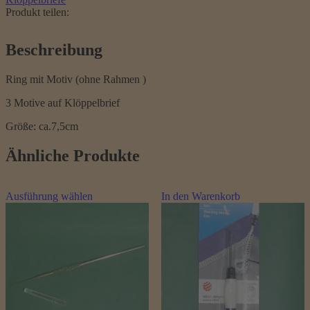
Produkt teilen:
Beschreibung
Ring mit Motiv (ohne Rahmen )
3 Motive auf Klöppelbrief
Größe: ca.7,5cm
Ähnliche Produkte
Dieses
Ausführung wählen
In den Warenkorb
Produkt
weist
mehrere
Varianten
auf.
Die
Optionen
können
auf
der