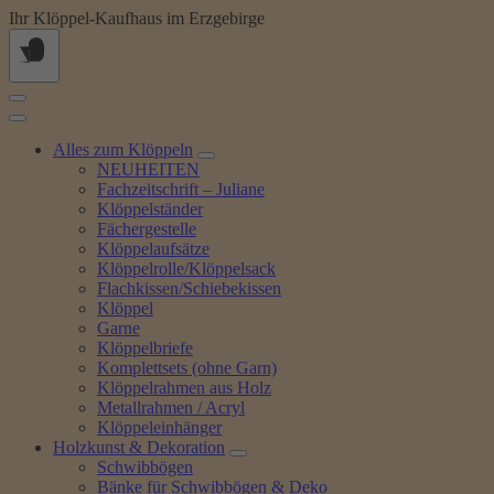
Springe
Ihr Klöppel-Kaufhaus im Erzgebirge
zum
Inhalt
Alles zum Klöppeln
NEUHEITEN
Fachzeitschrift – Juliane
Klöppelständer
Fächergestelle
Klöppelaufsätze
Klöppelrolle/Klöppelsack
Flachkissen/Schiebekissen
Klöppel
Garne
Klöppelbriefe
Komplettsets (ohne Garn)
Klöppelrahmen aus Holz
Metallrahmen / Acryl
Klöppeleinhänger
Holzkunst & Dekoration
Schwibbögen
Bänke für Schwibbögen & Deko