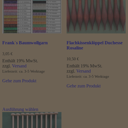
Optionen
können
auf
der
Produktseite
gewählt
werden
Frank´s Baumwollgarn
Flachkissenklöppel Duchesse
Rosaline
3,05
€
10,50
€
Enthält 19% MwSt.
zzgl.
Versand
Enthält 19% MwSt.
zzgl.
Versand
Lieferzeit: ca. 3-5 Werktage
Lieferzeit: ca. 3-5 Werktage
Gehe zum Produkt
Gehe zum Produkt
Dieses
Ausführung wählen
Produkt
weist
mehrere
Varianten