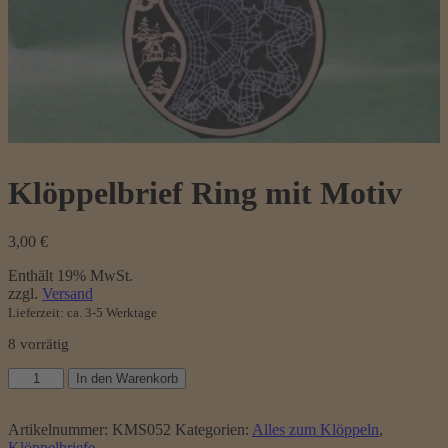
Klöppelbrief Ring mit Motiv
3,00
€
Enthält 19% MwSt.
zzgl.
Versand
Lieferzeit: ca. 3-5 Werktage
8 vorrätig
Klöppelbrief
In den Warenkorb
Ring
mit
Motiv
Artikelnummer:
KMS052
Kategorien:
Alles zum Klöppeln
,
Menge
Klöppelbriefe