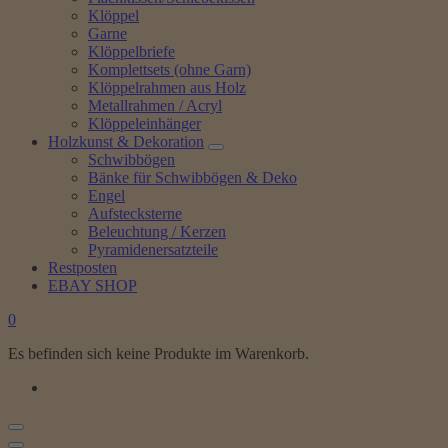
Klöppel
Garne
Klöppelbriefe
Komplettsets (ohne Garn)
Klöppelrahmen aus Holz
Metallrahmen / Acryl
Klöppeleinhänger
Holzkunst & Dekoration
Schwibbögen
Bänke für Schwibbögen & Deko
Engel
Aufstecksterne
Beleuchtung / Kerzen
Pyramidenersatzteile
Restposten
EBAY SHOP
0
Es befinden sich keine Produkte im Warenkorb.