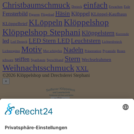
Christbaumschmuck
einfach
Dreieck
Erwachen
Eule
Häsin
Fensterbild
Klöppel
KLöppel-Kaufhaus
Figuren
Flügelrad
Klöppelshop
KLöppeln
KLöppelbrief
Klöppelshop Stephani
Klöppelstern
Kurrende
LED Stern LED
Leuchtstern
led
Led Dreieck
Lichterdreieck
Motiv
Nadeln
Lichterspitze
Mut schöpfen
Präsentation
Pyramide
Rosen
Stern
seiffen
Wechselrahmen
schwarz
Spanbaum
Spruchband
Weihnachtsschmuck
XXL
©2026 Klöppelshop und Drechslerei Stephani
×
Anmelden