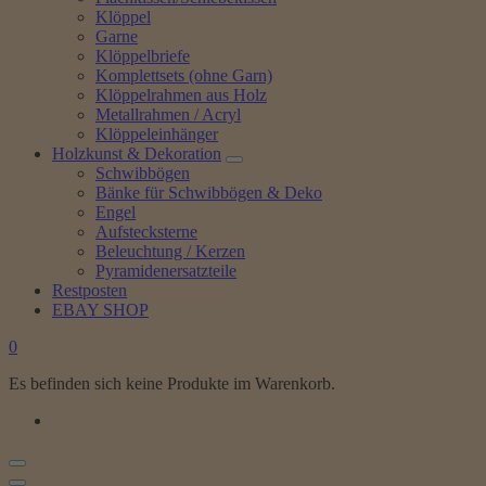
Klöppel
Garne
Klöppelbriefe
Komplettsets (ohne Garn)
Klöppelrahmen aus Holz
Metallrahmen / Acryl
Klöppeleinhänger
Holzkunst & Dekoration
Schwibbögen
Bänke für Schwibbögen & Deko
Engel
Aufstecksterne
Beleuchtung / Kerzen
Pyramidenersatzteile
Restposten
EBAY SHOP
0
Es befinden sich keine Produkte im Warenkorb.