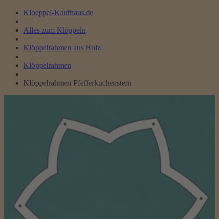
Kloeppel-Kaufhaus.de
Alles zum Klöppeln
Klöppelrahmen aus Holz
Klöppelrahmen
Klöppelrahmen Pfefferkuchenstern