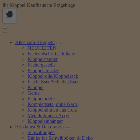
Springe
Ihr Klöppel-Kaufhaus im Erzgebirge
zum
Inhalt
Alles zum Klöppeln
NEUHEITEN
Fachzeitschrift – Juliane
Klöppelständer
Fächergestelle
Klöppelaufsätze
Klöppelrolle/Klöppelsack
Flachkissen/Schiebekissen
Klöppel
Garne
Klöppelbriefe
Komplettsets (ohne Garn)
Klöppelrahmen aus Holz
Metallrahmen / Acryl
Klöppeleinhänger
Holzkunst & Dekoration
Schwibbögen
Bänke für Schwibbögen & Deko