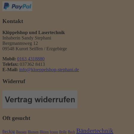
Kontakt
Klöppelshop und Lasertechnik
Inhaberin Sandy Stephani
Bergmannsweg 12
09548 Kurort Seiffen / Erzgebirge
Mobil:
0163 4318880
Telefax:
037362 8413
E-Mail:
info@kloeppelshop-stephani.de
Widerruf
Oft gesucht
Bändertechnik
8eckig
Bausatz
Blumen
Blüten
braun
Brille
Buch