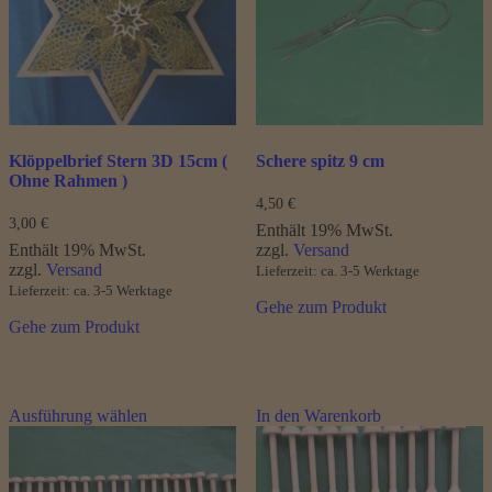
Klöppelbrief Stern 3D 15cm (
Schere spitz 9 cm
Ohne Rahmen )
4,50
€
3,00
€
Enthält 19% MwSt.
Enthält 19% MwSt.
zzgl.
Versand
zzgl.
Versand
Lieferzeit: ca. 3-5 Werktage
Lieferzeit: ca. 3-5 Werktage
Gehe zum Produkt
Gehe zum Produkt
Dieses
Ausführung wählen
In den Warenkorb
Produkt
weist
mehrere
Varianten