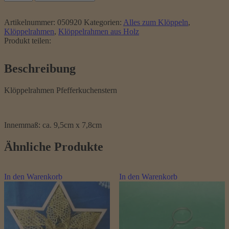
Pfefferkuchenstern
Menge
Artikelnummer:
050920
Kategorien:
Alles zum Klöppeln
,
Klöppelrahmen
,
Klöppelrahmen aus Holz
Produkt teilen:
Beschreibung
Klöppelrahmen
P
f
e
f
f
e
r
k
u
c
h
e
n
s
t
e
r
n
Innemmaß: ca.
9,5cm x 7,8cm
Ähnliche Produkte
In den Warenkorb
In den Warenkorb