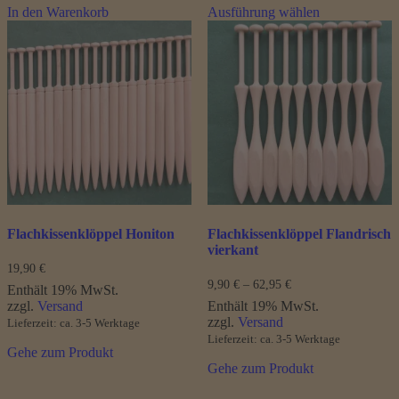
In den Warenkorb
Ausführung wählen
Produkt
weist
mehrere
Varianten
auf.
Die
Optionen
können
auf
der
Produktseite
gewählt
werden
Flachkissenklöppel Honiton
Flachkissenklöppel Flandrisch
vierkant
19,90
€
Preisspanne:
9,90
€
–
62,95
€
Enthält 19% MwSt.
9,90 €
zzgl.
Versand
Enthält 19% MwSt.
bis
zzgl.
Versand
Lieferzeit: ca. 3-5 Werktage
62,95 €
Lieferzeit: ca. 3-5 Werktage
Gehe zum Produkt
Gehe zum Produkt