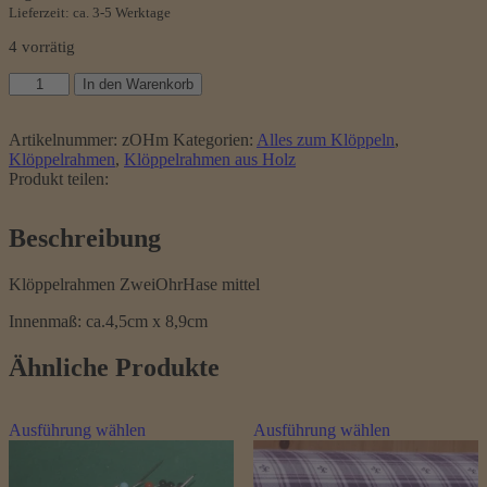
Lieferzeit: ca. 3-5 Werktage
4 vorrätig
Klöppelrahmen
In den Warenkorb
ZweiOhrHase
mittel
Menge
Artikelnummer:
zOHm
Kategorien:
Alles zum Klöppeln
,
Klöppelrahmen
,
Klöppelrahmen aus Holz
Produkt teilen:
Beschreibung
Klöppelrahmen
ZweiOhrHase mittel
Innenmaß: ca.
4
,
5
c
m
x 8
,
9
c
m
Ähnliche Produkte
Dieses
Dieses
Ausführung wählen
Ausführung wählen
Produkt
Produkt
weist
weist
mehrere
mehrere