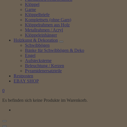
Klöppel
Garne
Klöppelbriefe
Komplettsets (ohne Garn)
Klöppelrahmen aus Holz
Metallrahmen / Acryl
Klöppeleinhänger
Holzkunst & Dekoration
Schwibbögen
Bänke für Schwibbögen & Deko
Engel
Aufstecksterne
Beleuchtung / Kerzen
Pyramidenersatzteile
Restposten
EBAY SHOP
0
Es befinden sich keine Produkte im Warenkorb.