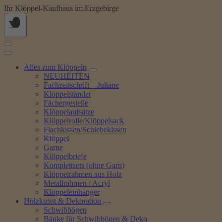
Springe
Ihr Klöppel-Kaufhaus im Erzgebirge
zum
Inhalt
Alles zum Klöppeln
NEUHEITEN
Fachzeitschrift – Juliane
Klöppelständer
Fächergestelle
Klöppelaufsätze
Klöppelrolle/Klöppelsack
Flachkissen/Schiebekissen
Klöppel
Garne
Klöppelbriefe
Komplettsets (ohne Garn)
Klöppelrahmen aus Holz
Metallrahmen / Acryl
Klöppeleinhänger
Holzkunst & Dekoration
Schwibbögen
Bänke für Schwibbögen & Deko