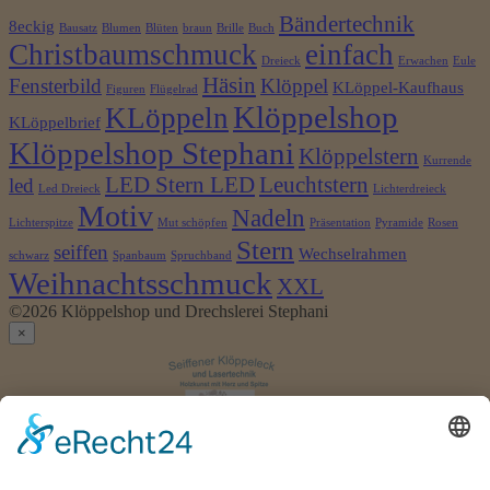
Bändertechnik
8eckig
Bausatz
Blumen
Blüten
braun
Brille
Buch
Christbaumschmuck
einfach
Dreieck
Erwachen
Eule
Häsin
Fensterbild
Klöppel
KLöppel-Kaufhaus
Figuren
Flügelrad
Klöppelshop
KLöppeln
KLöppelbrief
Klöppelshop Stephani
Klöppelstern
Kurrende
LED Stern LED
Leuchtstern
led
Led Dreieck
Lichterdreieck
Motiv
Nadeln
Lichterspitze
Mut schöpfen
Präsentation
Pyramide
Rosen
Stern
seiffen
Wechselrahmen
schwarz
Spanbaum
Spruchband
Weihnachtsschmuck
XXL
©2026 Klöppelshop und Drechslerei Stephani
×