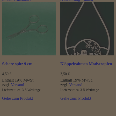
weist
mehrere
Varianten
auf.
Die
Optionen
können
auf
der
Produktseite
gewählt
werden
Schere spitz 9 cm
Klöppelrahmen Motivtropfen
4,50
€
3,50
€
Enthält 19% MwSt.
Enthält 19% MwSt.
zzgl.
Versand
zzgl.
Versand
Lieferzeit: ca. 3-5 Werktage
Lieferzeit: ca. 3-5 Werktage
Gehe zum Produkt
Gehe zum Produkt
Dieses