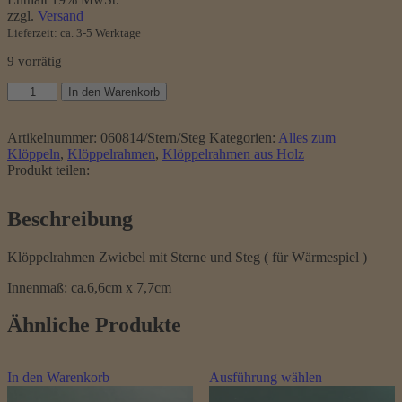
zzgl.
Versand
Lieferzeit: ca. 3-5 Werktage
9 vorrätig
Klöppelrahmen
In den Warenkorb
Zwiebel
mit
Sterne
Artikelnummer:
060814/Stern/Steg
Kategorien:
Alles zum
und
Klöppeln
,
Klöppelrahmen
,
Klöppelrahmen aus Holz
Steg
Produkt teilen:
(
für
Beschreibung
Wärmespiel
)
Menge
Klöppelrahmen Zwiebel mit Sterne und Steg ( für Wärmespiel )
Innenmaß: ca.
6,6cm x 7,7cm
Ähnliche Produkte
Dieses
In den Warenkorb
Ausführung wählen
Produkt
weist