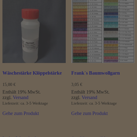
weist
mehrere
Varianten
auf.
Die
Optionen
können
auf
der
Produktseite
gewählt
werden
Wäschestärke Klöppelstärke
Frank´s Baumwollgarn
15,00
€
3,05
€
Enthält 19% MwSt.
Enthält 19% MwSt.
zzgl.
Versand
zzgl.
Versand
Lieferzeit: ca. 3-5 Werktage
Lieferzeit: ca. 3-5 Werktage
Gehe zum Produkt
Gehe zum Produkt
Dieses