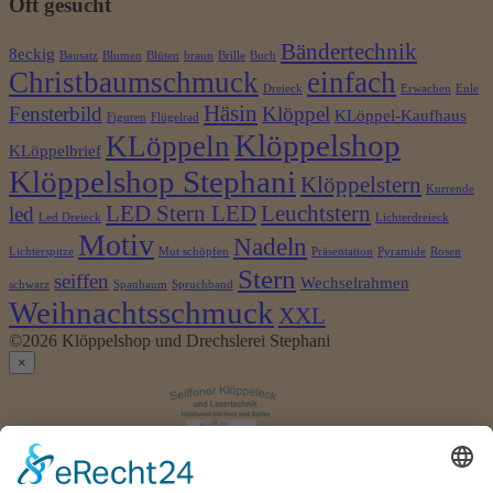
Oft gesucht
Bändertechnik
8eckig
Bausatz
Blumen
Blüten
braun
Brille
Buch
Christbaumschmuck
einfach
Dreieck
Erwachen
Eule
Häsin
Fensterbild
Klöppel
KLöppel-Kaufhaus
Figuren
Flügelrad
Klöppelshop
KLöppeln
KLöppelbrief
Klöppelshop Stephani
Klöppelstern
Kurrende
LED Stern LED
Leuchtstern
led
Led Dreieck
Lichterdreieck
Motiv
Nadeln
Lichterspitze
Mut schöpfen
Präsentation
Pyramide
Rosen
Stern
seiffen
Wechselrahmen
schwarz
Spanbaum
Spruchband
Weihnachtsschmuck
XXL
©2026 Klöppelshop und Drechslerei Stephani
×