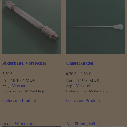
mehrere
Varianten
auf.
Die
Optionen
können
auf
der
Produktseite
gewählt
werden
Pikiernadel Vorstecher
Umstecknadel
Preisspanne:
7,50
€
0,30
€
–
0,60
€
0,30 €
Enthält 19% MwSt.
Enthält 19% MwSt.
bis
zzgl.
Versand
zzgl.
Versand
0,60 €
Lieferzeit: ca. 3-5 Werktage
Lieferzeit: ca. 3-5 Werktage
Gehe zum Produkt
Gehe zum Produkt
Dieses
In den Warenkorb
Ausführung wählen
Produkt