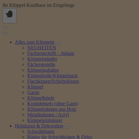
Springe
Ihr Klöppel-Kaufhaus im Erzgebirge
zum
Inhalt
Alles zum Klöppeln
NEUHEITEN
Fachzeitschrift – Juliane
Klöppelständer
Fächergestelle
Klöppelaufsätze
Klöppelrolle/Klöppelsack
Flachkissen/Schiebekissen
Klöppel
Garne
Klöppelbriefe
Komplettsets (ohne Garn)
Klöppelrahmen aus Holz
Metallrahmen / Acryl
Klöppeleinhänger
Holzkunst & Dekoration
Schwibbögen
Bänke für Schwibbögen & Deko