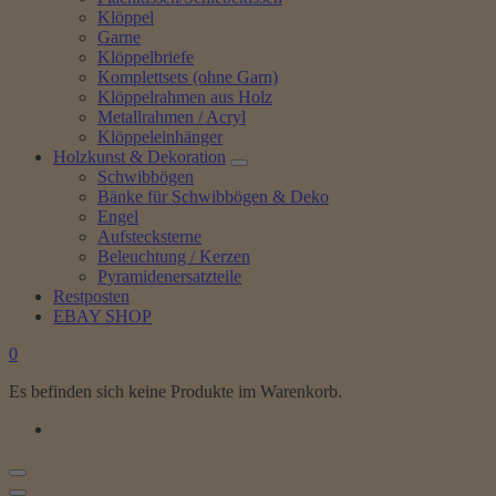
Klöppel
Garne
Klöppelbriefe
Komplettsets (ohne Garn)
Klöppelrahmen aus Holz
Metallrahmen / Acryl
Klöppeleinhänger
Holzkunst & Dekoration
Schwibbögen
Bänke für Schwibbögen & Deko
Engel
Aufstecksterne
Beleuchtung / Kerzen
Pyramidenersatzteile
Restposten
EBAY SHOP
0
Es befinden sich keine Produkte im Warenkorb.