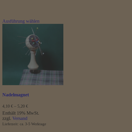
Dieses
Ausführung wählen
Produkt
weist
mehrere
Varianten
auf.
Die
Optionen
können
auf
der
Produktseite
gewählt
werden
Nadelmagnet
Preisspanne:
4,10
€
–
5,20
€
4,10 €
Enthält 19% MwSt.
bis
zzgl.
Versand
5,20 €
Lieferzeit: ca. 3-5 Werktage