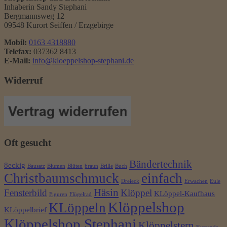
Inhaberin Sandy Stephani
Bergmannsweg 12
09548 Kurort Seiffen / Erzgebirge
Mobil:
0163 4318880
Telefax:
037362 8413
E-Mail:
info@kloeppelshop-stephani.de
Widerruf
Oft gesucht
Bändertechnik
8eckig
Bausatz
Blumen
Blüten
braun
Brille
Buch
Christbaumschmuck
einfach
Dreieck
Erwachen
Eule
Häsin
Fensterbild
Klöppel
KLöppel-Kaufhaus
Figuren
Flügelrad
Klöppelshop
KLöppeln
KLöppelbrief
Klöppelshop Stephani
Klöppelstern