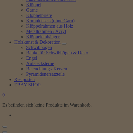
Klöppel
Garne
Klöppelbriefe
Komplettsets (ohne Garn)
Klöppelrahmen aus Holz
Metallrahmen / Acryl
Klöppeleinhänger
Holzkunst & Dekoration
Schwibbögen
Bänke für Schwibbögen & Deko
Engel
Aufstecksterne
Beleuchtung / Kerzen
Pyramidenersatzteile
Restposten
EBAY SHOP
0
Es befinden sich keine Produkte im Warenkorb.