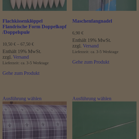
gewählt
werden
Flachkissenklöppel
Maschenfangnadel
Flandrische Form Doppelkopf
/Doppelspule
6,90
€
Enthält 19% MwSt.
Preisspanne:
10,50
€
–
67,50
€
zzgl.
Versand
10,50 €
Enthält 19% MwSt.
Lieferzeit: ca. 3-5 Werktage
bis
zzgl.
Versand
67,50 €
Gehe zum Produkt
Lieferzeit: ca. 3-5 Werktage
Gehe zum Produkt
Dieses
Dieses
Ausführung wählen
Ausführung wählen
Produkt
Produkt
weist
weist
mehrere
mehrere
Varianten
Varianten
auf.
auf.
Die
Die
Optionen
Optionen
können
können