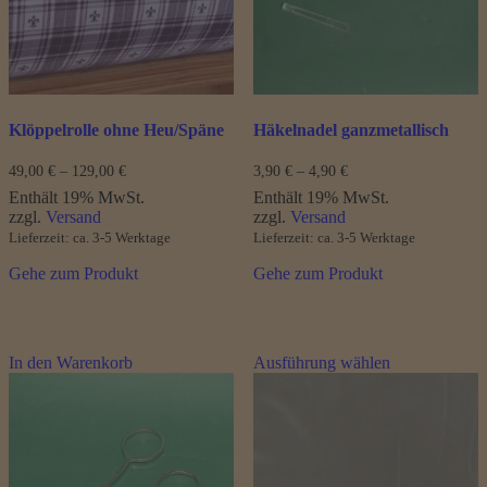
auf
auf
der
der
Produktseite
Produktseite
gewählt
gewählt
werden
werden
Klöppelrolle ohne Heu/Späne
Häkelnadel ganzmetallisch
Preisspanne:
Preisspanne:
49,00
€
–
129,00
€
3,90
€
–
4,90
€
49,00 €
3,90 €
Enthält 19% MwSt.
Enthält 19% MwSt.
bis
bis
zzgl.
Versand
zzgl.
Versand
129,00 €
4,90 €
Lieferzeit: ca. 3-5 Werktage
Lieferzeit: ca. 3-5 Werktage
Gehe zum Produkt
Gehe zum Produkt
Dieses
In den Warenkorb
Ausführung wählen
Produkt
weist
mehrere
Varianten
auf.
Die
Optionen