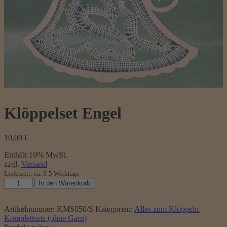
Klöppelset Engel
10,00
€
Enthält 19% MwSt.
zzgl.
Versand
Lieferzeit: ca. 3-5 Werktage
Klöppelset
In den Warenkorb
Engel
Menge
Artikelnummer:
KMS050/S
Kategorien:
Alles zum Klöppeln
,
Komplettsets (ohne Garn)