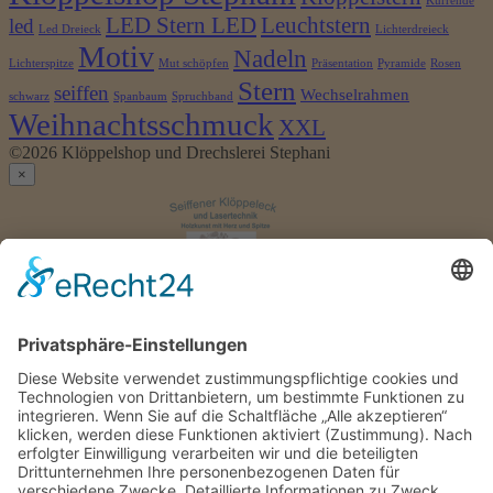
Kurrende
LED Stern LED
Leuchtstern
led
Led Dreieck
Lichterdreieck
Motiv
Nadeln
Lichterspitze
Mut schöpfen
Präsentation
Pyramide
Rosen
Stern
seiffen
Wechselrahmen
schwarz
Spanbaum
Spruchband
Weihnachtsschmuck
XXL
©2026 Klöppelshop und Drechslerei Stephani
×
Anmelden
Benutzername
oder