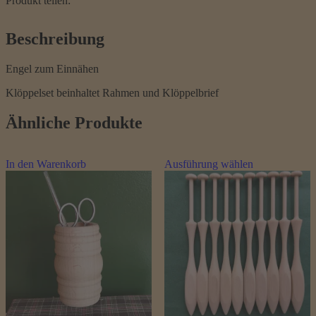
Produkt teilen:
Beschreibung
Engel zum Einnähen
Klöppelset beinhaltet Rahmen und Klöppelbrief
Ähnliche Produkte
Dieses
In den Warenkorb
Ausführung wählen
Produkt
weist
mehrere
Varianten
auf.
Die
Optionen
können
auf
der
Produktseite
gewählt