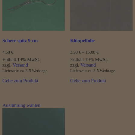
können
auf
der
Produktseite
gewählt
werden
Schere spitz 9 cm
Klöppelfolie
Preisspanne:
4,50
€
3,90
€
–
15,00
€
3,90 €
Enthält 19% MwSt.
Enthält 19% MwSt.
bis
zzgl.
Versand
zzgl.
Versand
15,00 €
Lieferzeit: ca. 3-5 Werktage
Lieferzeit: ca. 3-5 Werktage
Gehe zum Produkt
Gehe zum Produkt
Dieses
Ausführung wählen
Produkt
weist
mehrere
Varianten
auf.
Die