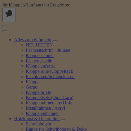
Springe
Ihr Klöppel-Kaufhaus im Erzgebirge
zum
Inhalt
Alles zum Klöppeln
NEUHEITEN
Fachzeitschrift – Juliane
Klöppelständer
Fächergestelle
Klöppelaufsätze
Klöppelrolle/Klöppelsack
Flachkissen/Schiebekissen
Klöppel
Garne
Klöppelbriefe
Komplettsets (ohne Garn)
Klöppelrahmen aus Holz
Metallrahmen / Acryl
Klöppeleinhänger
Holzkunst & Dekoration
Schwibbögen
Bänke für Schwibbögen & Deko