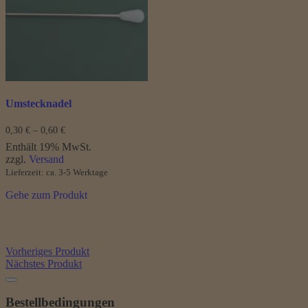
Optionen
können
auf
der
Produktseite
gewählt
werden
Umstecknadel
Preisspanne:
0,30
€
–
0,60
€
0,30 €
Enthält 19% MwSt.
bis
zzgl.
Versand
0,60 €
Lieferzeit: ca. 3-5 Werktage
Gehe zum Produkt
Vorheriges Produkt
Nächstes Produkt
Bestellbedingungen